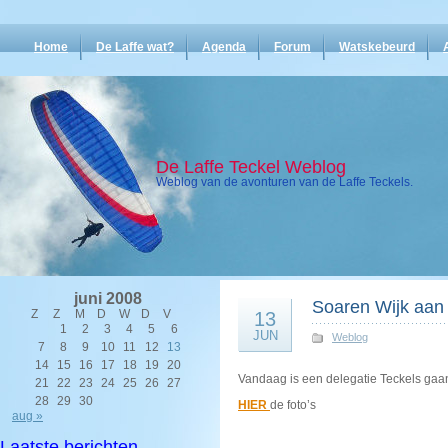
Home
De Laffe wat?
Agenda
Forum
Watskebeurd
De Laffe Teckel Weblog
Weblog van de avonturen van de Laffe Teckels.
juni 2008
Soaren Wijk aan
Z
Z
M
D
W
D
V
13
1
2
3
4
5
6
JUN
Weblog
7
8
9
10
11
12
13
14
15
16
17
18
19
20
Vandaag is een delegatie Teckels gaan
21
22
23
24
25
26
27
28
29
30
HIER
de foto’s
aug »
Laatste berichten