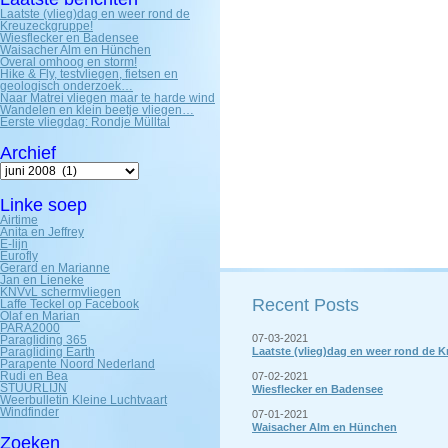
Laatste (vlieg)dag en weer rond de
Kreuzeckgruppe!
Wiesflecker en Badensee
Waisacher Alm en Hünchen
Overal omhoog en storm!
Hike & Fly, testvliegen, fietsen en
geologisch onderzoek…
Naar Matrei vliegen maar te harde wind
Wandelen en klein beetje vliegen…
Eerste vliegdag: Rondje Mülltal
Archief
Archief
Linke soep
Airtime
Anita en Jeffrey
E-lijn
Eurofly
Gerard en Marianne
Jan en Lieneke
KNVvL schermvliegen
Recent Posts
Laffe Teckel op Facebook
Olaf en Marian
PARA2000
07-03-2021
Paragliding 365
Paragliding Earth
Laatste (vlieg)dag en weer rond de 
Parapente Noord Nederland
Rudi en Bea
07-02-2021
STUURLIJN
Wiesflecker en Badensee
Weerbulletin Kleine Luchtvaart
Windfinder
07-01-2021
Waisacher Alm en Hünchen
Zoeken