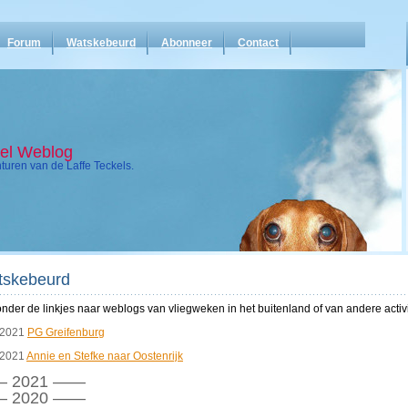
Forum
Watskebeurd
Abonneer
Contact
kel Weblog
uren van de Laffe Teckels.
tskebeurd
nder de linkjes naar weblogs van vliegweken in het buitenland of van andere activ
/2021
PG Greifenburg
/2021
Annie en Stefke naar Oostenrijk
 2021 ——
 2020 ——