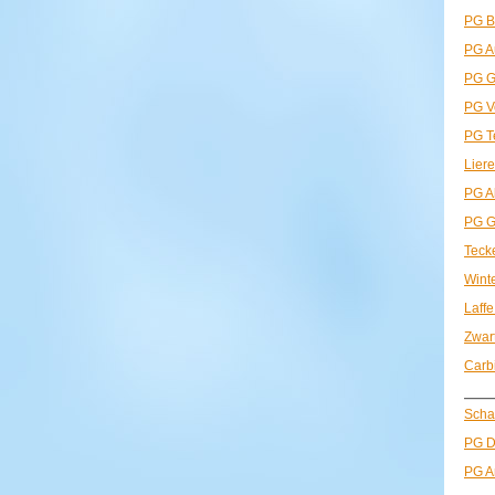
PG B
PG A
PG G
PG V
PG T
Liere
PG A
PG G
Teck
Wint
Laffe
Zwart
Carb
——
Scha
PG D
PG A