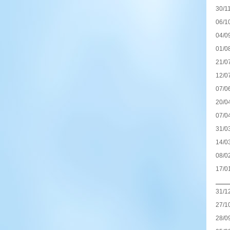
30/1
06/1
04/0
01/0
21/0
12/0
07/0
20/0
07/0
31/0
14/0
08/0
17/0
——
31/1
27/1
28/0