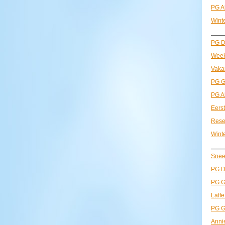
PG A
Wint
——
PG D
Week
Vakan
PG Gr
PG A
Eers
Rese
Wint
——
Snee
PG D
PG G
Laffe
PG G
Anni