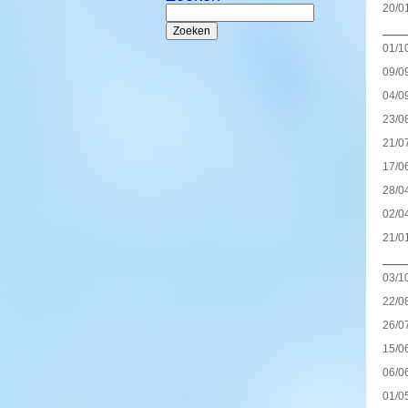
Zoeken
20/0
naar:
——
01/1
09/0
04/0
23/0
21/0
17/0
28/0
02/0
21/0
——
03/1
22/0
26/0
15/0
06/0
01/0