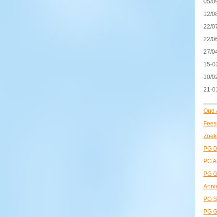
05/0
12/0
22/0
22/0
27/0
15-0
10/0
21-0
——
Oud 
Fees
Zoek
PG D
PG A
PG G
Anni
PG St
PG G