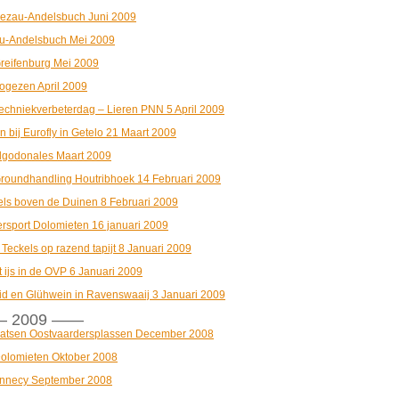
ezau-Andelsbuch Juni 2009
u-Andelsbuch Mei 2009
reifenburg Mei 2009
ogezen April 2009
echniekverbeterdag – Lieren PNN 5 April 2009
n bij Eurofly in Getelo 21 Maart 2009
lgodonales Maart 2009
roundhandling Houtribhoek 14 Februari 2009
els boven de Duinen 8 Februari 2009
ersport Dolomieten 16 januari 2009
 Teckels op razend tapijt 8 Januari 2009
 ijs in de OVP 6 Januari 2009
id en Glühwein in Ravenswaaij 3 Januari 2009
 2009 ——
atsen Oostvaardersplassen December 2008
olomieten Oktober 2008
nnecy September 2008