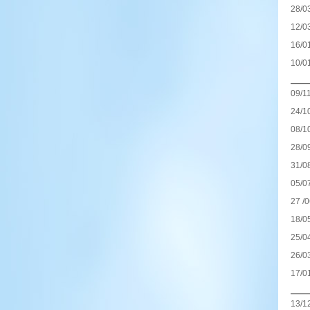
28/0
12/0
16/0
10/0
——
09/1
24/1
08/1
28/0
31/0
05/0
27 /
18/0
25/0
26/0
17/0
——
13/1