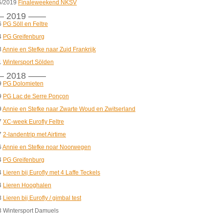
5/2019
Finaleweekend NKSV
 2019 ——
6
PG Söll en Feltre
4
PG Greifenburg
3
Annie en Stefke naar Zuid Frankrijk
1
Wintersport Sölden
 2018 ——
9
PG Dolomieten
9
PG Lac de Serre Ponçon
9
Annie en Stefke naar Zwarte Woud en Zwitserland
7
XC-week Eurofly Feltre
7
2-landentrip met Airtime
6
Annie en Stefke noar Noorwegen
4
PG Greifenburg
4
Lieren bij Eurofly met 4 Laffe Teckels
4
Lieren Hooghalen
3
Lieren bij Eurofly / gimbal test
3 Wintersport Damuels