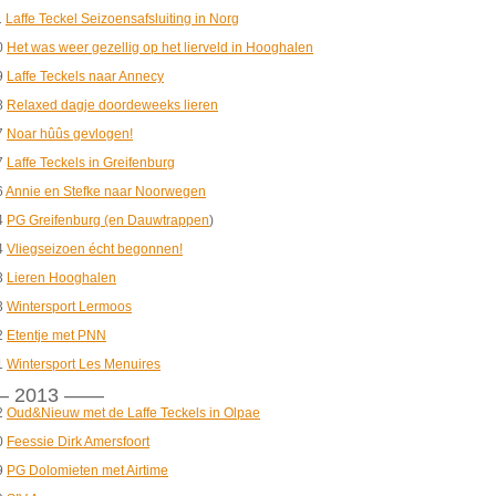
1
Laffe Teckel Seizoensafsluiting in Norg
0
Het was weer gezellig op het lierveld in Hooghalen
9
Laffe Teckels naar Annecy
8
Relaxed dagje doordeweeks lieren
7
Noar hûûs gevlogen!
7
Laffe Teckels in Greifenburg
6
Annie en Stefke naar Noorwegen
4
PG Greifenburg (en
Dauwtrappen
)
4
Vliegseizoen écht begonnen!
3
Lieren Hooghalen
3
Wintersport Lermoos
2
Etentje met PNN
1
Wintersport Les Menuires
 2013 ——
2
Oud&Nieuw met de Laffe Teckels in Olpae
0
Feessie Dirk Amersfoort
9
PG Dolomieten met Airtime