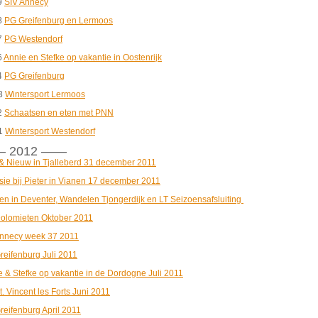
9
SIV Annecy
8
PG Greifenburg en Lermoos
7
PG Westendorf
6
Annie en Stefke op vakantie in Oostenrijk
4
PG Greifenburg
3
Wintersport Lermoos
2
Schaatsen en eten met PNN
1
Wintersport Westendorf
 2012 ——
& Nieuw in Tjalleberd 31 december 2011
sie bij Pieter in Vianen 17 december 2011
en in Deventer, Wandelen Tjongerdijk en LT Seizoensafsluiting
olomieten Oktober 2011
nnecy week 37 2011
reifenburg Juli 2011
e & Stefke op vakantie in de Dordogne Juli 2011
. Vincent les Forts Juni 2011
reifenburg April 2011