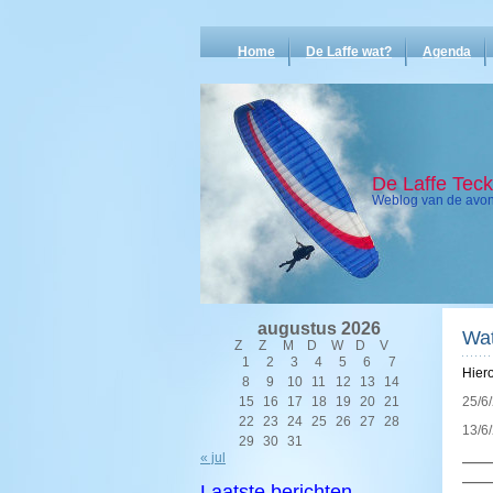
Home
De Laffe wat?
Agenda
De Laffe Tec
Weblog van de avont
augustus 2026
Wa
Z
Z
M
D
W
D
V
1
2
3
4
5
6
7
Hiero
8
9
10
11
12
13
14
15
16
17
18
19
20
21
25/6
22
23
24
25
26
27
28
13/6
29
30
31
« jul
——
——
Laatste berichten