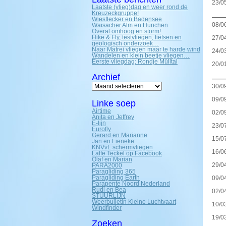
23/0
Laatste (vlieg)dag en weer rond de
Kreuzeckgruppe!
——
Wiesflecker en Badensee
08/0
Waisacher Alm en Hünchen
Overal omhoog en storm!
Hike & Fly, testvliegen, fietsen en
27/0
geologisch onderzoek…
Naar Matrei vliegen maar te harde wind
24/0
Wandelen en klein beetje vliegen…
Eerste vliegdag: Rondje Mülltal
20/0
Archief
——
Archief
30/0
09/0
Linke soep
Airtime
02/0
Anita en Jeffrey
E-lijn
23/0
Eurofly
Gerard en Marianne
15/0
Jan en Lieneke
KNVvL schermvliegen
16/0
Laffe Teckel op Facebook
Olaf en Marian
29/0
PARA2000
Paragliding 365
Paragliding Earth
09/0
Parapente Noord Nederland
Rudi en Bea
02/0
STUURLIJN
Weerbulletin Kleine Luchtvaart
10/0
Windfinder
19/0
Zoeken