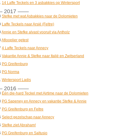
1
14 Laffe Teckels en 3 asbakkies op Wintersport
 2017 ——
0
Stefke met wat Asbakkies naar de Dolomieten
9
Laffe Teckels naar Arsië (Feltre)
9
Annie en Stefke alvast vooruit via Antholz
8
Aflooplier getest
7
4 Laffe Teckels naar Annecy
6
Vakantie Annie & Stefke naar Italië en Zwitserland
4
PG Greifenburg
4
PG Norma
1
Wintersport Ladis
 2016 ——
0
Één die-hard Teckel met Airtime naar de Dolomieten
8
PG Sapeney en Annecy en vakantie Stefke & Annie
7
PG Greifenburg en Feltre
6
Select gezelschap naar Annecy
6
Stefke ziet Abraham!
5
PG Greifenburg en Saltusio