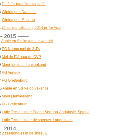
3
De 3 J’s naar Norma, Italïe
3
Wintersport Damuels
1
Wintersport Flachau
1
LT seizoenafsluting 2014 in Ter Apel
 2015 ——
1
Annie en Stefke aan de wandel
0
PG Norma met de 3 J’s
0
Met de PV naar de OVP
9
Mooi- en duur lierweekend
8
PG Annecy
7
PG Greifenburg
06
Annie en Stefke op vakantie
5
Mooi Lierweekend
4
PG Greifenburg
3
Laffe Teckels naar Puerto Serrano-Andalusië, Spanje
1
Laffe Teckels naar de sneeuw: Lanersbach
:
 2014 ——
2
2 zeehondjes in de sneeuw