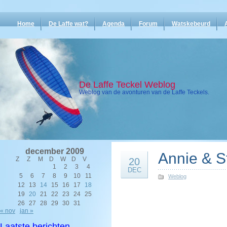
Home
De Laffe wat?
Agenda
Forum
Watskebeurd
De Laffe Teckel Weblog
Weblog van de avonturen van de Laffe Teckels.
december 2009
Annie & S
Z
Z
M
D
W
D
V
20
1
2
3
4
DEC
5
6
7
8
9
10
11
Weblog
12
13
14
15
16
17
18
19
20
21
22
23
24
25
26
27
28
29
30
31
« nov
jan »
Laatste berichten