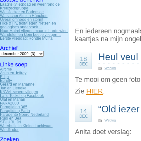
Laatste (vlieg)dag en weer rond de
Kreuzeckgruppe!
Wiesflecker en Badensee
Waisacher Alm en Hünchen
Overal omhoog en storm!
Hike & Fly, testvliegen, fietsen en
geologisch onderzoek…
En iedereen nogmaals 
Naar Matrei vliegen maar te harde wind
Wandelen en klein beetje vliegen…
kaartjes na mijn ong
Eerste vliegdag: Rondje Mülltal
Archief
Archief
Heul veul
18
Linke soep
DEC
Weblog
Airtime
Anita en Jeffrey
E-lijn
Te mooi om geen fot
Eurofly
Gerard en Marianne
Jan en Lieneke
Zie
HIER
.
KNVvL schermvliegen
Laffe Teckel op Facebook
Olaf en Marian
PARA2000
“Old iezer
Paragliding 365
14
Paragliding Earth
Parapente Noord Nederland
DEC
Rudi en Bea
Weblog
STUURLIJN
Weerbulletin Kleine Luchtvaart
Windfinder
Anita doet verslag:
Zoeken