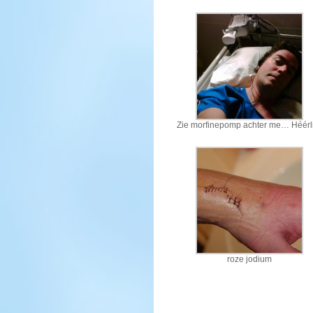
Zie morfinepomp achter me… Héérli
roze jodium