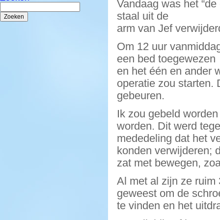
Vandaag was het “de 
Zoeken
naar:
staal uit de
arm van Jef verwijde
Om 12 uur vanmiddag 
een bed toegewezen
en het één en ander 
operatie zou starten. D
gebeuren.
Ik zou gebeld worden 
worden. Dit werd teg
mededeling dat het ve
konden verwijderen; d
zat met bewegen, zoa
Al met al zijn ze rui
geweest om de schro
te vinden en het uitd