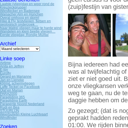
Laatste (vlieg)dag en weer rond de
(zuip)festijn van gis
Kreuzeckgruppe!
Wiesflecker en Badensee
Waisacher Alm en Hünchen
Overal omhoog en storm!
Hike & Fly, testvliegen, fietsen en
geologisch onderzoek…
Naar Matrei vliegen maar te harde wind
Wandelen en klein beetje vliegen…
Eerste vliegdag: Rondje Mülltal
Archief
Archief
Linke soep
Airtime
Bijna iedereen had een
Anita en Jeffrey
E-lijn
was al twijfelachtig 
Eurofly
Gerard en Marianne
ziet er niet goed uit.
Jan en Lieneke
KNVvL schermvliegen
onze vliegkansen ver
Laffe Teckel op Facebook
Olaf en Marian
weg te gaan, nu de te
PARA2000
Paragliding 365
daggie hebben om de 
Paragliding Earth
Parapente Noord Nederland
Rudi en Bea
Zo gezegd; (dat is no
STUURLIJN
Weerbulletin Kleine Luchtvaart
geprakt hadden reden
Windfinder
01:00. We rijden binn
Zoeken