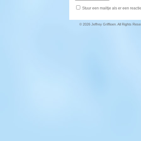
Stuur een mailtje als er een reactie
© 2026 Jeffrey Griffioen. All Rights Res