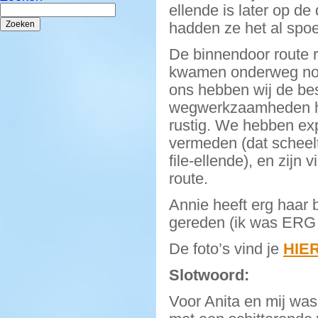
Zoeken
ellende is later op d
naar:
hadden ze het al spoe
De binnendoor route r
kwamen onderweg nog s
ons hebben wij de be
wegwerkzaamheden he
rustig. We hebben ex
vermeden (dat scheel
file-ellende), en zijn 
route.
Annie heeft erg haar 
gereden (ik was ERG 
De foto’s vind je
HIE
Slotwoord:
Voor Anita en mij was 