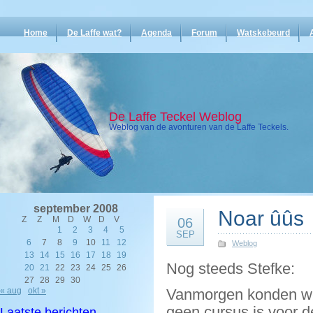
Home
De Laffe wat?
Agenda
Forum
Watskebeurd
De Laffe Teckel Weblog
Weblog van de avonturen van de Laffe Teckels.
september 2008
Noar ûûs
Z
Z
M
D
W
D
V
06
1
2
3
4
5
SEP
6
7
8
9
10
11
12
Weblog
13
14
15
16
17
18
19
Nog steeds Stefke:
20
21
22
23
24
25
26
27
28
29
30
« aug
okt »
Vanmorgen konden we 
geen cursus is voor 
Laatste berichten