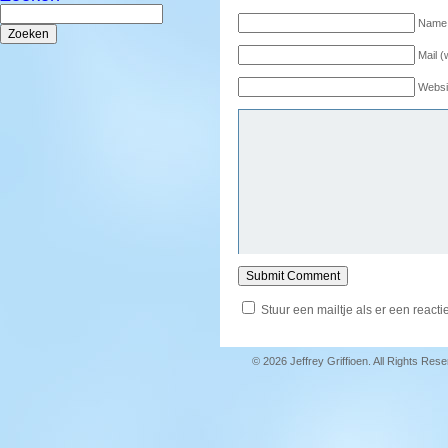
Zoeken
naar:
Name 
Mail (
Websi
Stuur een mailtje als er een reactie
© 2026 Jeffrey Griffioen. All Rights Res