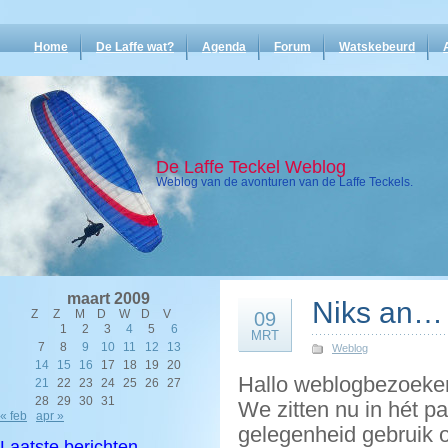
Home
De Laffe wat?
Agenda
Forum
Watskebeurd
De Laffe Teckel Weblog
Weblog van de avonturen van de Laffe Teckels.
maart 2009
Niks an…
Z
Z
M
D
W
D
V
09
1
2
3
4
5
6
MRT
7
8
9
10
11
12
13
Weblog
14
15
16
17
18
19
20
Hallo weblogbezoeker
21
22
23
24
25
26
27
28
29
30
31
We zitten nu in hét p
« feb
apr »
gelegenheid gebruik 
Laatste berichten