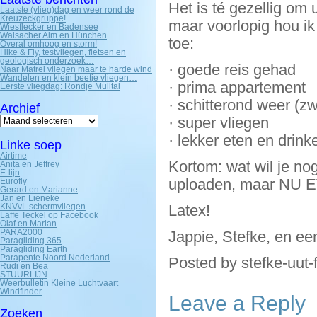
Het is té gezellig om u
Laatste (vlieg)dag en weer rond de
Kreuzeckgruppe!
maar voorlopig hou ik 
Wiesflecker en Badensee
Waisacher Alm en Hünchen
toe:
Overal omhoog en storm!
Hike & Fly, testvliegen, fietsen en
geologisch onderzoek…
· goede reis gehad
Naar Matrei vliegen maar te harde wind
Wandelen en klein beetje vliegen…
· prima appartement
Eerste vliegdag: Rondje Mülltal
· schitterond weer (zw
Archief
Archief
· super vliegen
· lekker eten en drink
Linke soep
Airtime
Kortom: wat wil je no
Anita en Jeffrey
E-lijn
uploaden, maar NU 
Eurofly
Gerard en Marianne
Jan en Lieneke
KNVvL schermvliegen
Latex!
Laffe Teckel op Facebook
Olaf en Marian
PARA2000
Jappie, Stefke, en 
Paragliding 365
Paragliding Earth
Parapente Noord Nederland
Posted by stefke-uut-
Rudi en Bea
STUURLIJN
Weerbulletin Kleine Luchtvaart
Windfinder
Leave a Reply
Zoeken