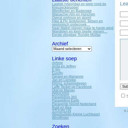
Lea
Laatste (vlieg)dag en weer rond de
Kreuzeckgruppe!
Wiesflecker en Badensee
Waisacher Alm en Hünchen
Overal omhoog en storm!
Hike & Fly, testvliegen, fietsen en
geologisch onderzoek…
Naar Matrei vliegen maar te harde wind
Wandelen en klein beetje vliegen…
Eerste vliegdag: Rondje Mülltal
Archief
Archief
Linke soep
Airtime
Anita en Jeffrey
E-lijn
Eurofly
Gerard en Marianne
Jan en Lieneke
KNVvL schermvliegen
Laffe Teckel op Facebook
Olaf en Marian
PARA2000
Paragliding 365
Paragliding Earth
Parapente Noord Nederland
Rudi en Bea
STUURLIJN
© 
Weerbulletin Kleine Luchtvaart
Windfinder
Zoeken