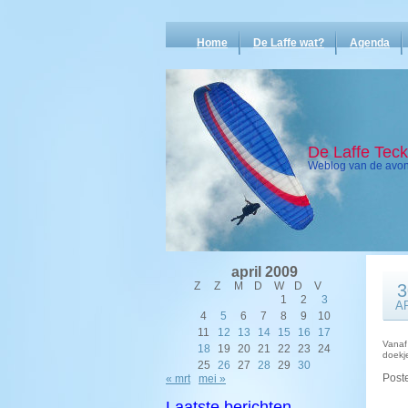
Home
De Laffe wat?
Agenda
De Laffe Tec
Weblog van de avont
april 2009
Z
Z
M
D
W
D
V
3
1
2
3
A
4
5
6
7
8
9
10
11
12
13
14
15
16
17
Vanaf
18
19
20
21
22
23
24
doekj
25
26
27
28
29
30
Poste
« mrt
mei »
Laatste berichten