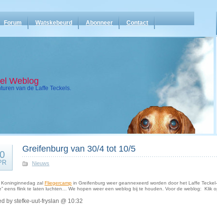
Forum
Watskebeurd
Abonneer
Contact
kel Weblog
uren van de Laffe Teckels.
Greifenburg van 30/4 tot 10/5
0
PR
Nieuws
 Koninginnedag zal
Fliegercamp
in Greifenburg weer geannexeerd worden door het Laffe Teckel-t
e” eens flink te laten luchten… We hopen weer een weblog bij te houden. Voor de weblog: Klik op
d by stefke-uut-fryslan @ 10:32