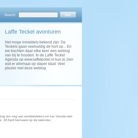
Search:
Laffe Teckel avonturen
Het moge inmiddels bekend zijn: De
Teckels gaan veelvuldig de hort op... En
we trachten daar elke keer een weblog
van bij te houden. In de Laffe Teckel
Agenda op www.laffeteckel.nl kun je zien
wat er allemaal op stapel staat. Veel
plezier met deze weblog.
uig (en nog wat randdebielen) om het “donder-del-
 28 April hiernaast op de kalender.