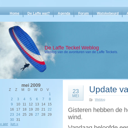
Home
De Laffe wat?
Agenda
Forum
Watskebeurd
De Laffe Teckel Weblog
Weblog van de avonturen van de Laffe Teckels.
mei 2009
Update va
Z
Z
M
D
W
D
V
23
1
MEI
2
3
4
5
6
7
8
Weblog
9
10
11
12
13
14
15
Gisteren hebben de he
16
17
18
19
20
21
22
23
24
25
26
27
28
29
wind.
30
31
« apr
jun »
Vandaag beloofde een