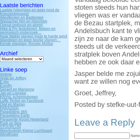
Laatste berichten
stoten steeds hun har
Laatste (vlieg)dag en weer rond de
vliegen was er vandaa
Kreuzeckgruppe!
Wiesflecker en Badensee
Waisacher Alm en Hünchen
de Bezau startplek, 
Overal omhoog en storm!
Hike & Fly, testvliegen, fietsen en
Andelsbuch kant te vl
geologisch onderzoek…
Naar Matrei vliegen maar te harde wind
zijn ze naar de kam 
Wandelen en klein beetje vliegen…
Eerste vliegdag: Rondje Mülltal
steeds uit de verkeer
Archief
stratplek boven Andel
Archief
hebben ze ook daar 
Linke soep
Jasper belde me zoju
Airtime
Anita en Jeffrey
want ze willen nog ev
E-lijn
Eurofly
Gerard en Marianne
Groet, Jeffrey,
Jan en Lieneke
KNVvL schermvliegen
Laffe Teckel op Facebook
Posted by stefke-uut-
Olaf en Marian
PARA2000
Paragliding 365
Paragliding Earth
Parapente Noord Nederland
Leave a Reply
Rudi en Bea
STUURLIJN
Weerbulletin Kleine Luchtvaart
Windfinder
Name 