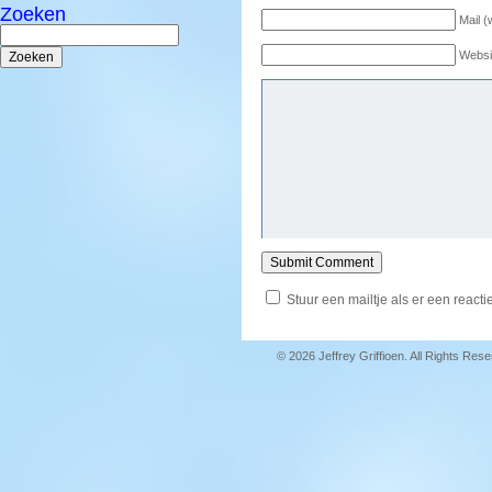
Zoeken
Mail (
Zoeken
naar:
Websi
Stuur een mailtje als er een reactie
© 2026 Jeffrey Griffioen. All Rights Res