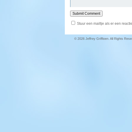
Stuur een mailtje als er een reactie
© 2026 Jeffrey Griffioen. All Rights Res