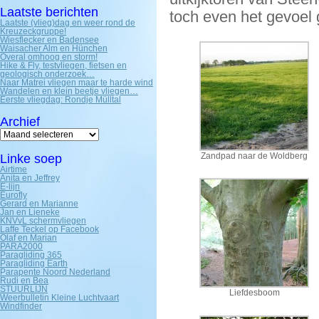
Laatste berichten
toch even het gevoel 
Laatste (vlieg)dag en weer rond de
Kreuzeckgruppe!
Wiesflecker en Badensee
Waisacher Alm en Hünchen
Overal omhoog en storm!
Hike & Fly, testvliegen, fietsen en
geologisch onderzoek…
Naar Matrei vliegen maar te harde wind
Wandelen en klein beetje vliegen…
Eerste vliegdag: Rondje Mülltal
Archief
Archief
Zandpad naar de Woldberg
Linke soep
Airtime
Anita en Jeffrey
E-lijn
Eurofly
Gerard en Marianne
Jan en Lieneke
KNVvL schermvliegen
Laffe Teckel op Facebook
Olaf en Marian
PARA2000
Paragliding 365
Paragliding Earth
Parapente Noord Nederland
Rudi en Bea
STUURLIJN
Liefdesboom
Weerbulletin Kleine Luchtvaart
Windfinder