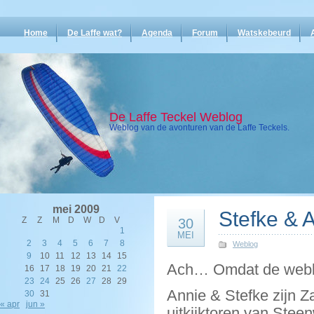
Home
De Laffe wat?
Agenda
Forum
Watskebeurd
De Laffe Teckel Weblog
Weblog van de avonturen van de Laffe Teckels.
mei 2009
Stefke & 
Z
Z
M
D
W
D
V
30
1
MEI
2
3
4
5
6
7
8
Weblog
9
10
11
12
13
14
15
Ach… Omdat de weblog 
16
17
18
19
20
21
22
23
24
25
26
27
28
29
Annie & Stefke zijn 
30
31
« apr
jun »
uitkijktoren van Ste