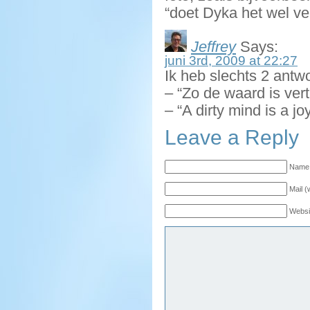
“doet Dyka het wel veil
Jeffrey
Says:
juni 3rd, 2009 at 22:27
Ik heb slechts 2 antw
– “Zo de waard is ver
– “A dirty mind is a j
Leave a Reply
Name 
Mail (
Websi