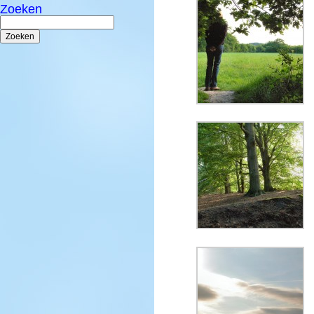
Zoeken
Zoeken
naar: