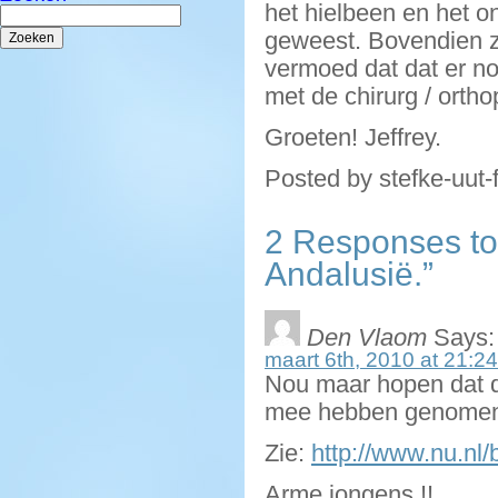
het hielbeen en het o
Zoeken
naar:
geweest. Bovendien zit
vermoed dat dat er nog
met de chirurg / ort
Groeten! Jeffrey.
Posted by stefke-uut-
2 Responses to
Andalusië.”
Den Vlaom
Says:
maart 6th, 2010 at 21:24
Nou maar hopen dat d
mee hebben genomen
Zie:
http://www.nu.nl
Arme jongens !!