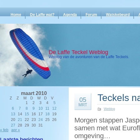
Home
De Laffe wat?
Agenda
Forum
Watskebeurd
De Laffe Teckel Weblog
Weblog van de avonturen van de Laffe Teckels.
maart 2010
Teckels n
Z
Z
M
D
W
D
V
05
1
2
3
4
5
MRT
6
7
8
9
10
11
12
Weblog
13
14
15
16
17
18
19
Morgen stappen Jasper
20
21
22
23
24
25
26
27
28
29
30
31
samen met wat Eurofl
« feb
apr »
omgeving…
Laatste berichten