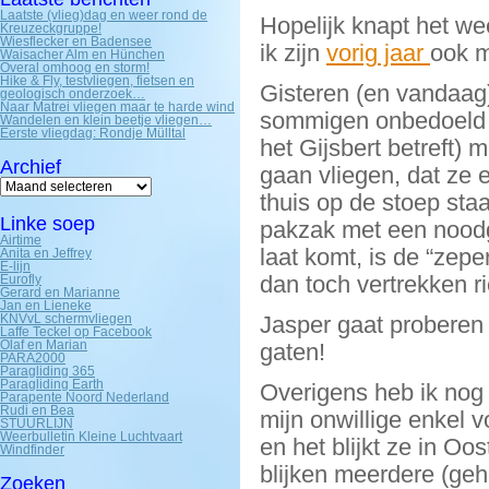
Laatste (vlieg)dag en weer rond de
Hopelijk knapt het wee
Kreuzeckgruppe!
Wiesflecker en Badensee
ik zijn
vorig jaar
ook 
Waisacher Alm en Hünchen
Overal omhoog en storm!
Hike & Fly, testvliegen, fietsen en
Gisteren (en vandaag)
geologisch onderzoek…
Naar Matrei vliegen maar te harde wind
sommigen onbedoeld 
Wandelen en klein beetje vliegen…
Eerste vliegdag: Rondje Mülltal
het Gijsbert betreft)
Archief
gaan vliegen, dat ze 
Archief
thuis op de stoep sta
Linke soep
pakzak met een noodgan
Airtime
laat komt, is de “zep
Anita en Jeffrey
E-lijn
dan toch vertrekken r
Eurofly
Gerard en Marianne
Jan en Lieneke
KNVvL schermvliegen
Jasper gaat proberen 
Laffe Teckel op Facebook
Olaf en Marian
gaten!
PARA2000
Paragliding 365
Paragliding Earth
Overigens heb ik nog
Parapente Noord Nederland
Rudi en Bea
mijn onwillige enkel
STUURLIJN
Weerbulletin Kleine Luchtvaart
en het blijkt ze in Oo
Windfinder
blijken meerdere (gehe
Zoeken