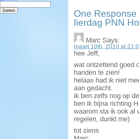
Zoeken
naar:
One Response t
lierdag PNN Ho
Marc
Says:
maart 10th, 2010 at 21:
hee Jeff,
wat ontzettend goed o
handen te zien!
helaas had ik niet me
aan gedacht.
ik ben zelfs nog op d
ben ik bijna richtin
waarom sta ik ook al w
regelen, dunkt me)
tot ziens
Marc