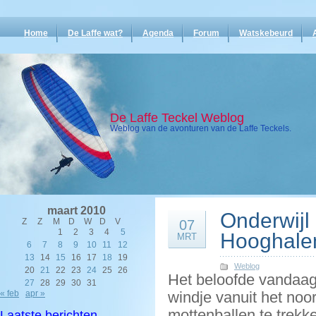
Home
De Laffe wat?
Agenda
Forum
Watskebeurd
De Laffe Teckel Weblog
Weblog van de avonturen van de Laffe Teckels.
maart 2010
Onderwijl
Z
Z
M
D
W
D
V
07
1
2
3
4
5
Hooghale
MRT
6
7
8
9
10
11
12
13
14
15
16
17
18
19
Weblog
20
21
22
23
24
25
26
Het beloofde vandaag 
27
28
29
30
31
« feb
apr »
windje vanuit het noo
mottenballen te trek
Laatste berichten