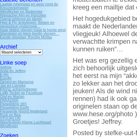
Laatste (vlieg)dag en weer rond de
kreeg een mailtje da
Kreuzeckgruppe!
Wiesflecker en Badensee
Waisacher Alm en Hünchen
Het hogedukgebied bo
Overal omhoog en storm!
Hike & Fly, testvliegen, fietsen en
maakt de Nederlander b
geologisch onderzoek…
Naar Matrei vliegen maar te harde wind
vliegjeuk! Alhoewel d
Wandelen en klein beetje vliegen…
Eerste vliegdag: Rondje Mülltal
verwachtte krimpen na
Archief
kunnen ruiken”…
Archief
Het was erg gezellig 
Linke soep
zich behoorlijk uitge
Airtime
Anita en Jeffrey
het eerst na mijn “akk
E-lijn
Eurofly
zo lekker aan het dro
Gerard en Marianne
Jan en Lieneke
KNVvL schermvliegen
jeuken! Als de wind ni
Laffe Teckel op Facebook
Olaf en Marian
rennen) had ik ook g
PARA2000
Paragliding 365
originelen staan op d
Paragliding Earth
Parapente Noord Nederland
www.hese.org/photo )
Rudi en Bea
STUURLIJN
Groetjes! Jeffrey.
Weerbulletin Kleine Luchtvaart
Windfinder
Posted by stefke-uut-
Zoeken