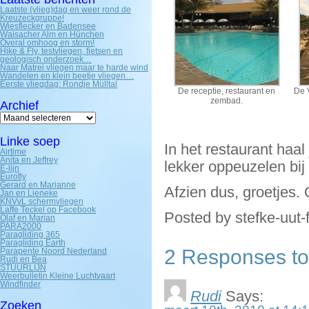
Laatste (vlieg)dag en weer rond de
Kreuzeckgruppe!
Wiesflecker en Badensee
Waisacher Alm en Hünchen
Overal omhoog en storm!
Hike & Fly, testvliegen, fietsen en
geologisch onderzoek…
Naar Matrei vliegen maar te harde wind
Wandelen en klein beetje vliegen…
Eerste vliegdag: Rondje Mülltal
De receptie, restaurant en
De 
zembad.
Archief
Archief
Linke soep
In het restaurant haal
Airtime
Anita en Jeffrey
lekker oppeuzelen bi
E-lijn
Eurofly
Gerard en Marianne
Afzien dus, groetjes.
Jan en Lieneke
KNVvL schermvliegen
Laffe Teckel op Facebook
Posted by stefke-uut-
Olaf en Marian
PARA2000
Paragliding 365
Paragliding Earth
2 Responses to
Parapente Noord Nederland
Rudi en Bea
STUURLIJN
Weerbulletin Kleine Luchtvaart
Windfinder
Rudi
Says:
Zoeken