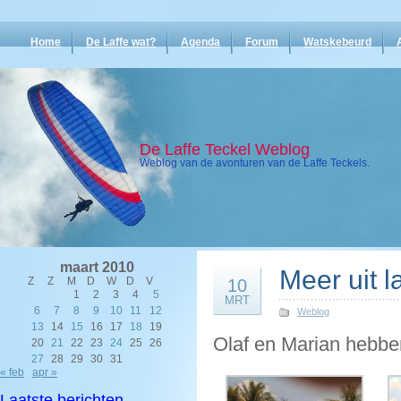
Home
De Laffe wat?
Agenda
Forum
Watskebeurd
De Laffe Teckel Weblog
Weblog van de avonturen van de Laffe Teckels.
maart 2010
Meer uit 
Z
Z
M
D
W
D
V
10
1
2
3
4
5
MRT
6
7
8
9
10
11
12
Weblog
13
14
15
16
17
18
19
Olaf en Marian hebben
20
21
22
23
24
25
26
27
28
29
30
31
« feb
apr »
Laatste berichten