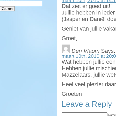
maart 10th, 2010 at 14:
Zoeken
Dat ziet er goed uit!!
naar:
Jullie hebben in iede
(Jasper en Daniël doe
Geniet van jullie vakan
Groet,
Den Vlaom
Says:
maart 10th, 2010 at 20:
Wat hebben jullie een
Hebben jullie mischie
Mazzelaars, jullie wet
Heel veel plezier daar 
Groeten
Leave a Reply
Name 