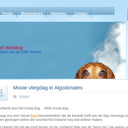
Forum
Watskebeurd
Abonneer
Contact
kel Weblog
uren van de Laffe Teckels.
Mooie vliegdag in Algodonales
1
RT
Weblog
chtend was het vroeg dag… Héél vroeg dag…
aag zou een nieuw
front
binnentrekken die de tweede helft van de dag neerslag zo
en gevlogen willen we voordat het losbarst nog wat airtime maken.
o kwam het dat we rond tienen op de zuidwest plek van de Sierra de Lijar waren a