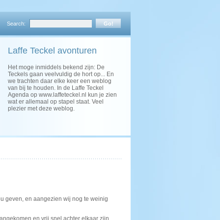
Search:
Laffe Teckel avonturen
Het moge inmiddels bekend zijn: De
Teckels gaan veelvuldig de hort op... En
we trachten daar elke keer een weblog
van bij te houden. In de Laffe Teckel
Agenda op www.laffeteckel.nl kun je zien
wat er allemaal op stapel staat. Veel
plezier met deze weblog.
u geven, en aangezien wij nog te weinig
angekomen en vrij snel achter elkaar zijn