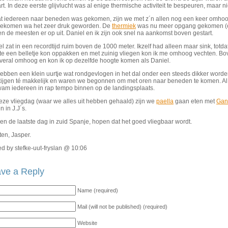
rt. In deze eerste glijvlucht was al enige thermische activiteit te bespeuren, maar 
t iedereen naar beneden was gekomen, zijn we met z´n allen nog een keer omhoo
ekomen wa het zeer druk geworden. De
thermiek
was nu meer opgang gekomen 
n de meesten er op uit. Daniel en ik zijn ook snel na aankomst boven gestart.
l zat in een recordtijd ruim boven de 1000 meter. Ikzelf had alleen maar sink, totd
te een belletje kon oppakken en met zuinig vliegen kon ik me omhoog vechten. Bov
overal omhoog en kon ik op dezelfde hoogte komen als Daniel.
ebben een klein uurtje wat rondgevlogen in het dal onder een steeds dikker wo
stijgen té makkelijk en waren we begonnen om met oren naar beneden te komen. Al 
wam iedereen in rap tempo binnen op de landingsplaats.
eze vliegdag (waar we alles uit hebben gehaald) zijn we
paella
gaan eten met
Gant
en in J.J´s.
n de laatste dag in zuid Spanje, hopen dat het goed vliegbaar wordt.
en, Jasper.
d by stefke-uut-fryslan @ 10:06
ve a Reply
Name (required)
Mail (will not be published) (required)
Website