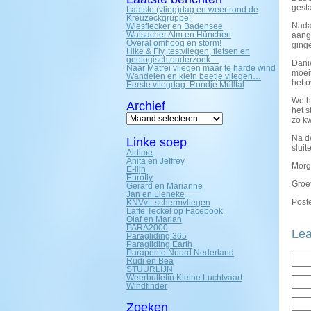
gesta
Laatste (vlieg)dag en weer rond de
Kreuzeckgruppe!
Nada
Wiesflecker en Badensee
Waisacher Alm en Hünchen
aang
Overal omhoog en storm!
ginge
Hike & Fly, testvliegen, fietsen en
geologisch onderzoek…
Danie
Naar Matrei vliegen maar te harde wind
moei
Wandelen en klein beetje vliegen…
het 
Eerste vliegdag: Rondje Mülltal
We h
Archief
het 
Archief
zo k
Na d
Linke soep
sluit
Airtime
Anita en Jeffrey
Morge
E-lijn
Eurofly
Groet
Gerard en Marianne
Jan en Lieneke
Poste
KNVvL schermvliegen
Laffe Teckel op Facebook
Olaf en Marian
PARA2000
Lea
Paragliding 365
Paragliding Earth
Parapente Noord Nederland
Rudi en Bea
STUURLIJN
Weerbulletin Kleine Luchtvaart
Windfinder
Zoeken