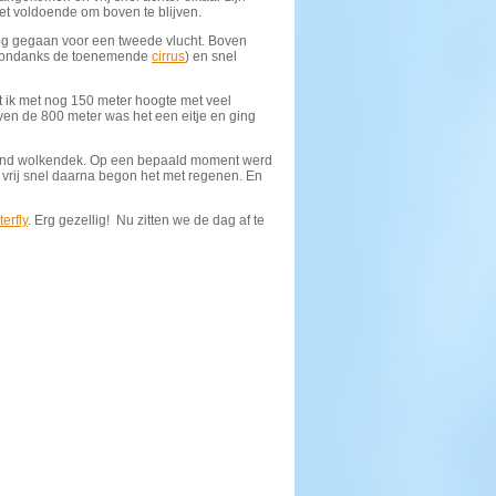
niet voldoende om boven te blijven.
g gegaan voor een tweede vlucht. Boven
(ondanks de toenemende
cirrus
) en snel
at ik met nog 150 meter hoogte met veel
en de 800 meter was het een eitje en ging
rdend wolkendek. Op een bepaald moment werd
vrij snel daarna begon het met regenen. En
erfly
. Erg gezellig! Nu zitten we de dag af te