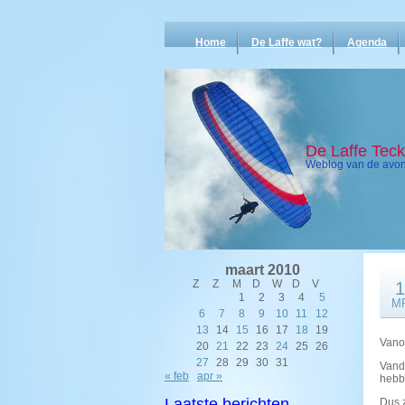
Home
De Laffe wat?
Agenda
De Laffe Tec
Weblog van de avont
maart 2010
Z
Z
M
D
W
D
V
1
1
2
3
4
5
M
6
7
8
9
10
11
12
13
14
15
16
17
18
19
Vano
20
21
22
23
24
25
26
27
28
29
30
31
Vand
« feb
apr »
hebb
Laatste berichten
Dus z