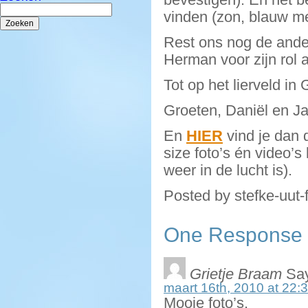
Zoeken
vinden (zon, blauw m
naar:
Rest ons nog de ander
Herman voor zijn rol 
Tot op het lierveld in
Groeten, Daniël en J
En
HIER
vind je dan 
size foto’s én video’
weer in de lucht is).
Posted by stefke-uut-
One Response to
Grietje Braam
Say
maart 16th, 2010 at 22:
Mooie foto’s.