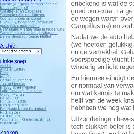
onbekend is wat de st
Laatste (vlieg)dag en weer rond de
Kreuzeckgruppe!
goed om extra marge a
Wiesflecker en Badensee
Waisacher Alm en Hünchen
de wegen waren over 
Overal omhoog en storm!
Hike & Fly, testvliegen, fietsen en
Campillos na) en zodo
geologisch onderzoek…
Naar Matrei vliegen maar te harde wind
Wandelen en klein beetje vliegen…
Nadat we de auto he
Eerste vliegdag: Rondje Mülltal
(we hoefden gelukkig
Archief
Archief
on de vertrekhal. Gelu
voorspoedige vlucht 
Linke soep
winderig en licht reg
Airtime
Anita en Jeffrey
E-lijn
En hiermee eindigt de
Eurofly
Gerard en Marianne
Jan en Lieneke
er normaal van verwa
KNVvL schermvliegen
Laffe Teckel op Facebook
om wat kennis te make
Olaf en Marian
PARA2000
helft van de week kn
Paragliding 365
Paragliding Earth
hebnben we nog wat 
Parapente Noord Nederland
Rudi en Bea
STUURLIJN
Uitzonderingen bevesti
Weerbulletin Kleine Luchtvaart
Windfinder
toch stukken beter is
Zoeken
bevestigen). En het b