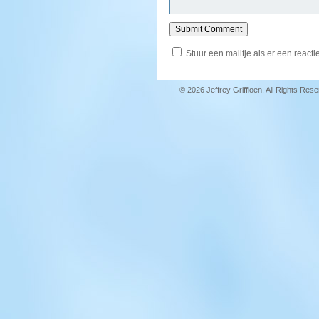
Stuur een mailtje als er een reactie
© 2026 Jeffrey Griffioen. All Rights Res