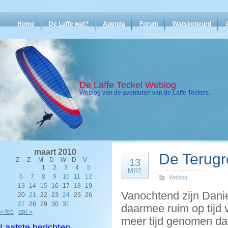
Home
De Laffe wat?
Agenda
Forum
Watskebeurd
De Laffe Teckel Weblog
Weblog van de avonturen van de Laffe Teckels.
maart 2010
De Terugre
Z
Z
M
D
W
D
V
13
1
2
3
4
5
MRT
6
7
8
9
10
11
12
Weblog
13
14
15
16
17
18
19
Vanochtend zijn Danie
20
21
22
23
24
25
26
27
28
29
30
31
daarmee ruim op tijd 
« feb
apr »
meer tijd genomen da
Laatste berichten