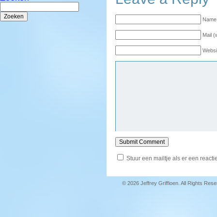
Zoeken
naar:
Name 
Mail (
Websi
Stuur een mailtje als er een reactie
© 2026 Jeffrey Griffioen. All Rights Res