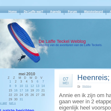
Home
De Laffe wat?
Agenda
Forum
Watskebeurd
De Laffe Teckel Weblog
Weblog van de avonturen van de Laffe Teckels.
mei 2010
Heenreis;
Z
Z
M
D
W
D
V
07
1
2
3
4
5
6
7
MEI
8
9
10
11
12
13
14
Weblog
15
16
17
18
19
20
21
Annie en ik zijn om h
22
23
24
25
26
27
28
29
30
31
gaan weer in 2 etappe
« apr
jun »
eigenlijk heel voors
Laatste berichten