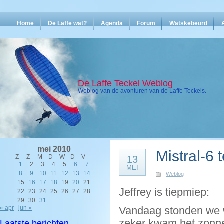
Home
De Laffe wat?
Agenda
Forum
Watskebeurd
De Laffe Teckel Weblog
Weblog van de avonturen van de Laffe Teckels.
mei 2010
Mistral-6 
Z
Z
M
D
W
D
V
13
1
2
3
4
5
6
7
MEI
8
9
10
11
12
13
14
Weblog
15
16
17
18
19
20
21
Jeffrey is tiepmiep:
22
23
24
25
26
27
28
29
30
31
« apr
jun »
Vandaag stonden we 
zeker kwam het zonnet
Laatste berichten