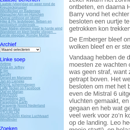
Laatste (vlieg)dag en weer rond de
ontbeten, en daarna
Kreuzeckgruppe!
Wiesflecker en Badensee
Barry vond het echter
Waisacher Alm en Hünchen
Overal omhoog en storm!
besloten een uurtje t
Hike & Fly, testvliegen, fietsen en
geologisch onderzoek…
getrokken kon trekken
Naar Matrei vliegen maar te harde wind
Wandelen en klein beetje vliegen…
Eerste vliegdag: Rondje Mülltal
De Emberger bleef onb
Archief
wolken bleef en er st
Archief
Vandaag hebben de d
Linke soep
moesten ze wachten om
Airtime
Anita en Jeffrey
was geen straf, want z
E-lijn
Eurofly
getrapt boven. Het wer
Gerard en Marianne
Jan en Lieneke
KNVvL schermvliegen
besloten om met het 
Laffe Teckel op Facebook
Olaf en Marian
even de Mistral 6 uit
PARA2000
Paragliding 365
vluchten gemaakt, en 
Paragliding Earth
Parapente Noord Nederland
gegaan en heb wat ge-
Rudi en Bea
STUURLIJN
veel werk voor zo’n ko
Weerbulletin Kleine Luchtvaart
Windfinder
op de landing. Leo h
Zoeken
mooie start!), en hela