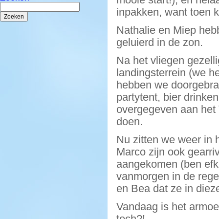
Zoeken
inpakken, want toen 
naar:
Nathalie en Miep heb
geluierd in de zon.
Na het vliegen gezell
landingsterrein (we 
hebben we doorgebrach
partytent, bier drinke
overgegeven aan het 
doen.
Nu zitten we weer in h
Marco zijn ook gearri
aangekomen (ben efke
vanmorgen in de regen
en Bea dat ze in diez
Vandaag is het armoe 
toch?!