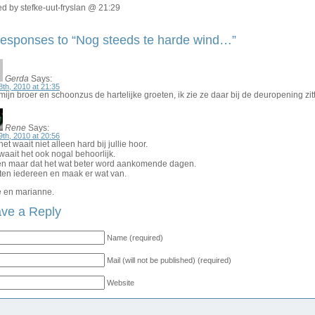
d by stefke-uut-fryslan @ 21:29
esponses to “Nog steeds te harde wind…”
Gerda
Says:
8th, 2010 at 21:35
ijn broer en schoonzus de hartelijke groeten, ik zie ze daar bij de deuropening zit
Rene
Says:
9th, 2010 at 20:56
et waait niet alleen hard bij jullie hoor.
waait het ook nogal behoorlijk.
n maar dat het wat beter word aankomende dagen.
ten iedereen en maak er wat van.
 en marianne.
ve a Reply
Name (required)
Mail (will not be published) (required)
Website