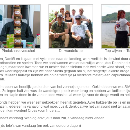
Pindakaas overschot
De wandelclub
Top wijven in To
en, Daniël en ik gaan met Ayke mee naar de landing, want wellicht is de wind daa
ndhandlen en spelen. Toen we aankwamen was er nauwlijks wind, dus Daan had z’
legd, maar toen kwamen we er achter dat er stiekum toch wel harde wind stond, en
el weer ingepakt en zijn we naar Suello gegaan om bij het slagertje lekkere drog
ch italiaans barretje hebben we op het terrasje (4 vierkante metert) een capuchino
an.
 hebben we heerlijk geluierd en van het zonnetje genoten. Ook hebben we wat SIV
k. Zo tegen half vier was de wandelgroep ook weer terug en hebben we koffie en 
en en slapie doen in de zon en toen was het al weer tijd voor de droge wordt en h
onds hebben we weer zelf gekookt en heerlijk gegeten. Ayke trakteerde op ijs en me
azen. Iedereen is vanavond wat moe, dus ik denk dat we het vanavond niet te laat
ogen kan worden! Cross your fingers…
heeft vandaag “weblog-adv”, dus daar zul je vandaag niets vinden.
R
de foto’s van vandaag (en ook van eerdere dagen)