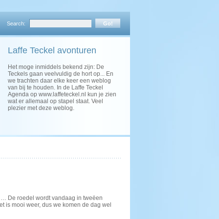
Search:
Laffe Teckel avonturen
Het moge inmiddels bekend zijn: De
Teckels gaan veelvuldig de hort op... En
we trachten daar elke keer een weblog
van bij te houden. In de Laffe Teckel
Agenda op www.laffeteckel.nl kun je zien
wat er allemaal op stapel staat. Veel
plezier met deze weblog.
en… De roedel wordt vandaag in tweëen
Het is mooi weer, dus we komen de dag wel