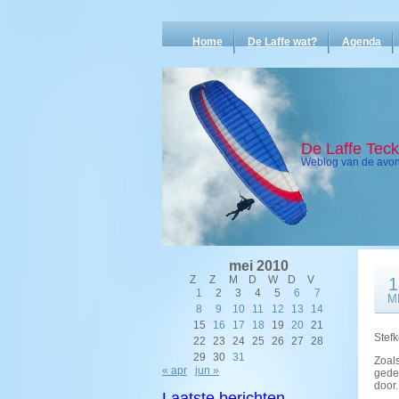
Home
De Laffe wat?
Agenda
De Laffe Tec
Weblog van de avont
mei 2010
Z
Z
M
D
W
D
V
1
1
2
3
4
5
6
7
M
8
9
10
11
12
13
14
15
16
17
18
19
20
21
Stefk
22
23
24
25
26
27
28
29
30
31
Zoal
« apr
jun »
gede
door.
Laatste berichten