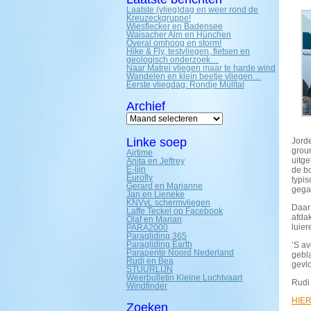
Laatste (vlieg)dag en weer rond de
Kreuzeckgruppe!
Wiesflecker en Badensee
Waisacher Alm en Hünchen
Overal omhoog en storm!
Hike & Fly, testvliegen, fietsen en
geologisch onderzoek…
Naar Matrei vliegen maar te harde wind
Wandelen en klein beetje vliegen…
Eerste vliegdag: Rondje Mülltal
Archief
Archief
Linke soep
Jord
grou
Airtime
uitge
Anita en Jeffrey
E-lijn
de bo
Eurofly
typis
Gerard en Marianne
gega
Jan en Lieneke
KNVvL schermvliegen
Daar
Laffe Teckel op Facebook
afda
Olaf en Marian
luier
PARA2000
Paragliding 365
Paragliding Earth
‘S av
Parapente Noord Nederland
gebl
Rudi en Bea
gevl
STUURLIJN
Weerbulletin Kleine Luchtvaart
Rudi 
Windfinder
HIE
Zoeken