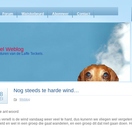
Forum
Watskebeurd
Abonneer
Contact
kel Weblog
uren van de Laffe Teckels.
Nog steeds te harde wind…
8
EI
Weblog
e ant woord:
s verw8 is de wind vandaag weer veel te hard, dus kunenn we vliegen wel verget
eld en wel in een groep die gaat wandelen, en een groep dit dat niet gaan doen. 