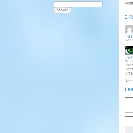
Zoeken
Poste
naar:
2 R
mei 1
Doe m
mei 1
Nou h
Hier 
Hope
Groe
Rene
Lea