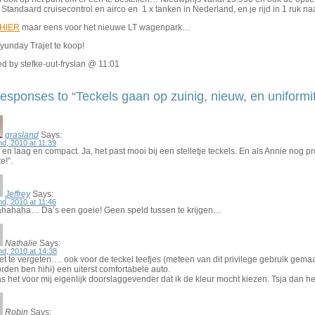
 Standaard cruisecontrol en airco en 1 x tanken in Nederland, en je rijd in 1 ruk na
HIER
maar eens voor het nieuwe LT wagenpark…
yunday Trajet te koop!
d by stefke-uut-fryslan @ 11:01
esponses to “Teckels gaan op zuinig, nieuw, en uniformi
grasland
Says:
2nd, 2010 at 11:39
en laag en compact. Ja, het past mooi bij een stelletje teckels. En als Annie nog pro
e!”.
Jeffrey
Says:
2nd, 2010 at 11:46
hahaha… Da’s een goeie! Geen speld tussen te krijgen…
Nathalie
Says:
2nd, 2010 at 14:38
et te vergeten…. ook voor de teckel teefjes (meteen van dit privilege gebruik gemaak
den ben hihi) een uiterst comfortabele auto.
s het voor mij eigenlijk doorslaggevender dat ik de kleur mocht kiezen. Tsja dan he
Robin
Says: