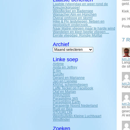
geld.
Laatste (vlieg)dag en weer rond de
Kreuzeckgruppe!
Wiesflecker en Badensee
Kiek
Waisacher Alm en Hünchen
Overal omhoog en storm!
ps: H
Hike & Fly, testvliegen, fietsen en
geologisch onderzoek…
Poste
Naar Matrei vliegen maar te harde wind
Wandelen en klein beetje vliegen…
Eerste vliegdag: Rondje Mülltal
7 R
Archief
Archief
Linke soep
juni 
Lang 
Airtime
de sit
Anita en Jeffrey
E-lijn
Eurofly
Gerard en Marianne
Jan en Lieneke
juni 
KNVvL schermvliegen
Haha
Laffe Teckel op Facebook
Olaf en Marian
PARA2000
Paragliding 365
Paragliding Earth
juni 
Parapente Noord Nederland
en ni
Rudi en Bea
gewor
STUURLIJN
Al wa
Weerbulletin Kleine Luchtvaart
Windfinder
Zoeken