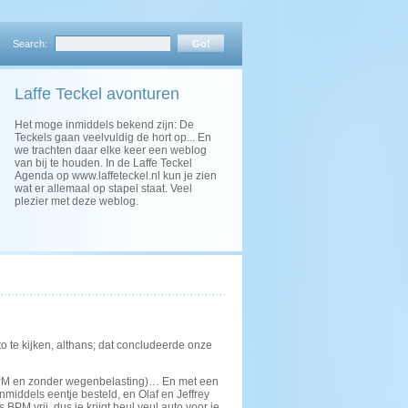
Search:
Laffe Teckel avonturen
Het moge inmiddels bekend zijn: De
Teckels gaan veelvuldig de hort op... En
we trachten daar elke keer een weblog
van bij te houden. In de Laffe Teckel
Agenda op www.laffeteckel.nl kun je zien
wat er allemaal op stapel staat. Veel
plezier met deze weblog.
o te kijken, althans; dat concludeerde onze
 BPM en zonder wegenbelasting)… En met een
inmiddels eentje besteld, en Olaf en Jeffrey
PM vrij, dus je krijgt heul veul auto voor je