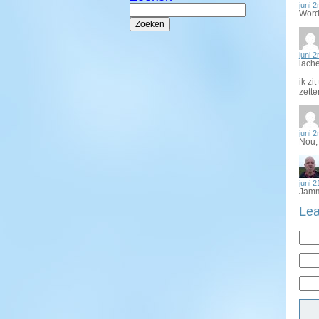
juni 
Zoeken
Worde
naar:
juni 
lach
ik zi
zett
juni 
Nou,
juni 2
Jamme
Lea