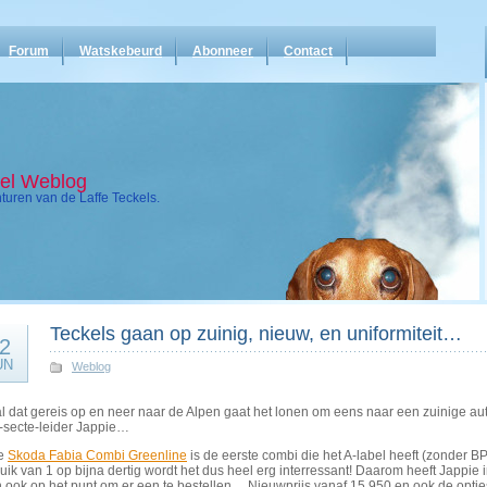
Forum
Watskebeurd
Abonneer
Contact
kel Weblog
uren van de Laffe Teckels.
Teckels gaan op zuinig, nieuw, en uniformiteit…
2
UN
Weblog
l dat gereis op en neer naar de Alpen gaat het lonen om eens naar een zuinige aut
a-secte-leider Jappie…
e
Skoda Fabia Combi Greenline
is de eerste combi die het A-label heeft (zonder
uik van 1 op bijna dertig wordt het dus heel erg interressant! Daarom heeft Jappie 
 ook op het punt om er een te bestellen… Nieuwprijs vanaf 15.950 en ook de opties B