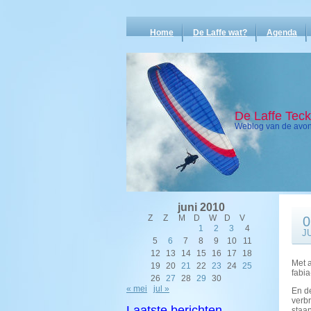
Home
De Laffe wat?
Agenda
De Laffe Tec
Weblog van de avont
juni 2010
Z
Z
M
D
W
D
V
0
1
2
3
4
J
5
6
7
8
9
10
11
12
13
14
15
16
17
18
Met a
19
20
21
22
23
24
25
fabi
26
27
28
29
30
« mei
jul »
En d
verbr
Laatste berichten
staan