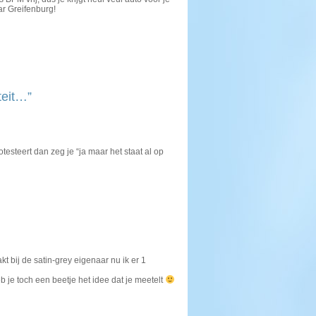
ar Greifenburg!
teit…”
testeert dan zeg je “ja maar het staat al op
t bij de satin-grey eigenaar nu ik er 1
b je toch een beetje het idee dat je meetelt