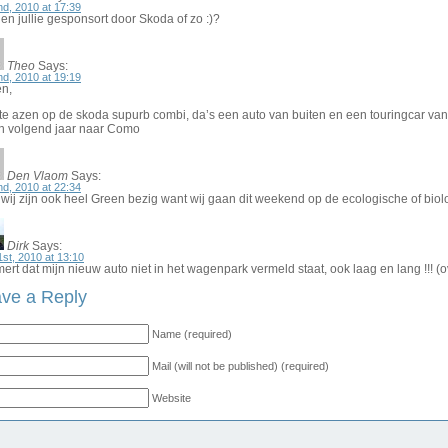
2nd, 2010 at 17:39
n jullie gesponsort door Skoda of zo :)?
Theo
Says:
2nd, 2010 at 19:19
en,
t te azen op de skoda supurb combi, da’s een auto van buiten en een touringcar va
en volgend jaar naar Como
Den Vlaom
Says:
2nd, 2010 at 22:34
 wij zijn ook heel Green bezig want wij gaan dit weekend op de ecologische of bi
Dirk
Says:
1st, 2010 at 13:10
rt dat mijn nieuw auto niet in het wagenpark vermeld staat, ook laag en lang !!! (o
ve a Reply
Name (required)
Mail (will not be published) (required)
Website