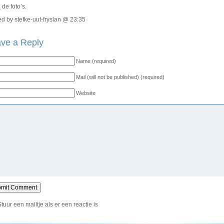
R
de foto’s.
d by stefke-uut-fryslan @ 23:35
ve a Reply
Name (required)
Mail (will not be published) (required)
Website
Stuur een mailtje als er een reactie is