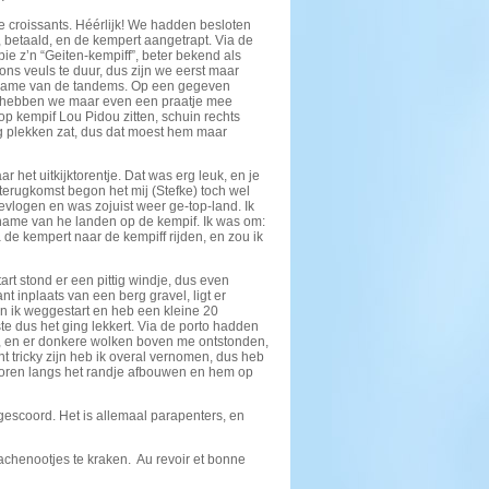
croissants. Héérlijk! We hadden besloten
, betaald, en de kempert aangetrapt. Via de
e z’n “Geiten-kempiff”, beter bekend als
ons veuls te duur, dus zijn we eerst maar
 met name van de tandems. Op een gegeven
ar hebben we maar even een praatje mee
 op kempif Lou Pidou zitten, schuin rechts
nog plekken zat, dus dat moest hem maar
 het uitkijktorentje. Dat was erg leuk, en je
 terugkomst begon het mij (Stefke) toch wel
evlogen en was zojuist weer ge-top-land. Ik
me van he landen op de kempif. Ik was om:
a de kempert naar de kempiff rijden, en zou ik
t stond er een pittig windje, dus even
 inplaats van een berg gravel, ligt er
n ik weggestart en heb een kleine 20
ste dus het ging lekkert. Via de porto hadden
ar), en er donkere wolken boven me ontstonden,
nt tricky zijn heb ik overal vernomen, dus heb
et oren langs het randje afbouwen en hem op
gescoord. Het is allemaal parapenters, en
stachenootjes te kraken. Au revoir et bonne