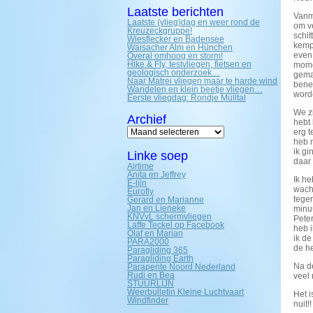
Laatste berichten
Vanm
Laatste (vlieg)dag en weer rond de
om ve
Kreuzeckgruppe!
schi
Wiesflecker en Badensee
kempi
Waisacher Alm en Hünchen
even 
Overal omhoog en storm!
Hike & Fly, testvliegen, fietsen en
mome
geologisch onderzoek…
gemaa
Naar Matrei vliegen maar te harde wind
bened
Wandelen en klein beetje vliegen…
word
Eerste vliegdag: Rondje Mülltal
We zi
Archief
hebt 
Archief
erg t
heb 
ik gi
Linke soep
daar
Airtime
Anita en Jeffrey
Ik he
E-lijn
wacht
Eurofly
tege
Gerard en Marianne
Jan en Lieneke
minuu
KNVvL schermvliegen
Peter
Laffe Teckel op Facebook
heb i
Olaf en Marian
ik de
PARA2000
de he
Paragliding 365
Paragliding Earth
Na de
Parapente Noord Nederland
Rudi en Bea
veel 
STUURLIJN
Weerbulletin Kleine Luchtvaart
Het i
Windfinder
nuit!!