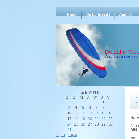
Home
De Laffe wat?
Agenda
De Laffe Tec
Weblog van de avont
juli 2010
Z
Z
M
D
W
D
V
1
1
2
J
3
4
5
6
7
8
9
10
11
12
13
14
15
16
Het v
17
18
19
20
21
22
23
24
25
26
27
28
29
30
Aller
31
Dikke
« jun
aug »
Nou…