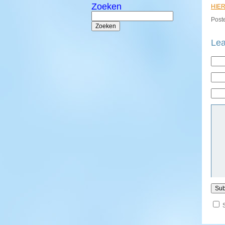
Zoeken
HIE
Zoeken
naar:
Poste
Lea