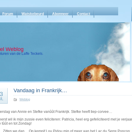
Forum
Watskebeurd
Abonneer
Contact
kel Weblog
uren van de Laffe Teckels.
Vandaag in Frankrijk…
3
UL
Weblog
erslag van Annie en Stefke vanûût Frankrijk. Stefke heeft tiep-corvee…
eerst wil ik mijn zussie even feliciteren: Patricia, heel erg gefeliciteerd met je verja
 tûût en tot Zondag!
 Zitten we dan… Op kempif Lou Pidou min of meer aan het Lac du Serre Ponçon