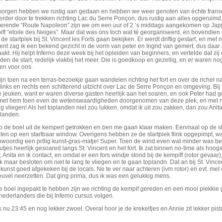
orgen hebben we rustig aan gedaan en hebben we weer genoten van échte franse 
rder door te trekken richting Lac du Serre Ponçon, dus rustig aan alles opgeruimd
tterende “Route Napoleon” zijn we om een uur of 2 ‘s middags aangekomen op Jappi
ff “etoile des Neiges”. Maar dat was ons toch wat té georganiseerd, en bovendien 
de startplek bij St. Vincent les Forts gaan bekijken. Er werdt driftig gestart, en
nt zag ik een bekend gezicht in de vorm van peter en Ingrid van gemert, dus da
kt. Hij helpt Inferno deze week bij het opleiden van beginners, en vertelde dat zij
en de start, redelijk vlakbij het meer. Die is goedkoop en gezellig, en er waren 
en voor ons.
jn toen na een terras-bezoekje gaan wandelen richting het fort en over de richel naar
links en rechts een schitterend uitzicht over Lac de Serre Ponçon en omgeving. Bij
e jeuken, want er waren diverse gasten heerlijk aan het soaren, en ook Peter had g
met hem toen even de wetenswaardigheden doorgenomen van deze plek, en met na
ng vliegen! Als het toplanden niet zou lukken, omdat ik uit zou zakken, dan zou Anit
 landen.
b de boel uit de kempert getrokken en ben me gaan klaar maken. Eenmaal op de star
en op een startbaar window. Overigens hebben ze de startplek flink opgepimpt, want
nwoordig een pr8ig kunst-gras-matje! Super. Toen de wind even wat minder was be
tjes heerlijk gesoared langs St. Vincent en het fort. Ik zat binnen no-time als hoog
, Anita en ik contact, en omdat er een fors windje stond bij de kempiff (rotor geva
k maar besloten om niet te lang te vliegen en te gaan toplandn. Dat an bij St. Vince
 kunst goed afgekeken bij de locals. Ne te ver naar achteren (ivm rotor) en evt. m
uvel neerzetten. Dat ging prima, dus ik was een gelukkig mens.
 boel ingepakt te hebben zijn we richting de kempif gereden en een mooi plekkie 
nederlanders die bij Inferno cursus volgen.
s nu 23:45 en nog lekker zwoel. Overal hoor je de krekeltjes en Annie zit lekker pi