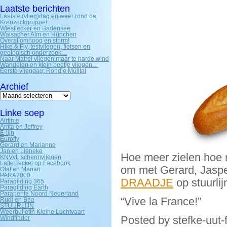
Laatste berichten
Laatste (vlieg)dag en weer rond de
Kreuzeckgruppe!
Wiesflecker en Badensee
Waisacher Alm en Hünchen
Overal omhoog en storm!
Hike & Fly, testvliegen, fietsen en
geologisch onderzoek…
Naar Matrei vliegen maar te harde wind
Wandelen en klein beetje vliegen…
Eerste vliegdag: Rondje Mülltal
Archief
Archief
Linke soep
Airtime
Anita en Jeffrey
E-lijn
Eurofly
Gerard en Marianne
Jan en Lieneke
Hoe meer zielen hoe m
KNVvL schermvliegen
Laffe Teckel op Facebook
om met Gerard, Jaspe
Olaf en Marian
PARA2000
DRAADJE
op stuurlij
Paragliding 365
Paragliding Earth
Parapente Noord Nederland
“Vive la France!”
Rudi en Bea
STUURLIJN
Weerbulletin Kleine Luchtvaart
Posted by stefke-uut-
Windfinder