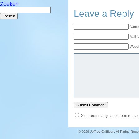
Zoeken
Zoeken
Leave a Reply
naar:
Name 
Mail (
Websi
Stuur een mailtje als er een reactie
© 2026 Jeffrey Griffioen. All Rights Res