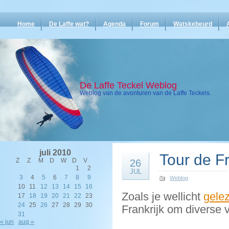
Home
De Laffe wat?
Agenda
Forum
Watskebeurd
De Laffe Teckel Weblog
Weblog van de avonturen van de Laffe Teckels.
juli 2010
Tour de 
Z
Z
M
D
W
D
V
26
1
2
JUL
3
4
5
6
7
8
9
Weblog
10
11
12
13
14
15
16
Zoals je wellicht
gele
17
18
19
20
21
22
23
24
25
26
27
28
29
30
Frankrijk om diverse
31
« jun
aug »