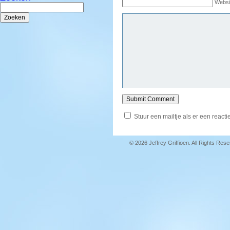
Websi
Zoeken
naar:
Stuur een mailtje als er een reactie
© 2026 Jeffrey Griffioen. All Rights Res