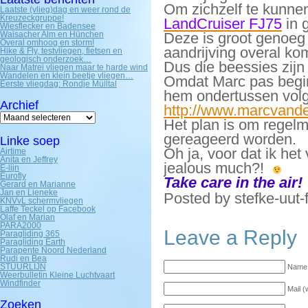
Om zichzelf te kunnen
Laatste (vlieg)dag en weer rond de
Kreuzeckgruppe!
LandCruiser FJ75
in 
Wiesflecker en Badensee
Waisacher Alm en Hünchen
Deze is groot genoeg
Overal omhoog en storm!
aandrijving overal ko
Hike & Fly, testvliegen, fietsen en
geologisch onderzoek…
Dus die beessies zijn
Naar Matrei vliegen maar te harde wind
Wandelen en klein beetje vliegen…
Omdat Marc pas begin 
Eerste vliegdag: Rondje Mülltal
hem ondertussen volg
Archief
http://www.marcvande
Archief
Het plan is om regelma
gereageerd worden.
Linke soep
Oh ja, voor dat ik he
Airtime
Anita en Jeffrey
jealous much?!
E-lijn
Eurofly
Take care in the air!
Gerard en Marianne
Jan en Lieneke
Posted by stefke-uut-
KNVvL schermvliegen
Laffe Teckel op Facebook
Olaf en Marian
PARA2000
Leave a Reply
Paragliding 365
Paragliding Earth
Parapente Noord Nederland
Rudi en Bea
STUURLIJN
Name 
Weerbulletin Kleine Luchtvaart
Windfinder
Mail (
Zoeken