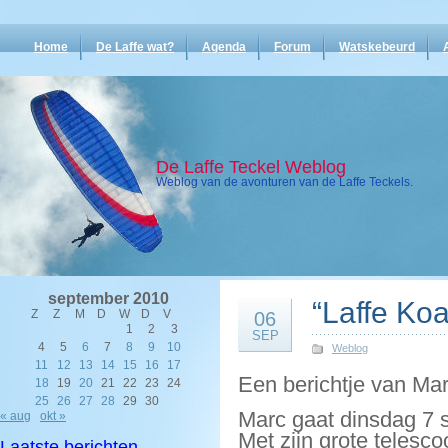
Home
De Laffe wat?
Agenda
Forum
Watskebeurd
De Laffe Teckel Weblog
Weblog van de avonturen van de Laffe Teckels.
september 2010
“Laffe Koa
Z
Z
M
D
W
D
V
06
1
2
3
SEP
4
5
6
7
8
9
10
Weblog
11
12
13
14
15
16
17
Een berichtje van Mar
18
19
20
21
22
23
24
25
26
27
28
29
30
Marc gaat dinsdag 7
« aug
okt »
Met zijn grote telesc
Laatste berichten