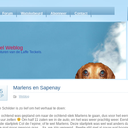
Forum
Watskebeurd
Abonneer
Contact
kel Weblog
uren van de Laffe Teckels.
Marlens en Sapenay
5
EP
Weblog
 Schilder is zo lief om het verhaal te doen:
 ochtend was gepland om naar de ochtend-stek Marlens te gaan, dus voor het eer
 uur zetten
Om half 11 zaten we in de auto, en het was weer prachtig weer. Eers
de startplek Col de l’epine; of te wel Marlens. Deze startplek was wel wat ander
 mat maar gewoon gras… tja, we zijn verwend.. Beetje stijl met al gauw wat boomp