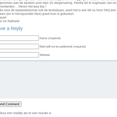
enomen aan de tandem voor mijn 2e vliegervaring. Hierbij wil ik nogmaals Jan e
gmomenten… Heren het was top !
s voor de topweek(vooral ook de teckelpups, want het is wel stil nu hoor hihi),een
een (en in het bijzonder Atze) goed huis is gekomen.
gauw!
er en Nathalie
ve a Reply
Name (required)
Mail (will not be published) (required)
Website
Stuur een mailtje als er een reactie is