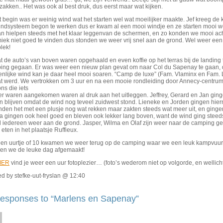
zakken.. Het was ook al best druk, dus eerst maar wat kijken.
t begin was er weinig wind wat het starten wel wat moeilijker maakte. Jef kreeg de
indsysteem begon te werken dus er kwam al een mooi windje en ze starten mooi weg
an hielpen steeds met het klaar leggenvan de schermen, en zo konden we mooi ach
miek niet goed te vinden dus stonden we weer vrij snel aan de grond. Wel weer ee
plek!
 de auto’s van boven waren opgehaald en even koffie op het terras bij de landing
ing gegaan. Er was weer een nieuw plan gevat om naar Col du Sapenay te gaan, di
nlijke wind kan je daar heel mooi soaren. “Camp de luxe” (Fam. Vlaminx en Fam. L
aat werd. We vertrokken om 3 uur en na een mooie rondleiding door Annecy-centr
ns die iets
r waren aangekomen waren al druk aan het uitleggen. Jeffrey, Gerard en Jan ginge
 blijven omdat de wind nog teveel zuidwest stond. Lieneke en Jorden gingen hiern
nden het met een plusje nog wat rekken maar zakten steeds wat meer uit, en ginge
a gingen ook heel goed en bleven ook lekker lang boven, want de wind ging steeds
 iedereen weer aan de grond. Jasper, Wilma en Olaf zijn weer naar de camping geg
eten in het plaatsje Ruffieux.
en uurtje of 10 kwamen we weer terug op de camping waar we een leuk kampvuurt
en we de leuke dag afgemaakt!
IER
vind je weer een uur fotoplezier… (foto’s wederom niet op volgorde, en wellich
d by stefke-uut-fryslan @ 12:40
esponses to “Marlens en Sapenay”