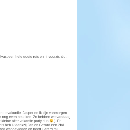
vast een hele goeie reis en rij voorzichtig.
nde vakantie. Jasper en ik zijn vanmorgen
men nog even bekeken. Zo hebben we vandaag
kleine after vakantie party dus
). En…
els heb ik dankzij Jan en Gerard een 2tal
nog wat gevlogen en heeft Gerard mij