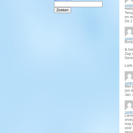
Zoeken
septe
naar:
Hell
Terug
en me
De 2
septe
Bonj
Ik he
Zag d
Genie
Liefs
septe
Wel e
(en 
Jan, 
septe
Liev
vroe
nog 
voor 
mooi