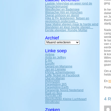
ging 
Laatste (vlieg)dag en weer rond de
Kreuzeckgruppe!
Wiesflecker en Badensee
In he
Waisacher Alm en Hünchen
dalw
Overal omhoog en storm!
en J
Hike & Fly, testvliegen, fietsen en
ther
geologisch onderzoek…
start
Naar Matrei vliegen maar te harde wind
Wandelen en klein beetje vliegen…
Nadat
Eerste vliegdag: Rondje Mülltal
camp
weste
Archief
te l
Archief
van o
eerde
Linke soep
boven
ik ko
Airtime
Anita en Jeffrey
Wilm
E-lijn
stond
Eurofly
gaan 
Gerard en Marianne
Jan en Lieneke
Om e
KNVvL schermvliegen
hebb
Laffe Teckel op Facebook
Olaf en Marian
En
H
PARA2000
Paragliding 365
Paragliding Earth
Poste
Parapente Noord Nederland
Rudi en Bea
STUURLIJN
4 R
Weerbulletin Kleine Luchtvaart
Windfinder
Zoeken