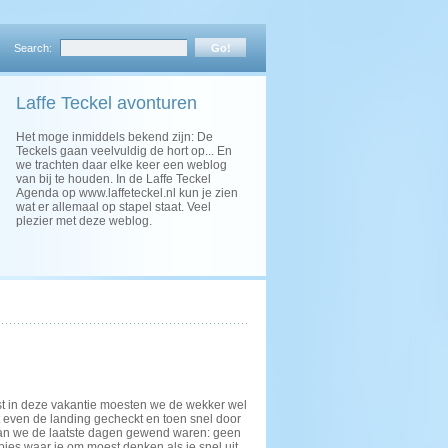
Search:
Laffe Teckel avonturen
Het moge inmiddels bekend zijn: De
Teckels gaan veelvuldig de hort op... En
we trachten daar elke keer een weblog
van bij te houden. In de Laffe Teckel
Agenda op www.laffeteckel.nl kun je zien
wat er allemaal op stapel staat. Veel
plezier met deze weblog.
st in deze vakantie moesten we de wekker wel
t even de landing gecheckt en toen snel door
s dan we de laatste dagen gewend waren: geen
jes waar je om moest denken als je snel uit