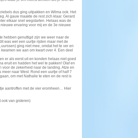
 kriebels dus ging uitpakken en Wilma ook. Het
. Al gauw maakte de rest zich klaar. Gerard
ter elkaar snel wegstarten. Helaas was de
n nieuwe ervaring voor mij en de 3e nieuwe
 te hebben genuttigd zijn we weer naar de
t was wel een uurtje rijden maar met de
uurssen) ging niet mee, omdat het te ver en
um kwamen we aan om kwart over 4. Een deel
n er als eerst uit en konden helaas niet goed
a eruit en hadden het wel te pakken! Olaf en
n voor de zekerheid naar de landing. Atze en
 meer naar West. Rond een uurtje of half 7
aan, om met Nathalie te eten en de rest is
je aantroffen met de vier eromheen… Hier
t ook van gisteren)