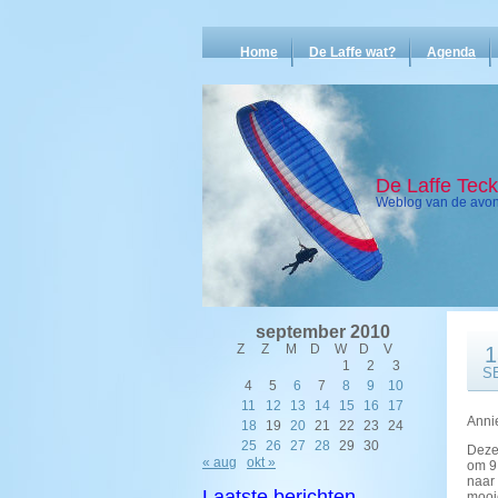
Home
De Laffe wat?
Agenda
De Laffe Tec
Weblog van de avont
september 2010
Z
Z
M
D
W
D
V
1
1
2
3
S
4
5
6
7
8
9
10
11
12
13
14
15
16
17
Annie
18
19
20
21
22
23
24
25
26
27
28
29
30
Deze
« aug
okt »
om 9
naar 
Laatste berichten
mooie