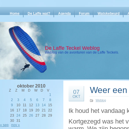
Home
De Laffe wat?
Agenda
Forum
Watskebeurd
De Laffe Teckel Weblog
Weblog van de avonturen van de Laffe Teckels.
oktober 2010
Weer een 
Z
Z
M
D
W
D
V
07
1
OKT
2
3
4
5
6
7
8
Weblog
9
10
11
12
13
14
15
Ik houd het vandaag k
16
17
18
19
20
21
22
23
24
25
26
27
28
29
Kortgezegd was het v
30
31
« sep
nov »
warm. We zijn begonne