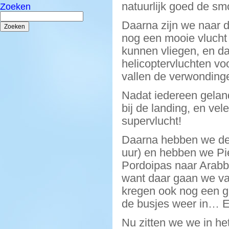
natuurlijk goed de s
Zoeken
Zoeken
naar:
Daarna zijn we naar 
nog een mooie vlucht 
kunnen vliegen, en d
helicoptervluchten vo
vallen de verwondin
Nadat iedereen gelan
bij de landing, en ve
supervlucht!
Daarna hebben we de 
uur) en hebben we Pie
Pordoipas naar Arabb
want daar gaan we va
kregen ook nog een gr
de busjes weer in… Er
Nu zitten we we in het