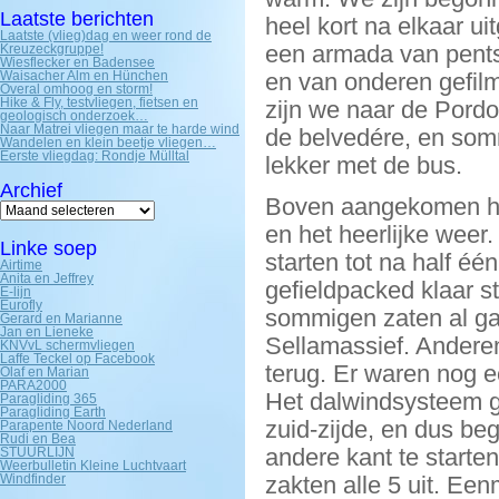
Laatste berichten
heel kort na elkaar ui
Laatste (vlieg)dag en weer rond de
een armada van pents 
Kreuzeckgruppe!
Wiesflecker en Badensee
Waisacher Alm en Hünchen
en van onderen gefilm
Overal omhoog en storm!
Hike & Fly, testvliegen, fietsen en
zijn we naar de Pord
geologisch onderzoek…
Naar Matrei vliegen maar te harde wind
de belvedére, en som
Wandelen en klein beetje vliegen…
Eerste vliegdag: Rondje Mülltal
lekker met de bus.
Archief
Boven aangekomen heb
Archief
en het heerlijke wee
Linke soep
starten tot na half éé
Airtime
Anita en Jeffrey
gefieldpacked klaar st
E-lijn
Eurofly
sommigen zaten al ga
Gerard en Marianne
Jan en Lieneke
Sellamassief. Andere
KNVvL schermvliegen
Laffe Teckel op Facebook
terug. Er waren nog e
Olaf en Marian
PARA2000
Het dalwindsysteem g
Paragliding 365
Paragliding Earth
zuid-zijde, en dus b
Parapente Noord Nederland
Rudi en Bea
andere kant te start
STUURLIJN
Weerbulletin Kleine Luchtvaart
Windfinder
zakten alle 5 uit. Ee