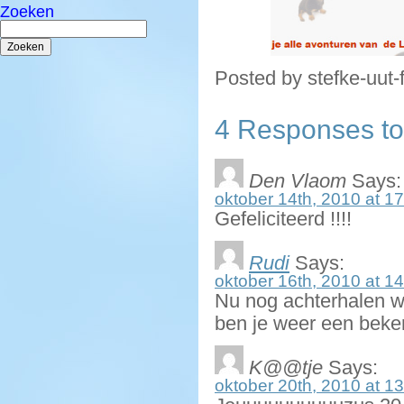
Zoeken
Zoeken
naar:
Posted by stefke-uut-
4 Responses to 
Den Vlaom
Says:
oktober 14th, 2010 at 17
Gefeliciteerd !!!!
Rudi
Says:
oktober 16th, 2010 at 1
Nu nog achterhalen wi
ben je weer een beker k
K@@tje
Says:
oktober 20th, 2010 at 1