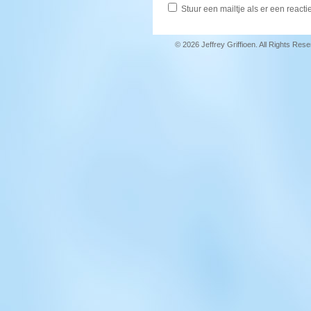
Stuur een mailtje als er een reactie
© 2026 Jeffrey Griffioen. All Rights Res