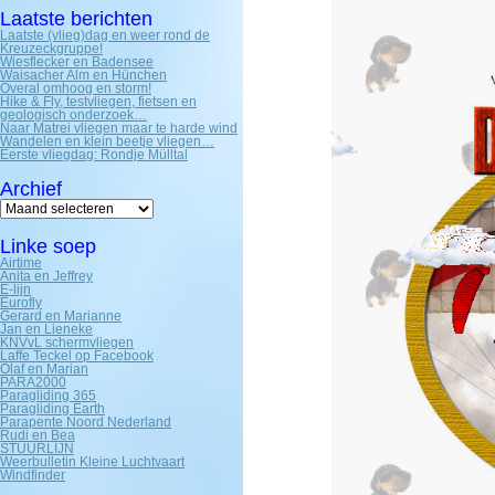
Laatste berichten
Laatste (vlieg)dag en weer rond de
Kreuzeckgruppe!
Wiesflecker en Badensee
Waisacher Alm en Hünchen
Overal omhoog en storm!
Hike & Fly, testvliegen, fietsen en
geologisch onderzoek…
Naar Matrei vliegen maar te harde wind
Wandelen en klein beetje vliegen…
Eerste vliegdag: Rondje Mülltal
Archief
Archief
Linke soep
Airtime
Anita en Jeffrey
E-lijn
Eurofly
Gerard en Marianne
Jan en Lieneke
KNVvL schermvliegen
Laffe Teckel op Facebook
Olaf en Marian
PARA2000
Paragliding 365
Paragliding Earth
Parapente Noord Nederland
Rudi en Bea
STUURLIJN
Weerbulletin Kleine Luchtvaart
Windfinder