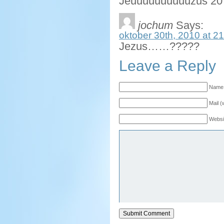
Jeuuuuuuuuuuzus 20 
jochum
Says:
oktober 30th, 2010 at 2
Jezus……?????
Leave a Reply
Name 
Mail (
Websi