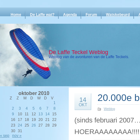
Home
De Laffe wat?
Agenda
Forum
Watskebeurd
De Laffe Teckel Weblog
Weblog van de avonturen van de Laffe Teckels.
oktober 2010
20.000e be
Z
Z
M
D
W
D
V
14
1
OKT
2
3
4
5
6
7
8
Weblog
9
10
11
12
13
14
15
(sinds februari 2007…
16
17
18
19
20
21
22
23
24
25
26
27
28
29
HOERAAAAAAAA!!!!!!!!!!!
30
31
« sep
nov »