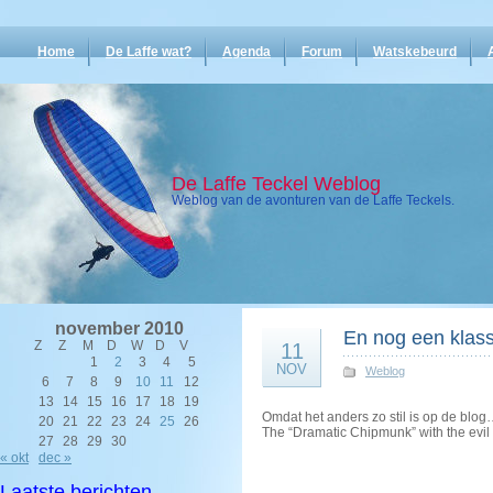
Home
De Laffe wat?
Agenda
Forum
Watskebeurd
De Laffe Teckel Weblog
Weblog van de avonturen van de Laffe Teckels.
november 2010
En nog een klas
Z
Z
M
D
W
D
V
11
1
2
3
4
5
NOV
Weblog
6
7
8
9
10
11
12
13
14
15
16
17
18
19
Omdat het anders zo stil is op de blo
20
21
22
23
24
25
26
The “Dramatic Chipmunk” with the evil 
27
28
29
30
« okt
dec »
Laatste berichten