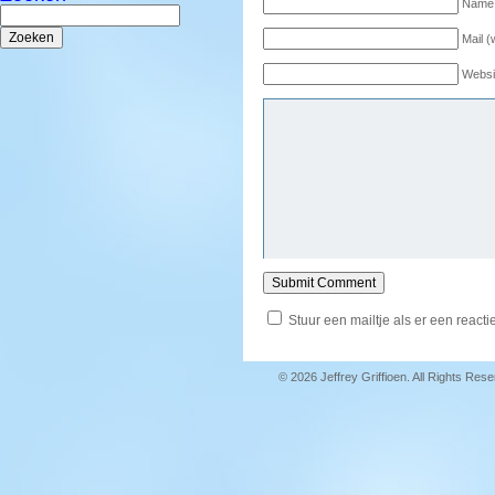
Name 
Zoeken
naar:
Mail (
Websi
Stuur een mailtje als er een reactie
© 2026 Jeffrey Griffioen. All Rights Res