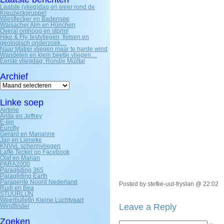
Laatste (vlieg)dag en weer rond de
Kreuzeckgruppe!
Wiesflecker en Badensee
Waisacher Alm en Hünchen
Overal omhoog en storm!
Hike & Fly, testvliegen, fietsen en
geologisch onderzoek…
Naar Matrei vliegen maar te harde wind
Wandelen en klein beetje vliegen…
Eerste vliegdag: Rondje Mülltal
Archief
Archief
Linke soep
Airtime
Anita en Jeffrey
E-lijn
Eurofly
Gerard en Marianne
Jan en Lieneke
KNVvL schermvliegen
Laffe Teckel op Facebook
Olaf en Marian
PARA2000
Paragliding 365
Paragliding Earth
Parapente Noord Nederland
Posted by stefke-uut-fryslan @ 22:02
Rudi en Bea
STUURLIJN
Weerbulletin Kleine Luchtvaart
Leave a Reply
Windfinder
Zoeken