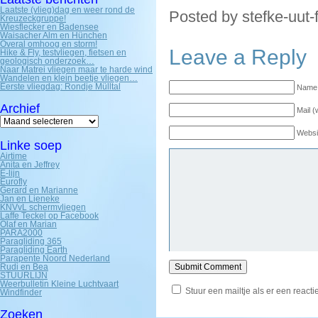
Laatste (vlieg)dag en weer rond de
Posted by stefke-uut-
Kreuzeckgruppe!
Wiesflecker en Badensee
Waisacher Alm en Hünchen
Overal omhoog en storm!
Leave a Reply
Hike & Fly, testvliegen, fietsen en
geologisch onderzoek…
Naar Matrei vliegen maar te harde wind
Wandelen en klein beetje vliegen…
Eerste vliegdag: Rondje Mülltal
Name 
Archief
Mail (
Archief
Websi
Linke soep
Airtime
Anita en Jeffrey
E-lijn
Eurofly
Gerard en Marianne
Jan en Lieneke
KNVvL schermvliegen
Laffe Teckel op Facebook
Olaf en Marian
PARA2000
Paragliding 365
Paragliding Earth
Parapente Noord Nederland
Rudi en Bea
STUURLIJN
Weerbulletin Kleine Luchtvaart
Stuur een mailtje als er een reactie
Windfinder
Zoeken