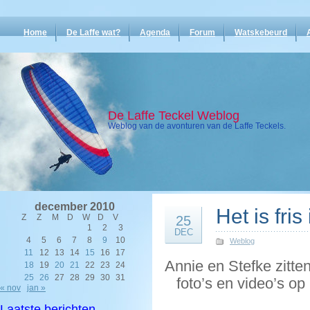
Home
De Laffe wat?
Agenda
Forum
Watskebeurd
De Laffe Teckel Weblog
Weblog van de avonturen van de Laffe Teckels.
december 2010
Het is fr
Z
Z
M
D
W
D
V
25
1
2
3
DEC
4
5
6
7
8
9
10
Weblog
11
12
13
14
15
16
17
Annie en Stefke zitten
18
19
20
21
22
23
24
25
26
27
28
29
30
31
foto’s en video’s op
« nov
jan »
Laatste berichten