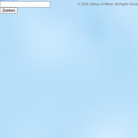
Zoeken
© 2026 Jeffrey Griffioen. All Rights Res
naar: