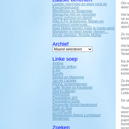
Om sc
Laatste (vlieg)dag en weer rond de
weer 
Kreuzeckgruppe!
Wiesflecker en Badensee
Waisacher Alm en Hünchen
Het 
Overal omhoog en storm!
op pa
Hike & Fly, testvliegen, fietsen en
door,
geologisch onderzoek…
spect
Naar Matrei vliegen maar te harde wind
Wandelen en klein beetje vliegen…
Zo ro
Eerste vliegdag: Rondje Mülltal
word
Archief
Het 
Archief
inner
Terwi
Linke soep
Na d
Airtime
naar 
Anita en Jeffrey
enke
E-lijn
kome
Eurofly
Gerard en Marianne
Jan en Lieneke
Zo k
KNVvL schermvliegen
laats
Laffe Teckel op Facebook
gevo
Olaf en Marian
Lekk
PARA2000
Paragliding 365
De sk
Paragliding Earth
Parapente Noord Nederland
Thui
Rudi en Bea
STUURLIJN
weer 
Weerbulletin Kleine Luchtvaart
blauw
Windfinder
papr
fram
Zoeken
rece