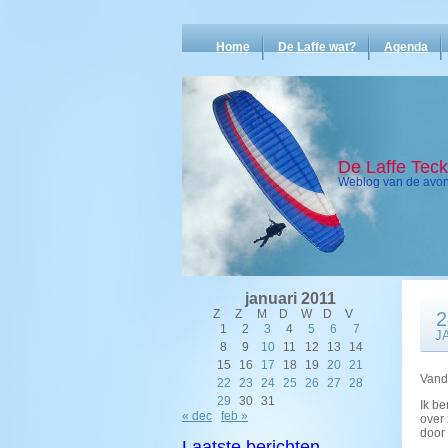
Home
De Laffe wat?
Agenda
De Laffe Tec
Weblog van de avont
januari 2011
Z
Z
M
D
W
D
V
2
1
2
3
4
5
6
7
J
8
9
10
11
12
13
14
15
16
17
18
19
20
21
Vanda
22
23
24
25
26
27
28
29
30
31
Ik b
« dec
feb »
over 
door
Laatste berichten