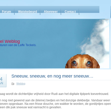
Forum
Watskebeurd
Abonneer
Contact
kel Weblog
uren van de Laffe Teckels.
Sneeuw, sneeuw, en nog meer sneeuw…
4
AN
Weblog
ag wordt de dichterlijke vrijheid door Rudi aan het digitale tijdperk toevertrouwd.
en nog niet gewend aan de (kleine) bedjes en het donzige dekbedje. Vandaar weer
zeven opgestaan. Na een frisse douche, om wakker te worden, de gordijntjes open en 
 een dik pak sneeuw wat vannacht is gevallen.