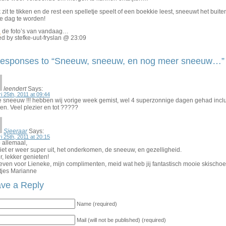
k zit te tikken en de rest een spelletje speelt of een boekkie leest, sneeuwt het b
e dag te worden!
R
de foto’s van vandaag…
d by stefke-uut-fryslan @ 23:09
esponses to “Sneeuw, sneeuw, en nog meer sneeuw…”
leendert
Says:
ri 25th, 2011 at 09:44
 sneeuw !!! hebben wij vorige week gemist, wel 4 superzonnige dagen gehad inclusie
n. Veel plezier en tot ?????
Sjeeraar
Says:
ri 25th, 2011 at 20:15
 allemaal,
iet er weer super uit, het onderkomen, de sneeuw, en gezelligheid.
, lekker genieten!
ven voor Lieneke, mijn complimenten, meid wat heb jij fantastisch mooie skischoe
tjes Marianne
ve a Reply
Name (required)
Mail (will not be published) (required)