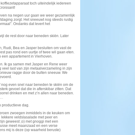
koffiezetapparaat toch uiteindelijk iedereen
roissant!
 even na negen uur gaan we weer gezamenlijk
itdaging zorgt. Het sneeuwt nog steeds rustig
ormaal”. Ondanks dat levert het
wijl de rest door naar beneden skiën. Later
, Rudi, Bea en Jasper besluiten om vast de
est pas rond een uurtje of twee wil gaan eten.
 in een appartement in Vierhoven.
en. Ik ga samen met Jasper en Rene weer
 veel last van zijn metaalverzameling in zijn
 opnieuw ragge door de bulten sneeuw. We
evoerd.
f nog even snel naar beneden te skiën om de
rk gevoel dat die in afterskibar zitten. Dat
rrel drinken en met z’n allen naar beneden.
e…
n productieve dag.
 Jeroen zwoegen inmiddels in de keuken om
n lekkere veldslasalade met peer en
zijn geweest ;o) met gnoggi met een
mousse meet maanzaad en een verse
ns mij is deze (op waarheid beruste)