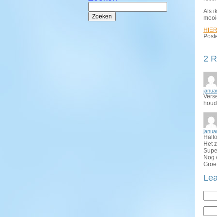
Zoeken
naar:
Als i
mooi
HIE
Poste
2 R
janua
Verse
houde
janua
Hallo
Het z
Super
Nog e
Groe
Lea