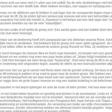
herp acht uur weer met z”n allen aan het ontbijt. Na de vele strubbelingen met het 
voorzien van een straffe bak. Weer lekkere broodjes, een sappie en vandaag een c
tempo om de skikleren aan te trekken is wat lager dan de voorgaande dagen maar
d naar de lift. Op de pistes ligt een serieus pak sneeuw wat voor een behoorlijke u
 waardoor het zicht iets minder is. Daardoor is het tempo wel een stuk lager dan “n
aculaire beelden op van de vele “valpartijtjes”.
nd een uurtje of elf splitst de groep zich. Een aantal gaan vast een bakkie doen ter
t de club weer herenigd.
tempo van de bediening heeft zich aangepast aan ons skitempo waarop Rene, Karin
lijke mens te versterken. Dat betekent dat de groep zich weer splits aangezien de r
jl wij lekker zitten te eten ontmoet de andere groep Russell en Rika. Zij verblijven
e lunch brengen de mannen Bea en Karin naar beneden, zij houden het voor gezi
boven en we zoeken nog even een paar leuke pistes uit. Jasper krijgt inmiddels erg
l. Ook hem brengen we weer terug naar “basecamp”. Snel weer terug de lift in en
n onderweg veel ongevallen tegen, waarbij de skiërs op een brancard worden afg
wart voor vier uur ga ik samen met Rene weer met de gondel omhoog. De keus is o
te lift omhoog te pakken of op zoek te gaan naar de andere groep. We hebben een ste
el wordt bewaarheid als we daar kwart over vier aankomen. Samen nog even een bo
er ragge door de grote hopen sneeuw en nog een laatste buiteling in de tiefschne
ispullen in het depot opbergen en snel de route uit laten printen. Het was weer ee
s in het chalet lekker douchen en gezellig wat drinken in de woonkamer. Linde en
een fantastische maaltijd voor ons te bereiden. Vanavond eten we als voorafje ee
schimmelkaas. Het hoofdgerecht is een Pangasius filet, maar het kan ook Tilapia 
ikadressing en komkommersalade. Als verassing een toetje van witte chocolade
bozensaus. Zonder uitzondering hebben we allemaal (weer) heerlijk gegeten. Volge
nsie weer voldoende om morgen te kunnen ontbijten…