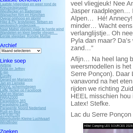
veel vliegjeuk! Nee A
Laatste (vlieg)dag en weer rond de
Kreuzeckgruppe!
Jasper raadplegen… 
Wiesflecker en Badensee
Waisacher Alm en Hünchen
Alpen… Hé! Annecy! D
Overal omhoog en storm!
Hike & Fly, testvliegen, fietsen en
minder… Wacht eens 
geologisch onderzoek…
Naar Matrei vliegen maar te harde wind
verlanglijstje.. Oh n
Wandelen en klein beetje vliegen…
Eerste vliegdag: Rondje Mülltal
Pyla dan maar? Da’s w
Archief
zand…”
Archief
Afijn… Na heel lang b
Linke soep
weersmodellen is het 
Airtime
Anita en Jeffrey
Serre Ponçon). Daar L
E-lijn
Eurofly
Gerard en Marianne
vanavond na het eten
Jan en Lieneke
KNVvL schermvliegen
rijden we richting Zui
Laffe Teckel op Facebook
Olaf en Marian
HEEL misschien hou i
PARA2000
Paragliding 365
Latex! Stefke.
Paragliding Earth
Parapente Noord Nederland
Rudi en Bea
Lac du Serre Ponçon 
STUURLIJN
Weerbulletin Kleine Luchtvaart
Windfinder
Zoeken