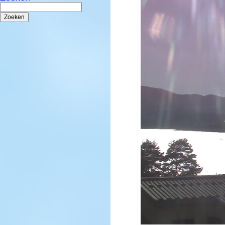
Zoeken
naar: