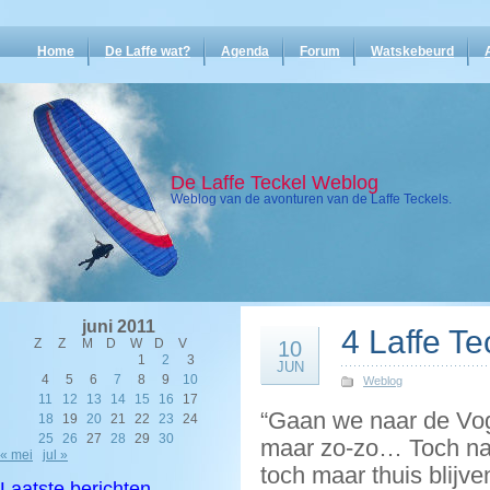
Home
De Laffe wat?
Agenda
Forum
Watskebeurd
De Laffe Teckel Weblog
Weblog van de avonturen van de Laffe Teckels.
juni 2011
4 Laffe Te
Z
Z
M
D
W
D
V
10
1
2
3
JUN
4
5
6
7
8
9
10
Weblog
11
12
13
14
15
16
17
“Gaan we naar de Vo
18
19
20
21
22
23
24
25
26
27
28
29
30
maar zo-zo… Toch naa
« mei
jul »
toch maar thuis blijv
Laatste berichten