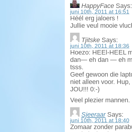
HappyFace
Says:
juni 10th, 2011 at 16:51
Héél erg jaloers !
Jullie veul mooie vlu
Tjitske
Says:
juni 10th, 2011 at 18:36
Hoezo: HEEl-HEEL mis
dan— eh dan — eh moc
tsss.
Geef gewoon die lapto
niet alleen voor. Hup,
JOU!!! 0:-)
Veel plezier mannen.
Sjeeraar
Says:
juni 10th, 2011 at 18:40
Zomaar zonder parab