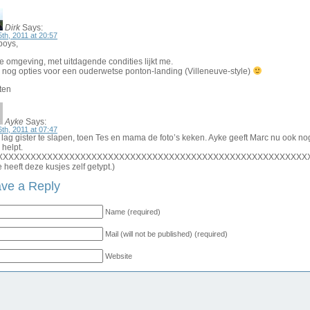
Dirk
Says:
5th, 2011 at 20:57
boys,
 omgeving, met uitdagende condities lijkt me.
e nog opties voor een ouderwetse ponton-landing (Villeneuve-style)
ten
Ayke
Says:
6th, 2011 at 07:47
lag gister te slapen, toen Tes en mama de foto’s keken. Ayke geeft Marc nu ook nog 
helpt.
XXXXXXXXXXXXXXXXXXXXXXXXXXXXXXXXXXXXXXXXXXXXXXXXXXXXXXXX
 heeft deze kusjes zelf getypt.)
ve a Reply
Name (required)
Mail (will not be published) (required)
Website