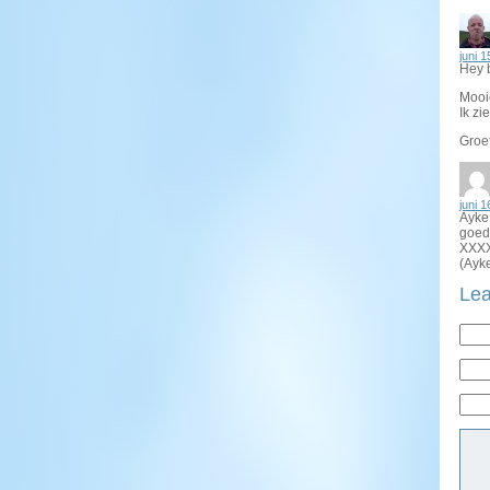
juni 1
Hey 
Mooie
Ik zi
Groe
juni 1
Ayke 
goed 
XXX
(Ayke
Lea