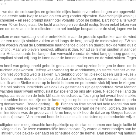
mee.
t we dus de croissantjes en gekookte eitjes hadden verorberd togen we opgewekt n
n de eerste auto kwijt te raken op een weg zonder zijstraten. Waarschijnlijk was hi
schoeisel – en reed prompt naar hotel Volantis (voor de koffie). Bart stond al te wa
veer 70 cm hoog staat. De lucht was leeg en verdacht rustig. Geen enkel teken v
n om onze auto’s te mollesteren op het bonkige bospad naar de start, togen we toc
lken waren vandaag sneller ontwikkeld, maar de grootste spelbreker was de wind. 
 er een redelijk strakke zuiden wind langs de berg, terwijl de meteowind op ZW s
re wolken vanaf de Dormillouse naar ons toe glijden en daarbij trok de wind dus o
richting. Maar we bleven hoopvol, althans ik dan. Ik had zelfs mijn spullen al aang
terp. Helaas duurde het langer dan verwacht voordat de wind lang genoeg goed tege
mpiloot stond vrij lang te turen naar de bomen onder ons en de windzakken. Tegen 
n heeft van gelegenheid gebruikt gemaakt om wat opzetoefeningen te doen, om het z
 vruchten afgeworpen. Jeffrey was vandaag de winddummy, en startte met het volst
om niet voortijdig weg te zakken. En gelukkig voor mij, bleek dat een juiste keuze. Al
n beeld nemen door de filmploeg die daar al enkele dagen opnames aan het maken i
dak. Ik wilde Stefke close-up in beeld hebben en probeerde vlak bij hem te vlieg
lfde bel pakken. Inmiddels was ook Lex gestart aan zijn gesponderde Nova Mentor 
 wachten maar kwam enthousiast kwispelend op ons afvliegen. Niet zo heel lang d
rgtop aanzetten en de hele klif zat in de schaduw. Toch ging het overal heel makke
t misschien beter zou zijn om te landen, juist op het moment dat Marc door de port
erg donker werd. Roedelgedrag…
Binnen no time stond het hele roedel dan ook
ie landde voor de zekerheid (!) op het veldje onderaan de helling. Jorden, die no
n. Inmiddels was de groep van Inferno terug en ik hoorde dat ze op Gorges hadden 
t dus. (hoewel: Van iemand hoorde ik dat niet alle cursisten op de bedoelde wijze
ttigden ons meegebrachte lunchpakketje op de start en namen een kopje koffie bij
vliegen dus. De twee commerciële tandems van Fly waren al weer rondjes aan het t
Thriller uit de pakzak gehaald en scheurde door de hemel. Dan konden wij natuurlijk