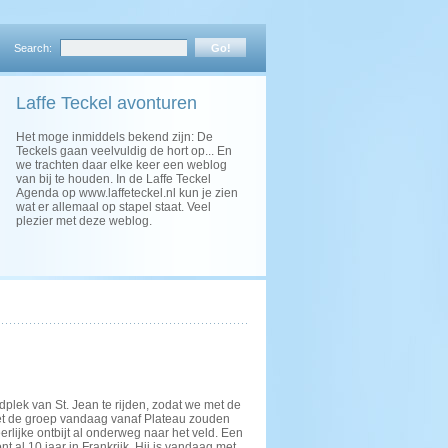
Search:
Laffe Teckel avonturen
Het moge inmiddels bekend zijn: De
Teckels gaan veelvuldig de hort op... En
we trachten daar elke keer een weblog
van bij te houden. In de Laffe Teckel
Agenda op www.laffeteckel.nl kun je zien
wat er allemaal op stapel staat. Veel
plezier met deze weblog.
plek van St. Jean te rijden, zodat we met de
et de groep vandaag vanaf Plateau zouden
rlijke ontbijt al onderweg naar het veld. Een
 al 10 jaar in Frankrijk. Hij is vandaag met