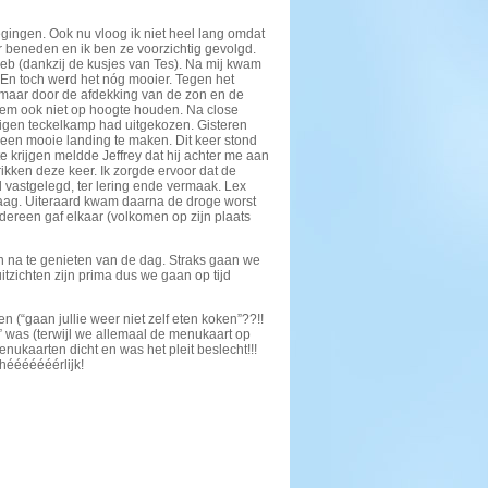
egingen. Ook nu vloog ik niet heel lang omdat
beneden en ik ben ze voorzichtig gevolgd.
 heb (dankzij de kusjes van Tes). Na mij kwam
. En toch werd het nóg mooier. Tegen het
 maar door de afdekking van de zon en de
 hem ook niet op hoogte houden. Na close
 eigen teckelkamp had uitgekozen. Gisteren
n een mooie landing te maken. Dit keer stond
te krijgen meldde Jeffrey dat hij achter me aan
ikken deze keer. Ik zorgde ervoor dat de
 vastgelegd, ter lering ende vermaak. Lex
ag. Uiteraard kwam daarna de droge worst
dereen gaf elkaar (volkomen op zijn plaats
n na te genieten van de dag. Straks gaan we
zichten zijn prima dus we gaan op tijd
n (“gaan jullie weer niet zelf eten koken”??!!
” was (terwijl we allemaal de menukaart op
ukaarten dicht en was het pleit beslecht!!!
hééééééérlijk!