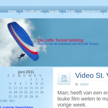
Home
De Laffe wat?
Agenda
Forum
Watskebeurd
De Laffe Teckel Weblog
Weblog van de avonturen van de Laffe Teckels.
juni 2011
Video St. 
Z
Z
M
D
W
D
V
25
1
2
3
JUN
4
5
6
7
8
9
10
Weblog
11
12
13
14
15
16
17
Marc heeft van een en
18
19
20
21
22
23
24
25
26
27
28
29
30
leuke film weten te m
« mei
jul »
vorige week.
Laatste berichten