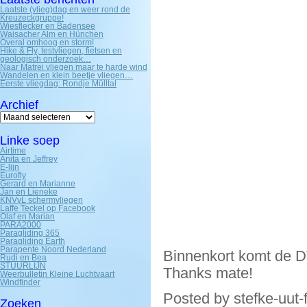
Laatste (vlieg)dag en weer rond de
Kreuzeckgruppe!
Wiesflecker en Badensee
Waisacher Alm en Hünchen
Overal omhoog en storm!
Hike & Fly, testvliegen, fietsen en
geologisch onderzoek…
Naar Matrei vliegen maar te harde wind
Wandelen en klein beetje vliegen…
Eerste vliegdag: Rondje Mülltal
Archief
Archief
Linke soep
Airtime
Anita en Jeffrey
E-lijn
Eurofly
Gerard en Marianne
Jan en Lieneke
KNVvL schermvliegen
Laffe Teckel op Facebook
Olaf en Marian
PARA2000
Paragliding 365
Paragliding Earth
Parapente Noord Nederland
Binnenkort komt de D
Rudi en Bea
STUURLIJN
Thanks mate!
Weerbulletin Kleine Luchtvaart
Windfinder
Posted by stefke-uut-
Zoeken