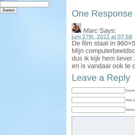
Zoeken
naar:
One Response to
Marc
Says:
juni 27th, 2011 at 07:58
De film staat in 960×
Mijn computerbeeldsch
dus ik kijk hem liever
en is vandaar ook te
Leave a Reply
Name 
Mail (
Websi