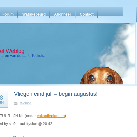
Forum
Watskebeurd
Abonneer
Contact
kel Weblog
uren van de Laffe Teckels.
Vliegen eind juli – begin augustus!
8
UN
Weblog
STUURLIJN.NL (onder
Vakantieplannen
)
d by stefke-uut-fryslan @ 20:42