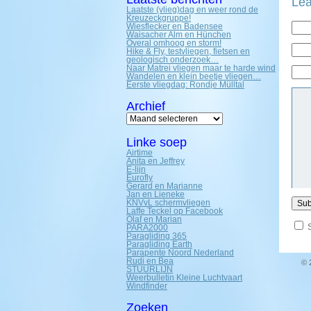
Lea
Laatste (vlieg)dag en weer rond de
Kreuzeckgruppe!
Wiesflecker en Badensee
Waisacher Alm en Hünchen
Overal omhoog en storm!
Hike & Fly, testvliegen, fietsen en
geologisch onderzoek…
Naar Matrei vliegen maar te harde wind
Wandelen en klein beetje vliegen…
Eerste vliegdag: Rondje Mülltal
Archief
Archief
Linke soep
Airtime
Anita en Jeffrey
E-lijn
Eurofly
Gerard en Marianne
Jan en Lieneke
KNVvL schermvliegen
Laffe Teckel op Facebook
Olaf en Marian
PARA2000
Paragliding 365
Paragliding Earth
Parapente Noord Nederland
Rudi en Bea
© 
STUURLIJN
Weerbulletin Kleine Luchtvaart
Windfinder
Zoeken