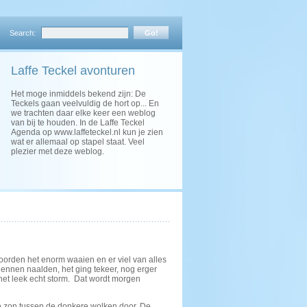
Search:
Laffe Teckel avonturen
Het moge inmiddels bekend zijn: De
Teckels gaan veelvuldig de hort op... En
we trachten daar elke keer een weblog
van bij te houden. In de Laffe Teckel
Agenda op www.laffeteckel.nl kun je zien
wat er allemaal op stapel staat. Veel
plezier met deze weblog.
rden het enorm waaien en er viel van alles
ennen naalden, het ging tekeer, nog erger
 het leek echt storm. Dat wordt morgen
 zon tussen de donkere wolken door. De