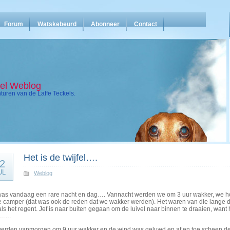
Forum
Watskebeurd
Abonneer
Contact
kel Weblog
uren van de Laffe Teckels.
Het is de twijfel….
2
UL
Weblog
was vandaag een rare nacht en dag…. Vannacht werden we om 3 uur wakker, we hoo
e camper (dat was ook de reden dat we wakker werden). Het waren van die lange d
ls het regent. Jef is naar buiten gegaan om de luivel naar binnen te draaien, want
ts……
erden vanmorgen om 9 uur wakker en de wind was geluwd en af en toe scheen de