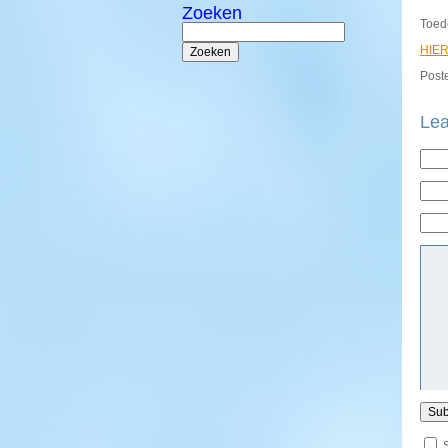
Zoeken
Toed
Zoeken
naar:
HIE
Poste
Lea