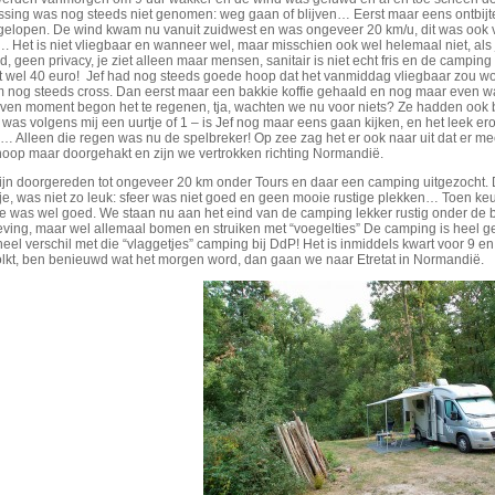
ssing was nog steeds niet genomen: weg gaan of blijven… Eerst maar eens ontbijten
 gelopen. De wind kwam nu vanuit zuidwest en was ongeveer 20 km/u, dit was ook 
 Het is niet vliegbaar en wanneer wel, maar misschien ook wel helemaal niet, als
, geen privacy, je ziet alleen maar mensen, sanitair is niet echt fris en de camping
t wel 40 euro! Jef had nog steeds goede hoop dat het vanmiddag vliegbaar zou wo
 nog steeds cross. Dan eerst maar een bakkie koffie gehaald en nog maar even w
ven moment begon het te regenen, tja, wachten we nu voor niets? Ze hadden oo
 was volgens mij een uurtje of 1 – is Jef nog maar eens gaan kijken, en het leek e
… Alleen die regen was nu de spelbreker! Op zee zag het er ook naar uit dat er
noop maar doorgehakt en zijn we vertrokken richting Normandië.
ijn doorgereden tot ongeveer 20 km onder Tours en daar een camping uitgezocht. 
je, was niet zo leuk: sfeer was niet goed en geen mooie rustige plekken… Toen ke
ie was wel goed. We staan nu aan het eind van de camping lekker rustig onder de
ving, maar wel allemaal bomen en struiken met “voegelties” De camping is heel g
eel verschil met die “vlaggetjes” camping bij DdP! Het is inmiddels kwart voor 9 en 
lkt, ben benieuwd wat het morgen word, dan gaan we naar Etretat in Normandië.