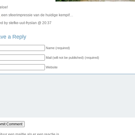
eloe!
R
een sfeerimpressie van de huidige kempif…
d by stefke-uut-fryslan @ 20:37
ve a Reply
Name (required)
Mail (will not be published) (required)
Website
Stuur een mailtje als er een reactie is