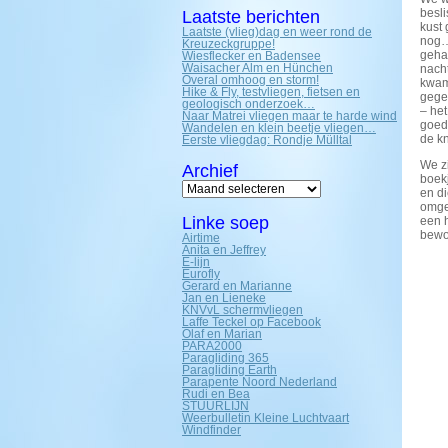
besli
Laatste berichten
kust
Laatste (vlieg)dag en weer rond de
nog….
Kreuzeckgruppe!
gehad
Wiesflecker en Badensee
Waisacher Alm en Hünchen
nach
Overal omhoog en storm!
kwam
Hike & Fly, testvliegen, fietsen en
gege
geologisch onderzoek…
– het
Naar Matrei vliegen maar te harde wind
goed
Wandelen en klein beetje vliegen…
de k
Eerste vliegdag: Rondje Mülltal
We z
Archief
boek
Archief
en d
omge
Linke soep
een h
bewo
Airtime
Anita en Jeffrey
E-lijn
Eurofly
Gerard en Marianne
Jan en Lieneke
KNVvL schermvliegen
Laffe Teckel op Facebook
Olaf en Marian
PARA2000
Paragliding 365
Paragliding Earth
Parapente Noord Nederland
Rudi en Bea
STUURLIJN
Weerbulletin Kleine Luchtvaart
Windfinder