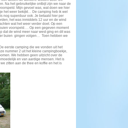
. Na het gebruikelijke ontbijt zijn we naar de
voorspeld. Mijn gevoel was, wat doen we hier
 je het weer bekijkt… De camping heb ik wel
 is nog superduur ook. Je betaald hier per
rden, het was inmiddels 12 uur en de wind
achten wat het weer verder doet. Op een
k buien voorspeld…. Op een gegeven moment
rop dat de wind meer naar west ging en dit was
 meer buien gingen volgen… Toen hebben we
De eerste camping die we vonden uit het
uze nummer 2 uit het kleine campingboekje,
 bomen. We hebben geen uitzicht over de
emoedelijk en van aardige mensen. Het is
we zitten aan de thee en koffie en het is