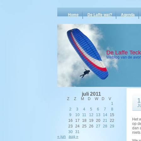
Home
De Laffe wat?
Agenda
De Laffe Tec
Weblog van de avont
juli 2011
Z
Z
M
D
W
D
V
1
1
J
2
3
4
5
6
7
8
9
10
11
12
13
14
15
Het 
16
17
18
19
20
21
22
op d
23
24
25
26
27
28
29
dan a
30
31
nie
« jun
aug »
We w