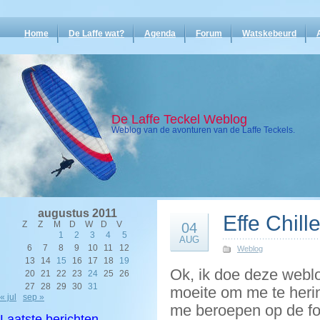
Home
De Laffe wat?
Agenda
Forum
Watskebeurd
De Laffe Teckel Weblog
Weblog van de avonturen van de Laffe Teckels.
augustus 2011
Effe Chil
Z
Z
M
D
W
D
V
04
1
2
3
4
5
AUG
6
7
8
9
10
11
12
Weblog
13
14
15
16
17
18
19
Ok, ik doe deze weblog
20
21
22
23
24
25
26
27
28
29
30
31
moeite om me te heri
« jul
sep »
me beroepen op de fot
Laatste berichten