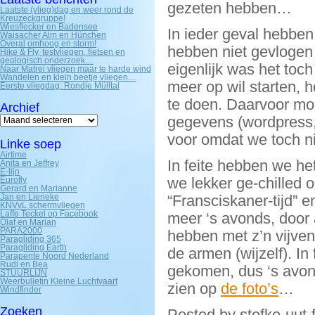
gezeten hebben…
Laatste (vlieg)dag en weer rond de
Kreuzeckgruppe!
Wiesflecker en Badensee
In ieder geval hebben
Waisacher Alm en Hünchen
Overal omhoog en storm!
hebben niet gevlogen
Hike & Fly, testvliegen, fietsen en
geologisch onderzoek…
eigenlijk was het toc
Naar Matrei vliegen maar te harde wind
Wandelen en klein beetje vliegen…
meer op wil starten, 
Eerste vliegdag: Rondje Mülltal
te doen. Daarvoor moes
Archief
Archief
gegevens (wordpress, 
voor omdat we toch ni
Linke soep
Airtime
In feite hebben we he
Anita en Jeffrey
E-lijn
we lekker ge-chilled 
Eurofly
Gerard en Marianne
Jan en Lieneke
“Fransciskaner-tijd” 
KNVvL schermvliegen
Laffe Teckel op Facebook
meer ‘s avonds, door 
Olaf en Marian
PARA2000
hebben met z’n vijven
Paragliding 365
Paragliding Earth
de armen (wijzelf). In
Parapente Noord Nederland
Rudi en Bea
gekomen, dus ‘s avond
STUURLIJN
Weerbulletin Kleine Luchtvaart
zien op
de foto’s
…
Windfinder
Zoeken
Posted by stefke-uut-