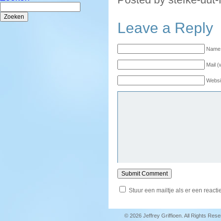
Zoeken
naar:
Leave a Reply
Name 
Mail (
Websi
Stuur een mailtje als er een reactie
© 2026 Jeffrey Griffioen. All Rights Res