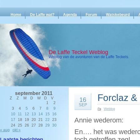
Home
De Laffe wat?
Agenda
Forum
Watskebeurd
De Laffe Teckel Weblog
Weblog van de avonturen van de Laffe Teckels.
september 2011
Forclaz &
Z
Z
M
D
W
D
V
16
1
2
SEP
3
4
5
6
7
8
9
Weblog
10
11
12
13
14
15
16
Annie wederom:
17
18
19
20
21
22
23
24
25
26
27
28
29
30
« aug
okt »
En…. het was wederom
toch getroffen zeg!
Laatste berichten