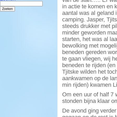
Zoeken
in actie te komen en 
naar:
aantal was al geland 
camping. Jasper, Tjit
steeds drukker met p
minder geworden maar 
starten, het was al l
bewolking met mogeli
beneden gereden word
te gaan vliegen, wij 
beneden te rijden (en
Tjitske wilden het to
aankwamen op de land
min rijden) kwamen Li
Om een uur of half 7
stonden bijna klaar o
De avond ging verder 