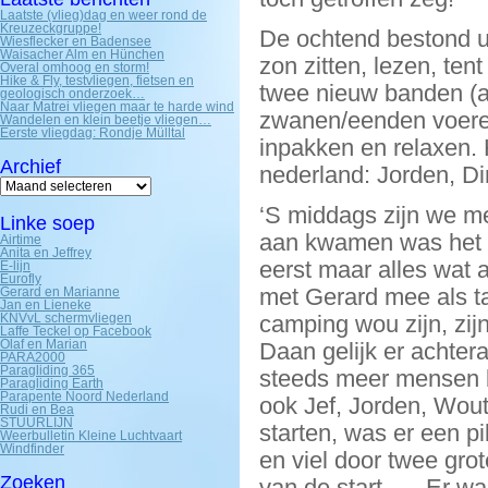
Laatste (vlieg)dag en weer rond de
Kreuzeckgruppe!
De ochtend bestond ui
Wiesflecker en Badensee
Waisacher Alm en Hünchen
zon zitten, lezen, te
Overal omhoog en storm!
Hike & Fly, testvliegen, fietsen en
twee nieuw banden (au
geologisch onderzoek…
Naar Matrei vliegen maar te harde wind
zwanen/eenden voeren
Wandelen en klein beetje vliegen…
Eerste vliegdag: Rondje Mülltal
inpakken en relaxen. 
Archief
nederland: Jorden, 
Archief
‘S middags zijn we me
Linke soep
aan kwamen was het b
Airtime
Anita en Jeffrey
eerst maar alles wat 
E-lijn
Eurofly
met Gerard mee als t
Gerard en Marianne
Jan en Lieneke
KNVvL schermvliegen
camping wou zijn, zij
Laffe Teckel op Facebook
Olaf en Marian
Daan gelijk er achter
PARA2000
Paragliding 365
steeds meer mensen 
Paragliding Earth
Parapente Noord Nederland
ook Jef, Jorden, Wout
Rudi en Bea
STUURLIJN
starten, was er een pi
Weerbulletin Kleine Luchtvaart
Windfinder
en viel door twee gro
Zoeken
van de start….. Er wa