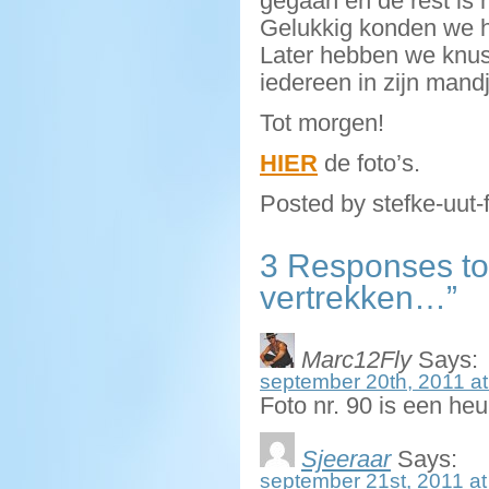
gegaan en de rest is 
Gelukkig konden we he
Later hebben we knus 
iedereen in zijn mandj
Tot morgen!
HIER
de foto’s.
Posted by stefke-uut-
3 Responses to 
vertrekken…”
Marc12Fly
Says:
september 20th, 2011 at
Foto nr. 90 is een he
Sjeeraar
Says:
september 21st, 2011 at