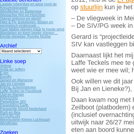
Laatste (vlieg)dag en weer rond de
op
stuurlijn
kun je het
Kreuzeckgruppe!
Wiesflecker en Badensee
Waisacher Alm en Hünchen
– De vliegweek in Mei 
Overal omhoog en storm!
Hike & Fly, testvliegen, fietsen en
– De SIV/PG week in 
geologisch onderzoek…
Naar Matrei vliegen maar te harde wind
Wandelen en klein beetje vliegen…
Gerard is “projectlei
Eerste vliegdag: Rondje Mülltal
SIV kan vastleggen bi
Archief
Archief
Daarnaast lijkt het mi
Linke soep
Laffe Teckels mee te
Airtime
weet wie er mee wil;
Anita en Jeffrey
E-lijn
Eurofly
Ook willen we dit ja
Gerard en Marianne
Jan en Lieneke
Bij Jan en Lieneke?)
KNVvL schermvliegen
Laffe Teckel op Facebook
Olaf en Marian
PARA2000
Daan kwam nog met he
Paragliding 365
Paragliding Earth
Zeilboot (platbodem) 
Parapente Noord Nederland
Rudi en Bea
(inclusief overnachti
STUURLIJN
Weerbulletin Kleine Luchtvaart
uitwijk naar 26/27 me
Windfinder
eten aan boord kunnen
Zoeken