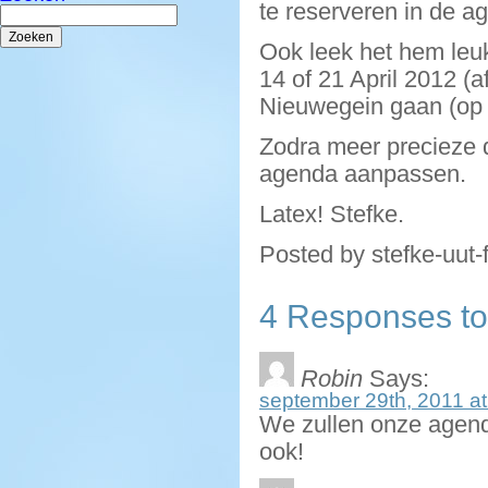
te reserveren in de a
Zoeken
naar:
Ook leek het hem leu
14 of 21 April 2012 (
Nieuwegein gaan (op d
Zodra meer precieze 
agenda aanpassen.
Latex! Stefke.
Posted by stefke-uut-
4 Responses to
Robin
Says:
september 29th, 2011 at
We zullen onze agenda
ook!