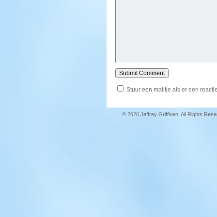
Stuur een mailtje als er een reactie
© 2026 Jeffrey Griffioen. All Rights Res