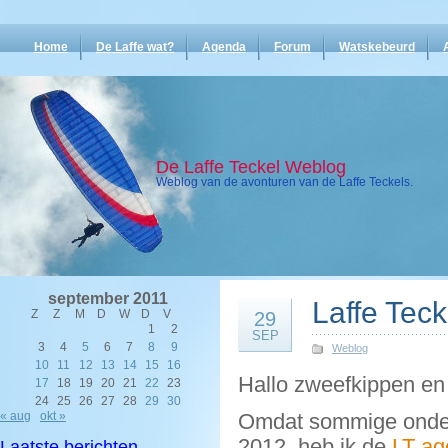
Home
De Laffe wat?
Agenda
Forum
Watskebeurd
De Laffe Teckel Weblog
Weblog van de avonturen van de Laffe Teckels.
september 2011
Laffe Tec
Z
Z
M
D
W
D
V
29
1
2
SEP
3
4
5
6
7
8
9
Weblog
10
11
12
13
14
15
16
Hallo zweefkippen en 
17
18
19
20
21
22
23
24
25
26
27
28
29
30
« aug
okt »
Omdat sommige onder 
2012, heb ik de
LT a
Laatste berichten