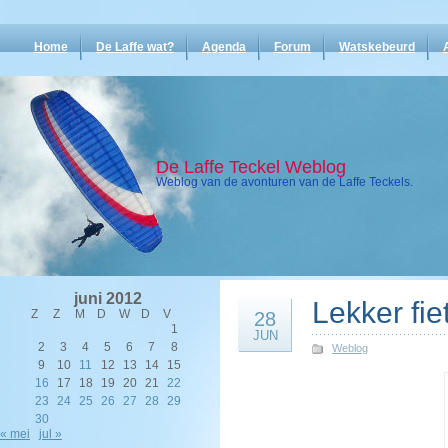
Home
De Laffe wat?
Agenda
Forum
Watskebeurd
De Laffe Teckel Weblog
Weblog van de avonturen van de Laffe Teckels.
juni 2012
Lekker fi
Z
Z
M
D
W
D
V
28
1
JUN
2
3
4
5
6
7
8
Weblog
9
10
11
12
13
14
15
16
17
18
19
20
21
22
23
24
25
26
27
28
29
30
« mei
jul »