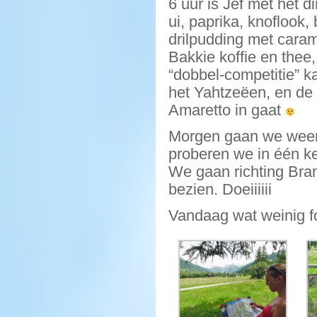
6 uur is Jef met het 
ui, paprika, knoflook
drilpudding met caram
Bakkie koffie en thee
“dobbel-competitie” k
het Yahtzeëen, en de 
Amaretto in gaat
Morgen gaan we weer 
proberen we in één ke
We gaan richting Bra
bezien. Doeiiiiii
Vandaag wat weinig f