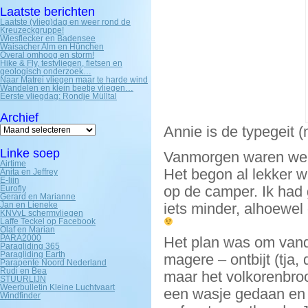
Laatste berichten
Laatste (vlieg)dag en weer rond de
Kreuzeckgruppe!
Wiesflecker en Badensee
Waisacher Alm en Hünchen
Overal omhoog en storm!
Hike & Fly, testvliegen, fietsen en
geologisch onderzoek…
Naar Matrei vliegen maar te harde wind
Wandelen en klein beetje vliegen…
Eerste vliegdag: Rondje Mülltal
Archief
Archief
Annie is de typegeit 
Linke soep
Vanmorgen waren we v
Airtime
Het begon al lekker 
Anita en Jeffrey
E-lijn
op de camper. Ik had 
Eurofly
Gerard en Marianne
Jan en Lieneke
iets minder, alhoewe
KNVvL schermvliegen
Laffe Teckel op Facebook
Olaf en Marian
PARA2000
Het plan was om vanda
Paragliding 365
Paragliding Earth
magere – ontbijt (tja
Parapente Noord Nederland
Rudi en Bea
maar het volkorenbro
STUURLIJN
Weerbulletin Kleine Luchtvaart
een wasje gedaan en 
Windfinder