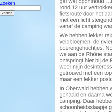
gaf wat oponthoud…Je
Zoeken
rond 12 uur vertrokke
Zoeken
naar:
fietsroute door het d
met een licht steigend
vanaf de camping was
We hebben lekker rela
veldbloemen, de rivie
boerengehuchtjes. No
we aan de Rhône staan
ontspringt hier bij de
weer mijn desinteresse
getrouwd met een topog
maar een lekker postd
In Oberwald hebben 
gehaald en daarna wee
camping. Daar hebben
schoonheidsslaapje ge