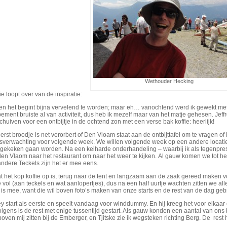
Wethouder Hecking
e loopt over van de inspiratie:
n het begint bijna vervelend te worden; maar eh… vanochtend werd ik gewekt met e
ment bruiste al van activiteit, dus heb ik mezelf maar van het matje gehesen. Jeff
huiven voor een ontbijtje in de ochtend zon met een verse bak koffie: heerlijk!
erst broodje is net verorbert of Den Vloam staat aan de ontbijttafel om te vragen of
sverwachting voor volgende week. We willen volgende week op een andere locatie 
gekeken gaan worden. Na een keiharde onderhandeling – waarbij ik als tegenpresta
den Vlaom naar het restaurant om naar het weer te kijken. Al gauw komen we tot h
andere Teckels zijn het er mee eens.
t het kop koffie op is, terug naar de tent en langzaam aan de zaak gereed maken
 vol (aan teckels en wat aanlopertjes), dus na een half uurtje wachten zitten we a
is mee, want die wil boven foto’s maken van onze starts en de rest van de dag ge
ey start als eerste en speelt vandaag voor winddummy. En hij kreeg het voor elkaar
lgens is de rest met enige tussentijd gestart. Als gauw konden een aantal van ons 
oven mij zitten bij de Emberger, en Tjitske zie ik wegsteken richting Berg. De rest 