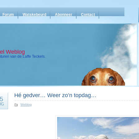
Forum
Watskebeurd
Abonneer
Contact
kel Weblog
uren van de Laffe Teckels.
Hé gedver… Weer zo’n topdag…
5
UG
Weblog