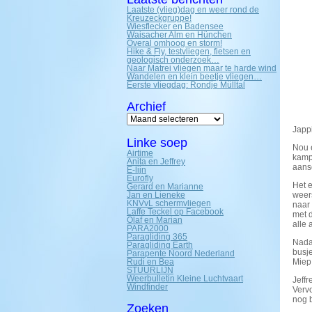
Laatste (vlieg)dag en weer rond de
Kreuzeckgruppe!
Wiesflecker en Badensee
Waisacher Alm en Hünchen
Overal omhoog en storm!
Hike & Fly, testvliegen, fietsen en
geologisch onderzoek…
Naar Matrei vliegen maar te harde wind
Wandelen en klein beetje vliegen…
Eerste vliegdag: Rondje Mülltal
Archief
Archief
Jappi
Linke soep
Nou e
Airtime
kampe
Anita en Jeffrey
aansc
E-lijn
Eurofly
Het e
Gerard en Marianne
Jan en Lieneke
weer
KNVvL schermvliegen
naar 
Laffe Teckel op Facebook
met 
Olaf en Marian
alle 
PARA2000
Paragliding 365
Nada
Paragliding Earth
busje
Parapente Noord Nederland
Rudi en Bea
Miep 
STUURLIJN
Weerbulletin Kleine Luchtvaart
Jeffr
Windfinder
Vervo
nog b
Zoeken