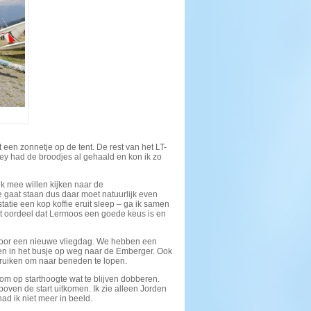
en zonnetje op de tent. De rest van het LT-
rey had de broodjes al gehaald en kon ik zo
 ik mee willen kijken naar de
gaat staan dus daar moet natuurlijk even
tie een kop koffie eruit sleep – ga ik samen
et oordeel dat Lermoos een goede keus is en
 voor een nieuwe vliegdag. We hebben een
llen in het busje op weg naar de Emberger. Ook
bruiken om naar beneden te lopen.
 om op starthoogte wat te blijven dobberen.
boven de start uitkomen. Ik zie alleen Jorden
had ik niet meer in beeld.