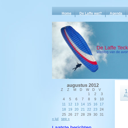
Home
De Laffe wat?
Agenda
De Laffe Tec
Weblog van de avont
augustus 2012
Z
Z
M
D
W
D
V
1
1
2
3
A
4
5
6
7
8
9
10
11
12
13
14
15
16
17
18
19
20
21
22
23
24
25
26
27
28
29
30
31
« jul
sep »
Laatste berichten