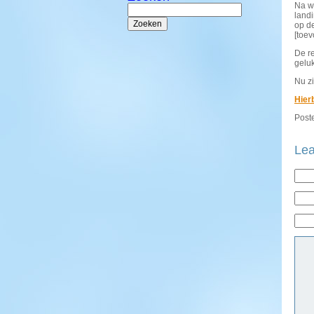
Na wa
Zoeken
naar:
land
op de
[toev
De r
gelu
Nu zi
Hierb
Poste
Lea