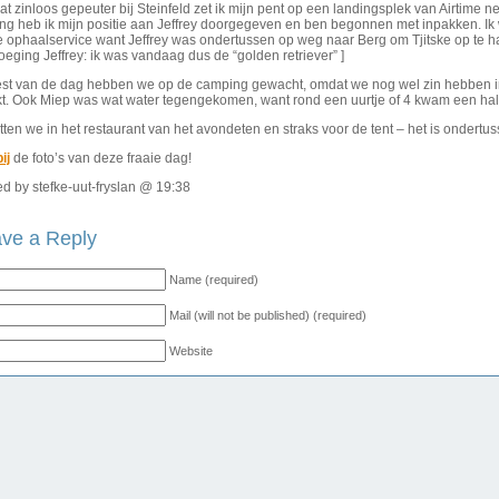
t zinloos gepeuter bij Steinfeld zet ik mijn pent op een landingsplek van Airtime
ing heb ik mijn positie aan Jeffrey doorgegeven en ben begonnen met inpakken. Ik
 ophaalservice want Jeffrey was ondertussen op weg naar Berg om Tjitske op te ha
oeging Jeffrey: ik was vandaag dus de “golden retriever” ]
est van de dag hebben we op de camping gewacht, omdat we nog wel zin hebben in 
kt. Ook Miep was wat water tegengekomen, want rond een uurtje of 4 kwam een ha
tten we in het restaurant van het avondeten en straks voor de tent – het is ondert
ij
de foto’s van deze fraaie dag!
d by stefke-uut-fryslan @ 19:38
ve a Reply
Name (required)
Mail (will not be published) (required)
Website