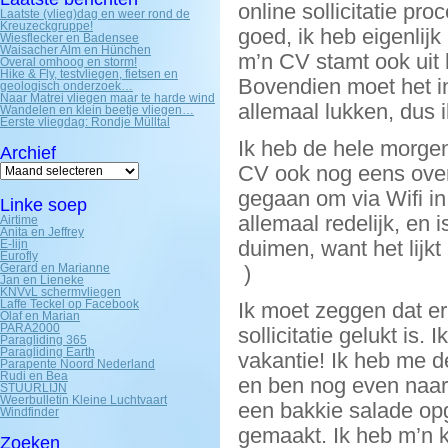
online sollicitatie pr
Laatste (vlieg)dag en weer rond de
Kreuzeckgruppe!
goed, ik heb eigenlijk
Wiesflecker en Badensee
Waisacher Alm en Hünchen
m’n CV stamt ook uit
Overal omhoog en storm!
Hike & Fly, testvliegen, fietsen en
Bovendien moet het i
geologisch onderzoek…
Naar Matrei vliegen maar te harde wind
allemaal lukken, dus 
Wandelen en klein beetje vliegen…
Eerste vliegdag: Rondje Mülltal
Ik heb de hele morge
Archief
Archief
CV ook nog eens over 
gegaan om via Wifi in
Linke soep
allemaal redelijk, en 
Airtime
Anita en Jeffrey
duimen, want het lijk
E-lijn
Eurofly
Gerard en Marianne
)
Jan en Lieneke
KNVvL schermvliegen
Laffe Teckel op Facebook
Ik moet zeggen dat er
Olaf en Marian
PARA2000
sollicitatie gelukt i
Paragliding 365
Paragliding Earth
vakantie! Ik heb me d
Parapente Noord Nederland
Rudi en Bea
en ben nog even naar
STUURLIJN
Weerbulletin Kleine Luchtvaart
een bakkie salade opg
Windfinder
gemaakt. Ik heb m’n k
Zoeken