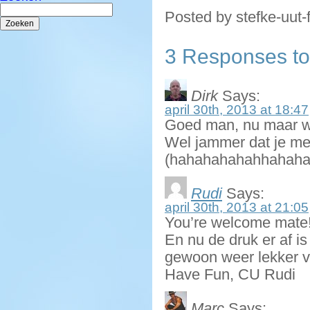
Zoeken
Posted by stefke-uut-
naar:
3 Responses to 
Dirk
Says:
april 30th, 2013 at 18:47
Goed man, nu maar w
Wel jammer dat je met
(hahahahahahhahah
Rudi
Says:
april 30th, 2013 at 21:05
You’re welcome mate
En nu de druk er af is
gewoon weer lekker v
Have Fun, CU Rudi
Marc
Says: