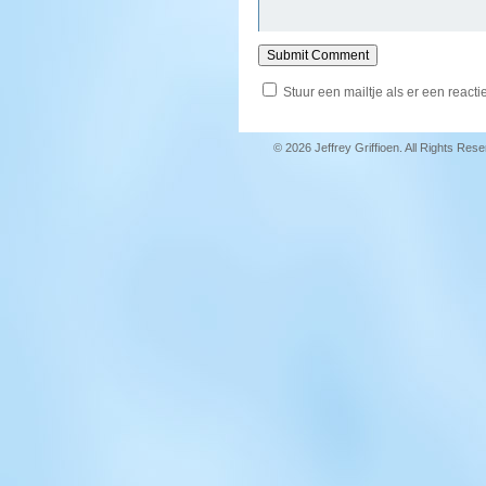
Stuur een mailtje als er een reactie
© 2026 Jeffrey Griffioen. All Rights Res