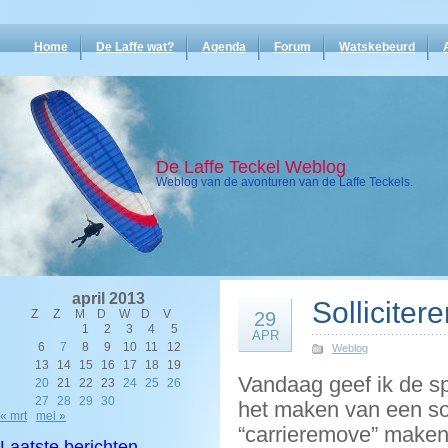
Home
De Laffe wat?
Agenda
Forum
Watskebeurd
De Laffe Teckel Weblog
Weblog van de avonturen van de Laffe Teckels.
april 2013
Sollicite
Z
Z
M
D
W
D
V
29
1
2
3
4
5
APR
6
7
8
9
10
11
12
Weblog
13
14
15
16
17
18
19
Vandaag geef ik de s
20
21
22
23
24
25
26
27
28
29
30
het maken van een sol
« mrt
mei »
“carrieremove” maken :
Laatste berichten