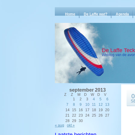
Home
De Laffe wat?
Agenda
De Laffe Tec
Weblog van de avont
september 2013
Z
Z
M
D
W
D
V
0
1
2
3
4
5
6
S
7
8
9
10
11
12
13
14
15
16
17
18
19
20
21
22
23
24
25
26
27
28
29
30
« aug
okt »
Laatste berichten