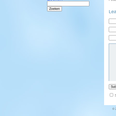
Zoeken
naar:
Lea
© 