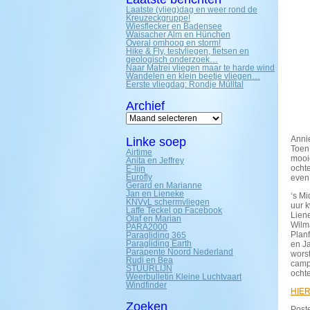
Laatste (vlieg)dag en weer rond de
Kreuzeckgruppe!
Wiesflecker en Badensee
Waisacher Alm en Hünchen
Overal omhoog en storm!
Hike & Fly, testvliegen, fietsen en
geologisch onderzoek…
Naar Matrei vliegen maar te harde wind
Wandelen en klein beetje vliegen…
Eerste vliegdag: Rondje Mülltal
Archief
Archief
Anni
Linke soep
Toen 
Airtime
mooi
Anita en Jeffrey
ochte
E-lijn
Eurofly
even 
Gerard en Marianne
Jan en Lieneke
‘s M
KNVvL schermvliegen
uur 
Laffe Teckel op Facebook
Liene
Olaf en Marian
Wilm
PARA2000
Planf
Paragliding 365
Paragliding Earth
en J
Parapente Noord Nederland
worst
Rudi en Bea
camp
STUURLIJN
ocht
Weerbulletin Kleine Luchtvaart
Windfinder
HIE
Zoeken
Poste