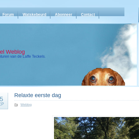
Forum
Watskebeurd
Abonneer
Contact
kel Weblog
uren van de Laffe Teckels.
Relaxte eerste dag
5
EP
Weblog