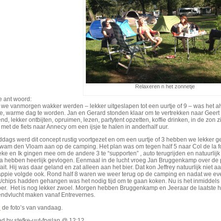
Relaxeren n het zonnetje
e ant woord:
we vanmorgen wakker werden – lekker uitgeslapen tot een uurtje of 9 – was het al
e, warme dag te worden. Jan en Gerard stonden klaar om te vertrekken naar Geert 
nd, lekker ontbijten, opruimen, lezen, partytent opzetten, koffie drinken, in de zon 
met de fiets naar Annecy om een ijsje te halen in anderhalf uur.
iddags werd dit concept rustig voortgezet en om een uurtje of 3 hebben we lekker
kwam den Vloam aan op de camping. Het plan was om tegen half 5 naar Col de la fo
ke en Ik gingen mee om de andere 3 te “supporten” , auto terugrijden en natuurlijk 
a hebben heerlijk gevlogen. Eenmaal in de lucht vroeg Jan Bruggenkamp over de po
ait. Hij was daar geland en zat alleen aan het bier. Dat kon Jeffrey natuurlijk niet a
appie volgde ook. Rond half 8 waren we weer terug op de camping en nadat we even
/chips hadden gehangen was het nodig tijd om te gaan koken. Nu is het inmiddels ha
er. Het is nog lekker zwoel. Morgen hebben Bruggenkamp en Jeeraar de laatste hul
endvlucht maken vanaf Entrevernes.
R
de foto’s van vandaag.
d by stefke-uut-fryslan @ 12:12