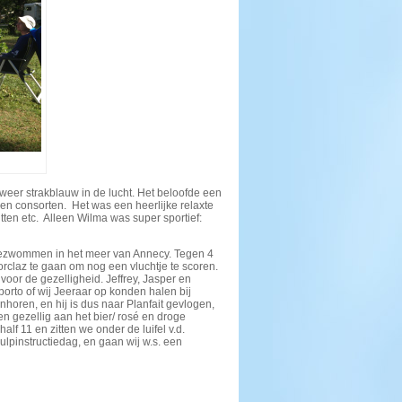
weer strakblauw in de lucht. Het beloofde een
en consorten. Het was een heerlijke relaxte
zitten etc. Alleen Wilma was super sportief:
 gezwommen in het meer van Annecy. Tegen 4
rclaz te gaan om nog een vluchtje te scoren.
voor de gezelligheid. Jeffrey, Jasper en
rto of wij Jeeraar op konden halen bij
anhoren, en hij is dus naar Planfait gevlogen,
 gezellig aan het bier/ rosé en droge
lf 11 en zitten we onder de luifel v.d.
pinstructiedag, en gaan wij w.s. een