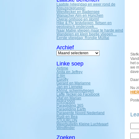
Laatste (vlieg)dag en weer rond de
Kreuzeckgruppe!
Wiesflecker en Badensee
Waisacher Alm en Hünchen
Overal omhoog en storm!
Hike & Fly, testvliegen, fietsen en
geologisch onderzoek…
Naar Matrei vliegen maar te harde wind
Wandelen en klein beetje vliegen…
Eerste vliegdag: Rondje Mülltal
Archief
Archief
Stefk
Vand
Linke soep
het o
we me
Airtime
daver
Anita en Jeffrey
E-lijn
Eurofly
Daar
Gerard en Marianne
Jan en Lieneke
Nu zi
KNVvL schermvliegen
HIE
Laffe Teckel op Facebook
Olaf en Marian
Poste
PARA2000
Paragliding 365
Paragliding Earth
Parapente Noord Nederland
Lea
Rudi en Bea
STUURLIJN
Weerbulletin Kleine Luchtvaart
Windfinder
Zoeken