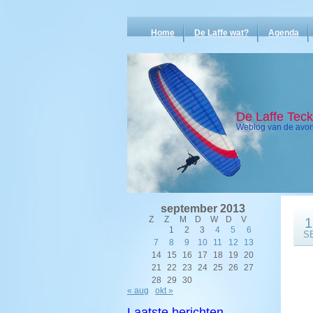
Home
De Laffe wat?
Agenda
De Laffe Tec
Weblog van de avont
september 2013
Z
Z
M
D
W
D
V
1
1
2
3
4
5
6
S
7
8
9
10
11
12
13
14
15
16
17
18
19
20
21
22
23
24
25
26
27
28
29
30
« aug
okt »
Laatste berichten