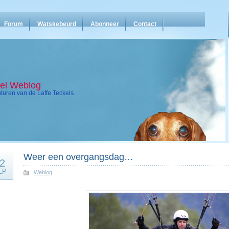
Forum
Watskebeurd
Abonneer
Contact
kel Weblog
uren van de Laffe Teckels.
Weer een overgangsdag…
2
EP
Weblog