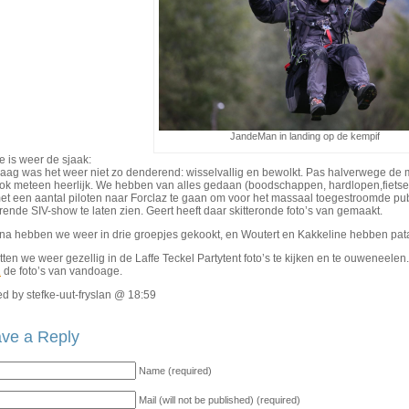
JandeMan in landing op de kempif
e is weer de sjaak:
aag was het weer niet zo denderend: wisselvallig en bewolkt. Pas halverwege de m
ok meteen heerlijk. We hebben van alles gedaan (boodschappen, hardlopen,fietsen, 
t een aantal piloten naar Forclaz te gaan om voor het massaal toegestroomde publ
ende SIV-show te laten zien. Geert heeft daar skitteronde foto’s van gemaakt.
na hebben we weer in drie groepjes gekookt, en Woutert en Kakkeline hebben pat
tten we weer gezellig in de Laffe Teckel Partytent foto’s te kijken en te ouweneelen.
R
de foto’s van vandoage.
d by stefke-uut-fryslan @ 18:59
ve a Reply
Name (required)
Mail (will not be published) (required)