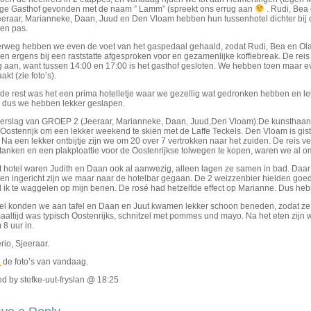
ige Gasthof gevonden met de naam ” Lamm” (spreekt ons errug aan
. Rudi, Bea
eeraar, Marianneke, Daan, Juud en Den Vloam hebben hun tussenhotel dichter bij
en pas.
rweg hebben we even de voet van het gaspedaal gehaald, zodat Rudi, Bea en Olaf
n ergens bij een raststatte afgesproken voor en gezamenlijke koffiebreak. De rei
g aan, want tussen 14:00 en 17:00 is het gasthof gesloten. We hebben toen maar e
kt (zie foto’s).
 de rest was het een prima hotelletje waar we gezellig wat gedronken hebben en l
, dus we hebben lekker geslapen.
verslag van GROEP 2 (Jeeraar, Marianneke, Daan, Juud,Den Vloam):De kunsthaan k
Oostenrijk om een lekker weekend te skiën met de Laffe Teckels. Den Vloam is giste
Na een lekker ontbijtje zijn we om 20 over 7 vertrokken naar het zuiden. De reis v
tanken en een plakploattie voor de Oostenrijkse tolwegen te kopen, waren we al om
et hotel waren Judith en Daan ook al aanwezig, alleen lagen ze samen in bad. Daa
n ingericht zijn we maar naar de hotelbar gegaan. De 2 weizzenbier hielden goed 
d ik te waggelen op mijn benen. De rosé had hetzelfde effect op Marianne. Dus he
el konden we aan tafel en Daan en Juut kwamen lekker schoon beneden, zodat ze fr
altijd was typisch Oostenrijks, schnitzel met pommes und mayo. Na het eten zijn 
 8 uur in.
io, Sjeeraar.
R
de foto’s van vandaag.
d by stefke-uut-fryslan @ 18:25