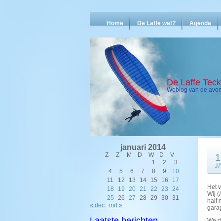
Home
De Laffe wat?
Agenda
De Laffe Tec
Weblog van de avont
januari 2014
Z
Z
M
D
W
D
V
1
1
2
3
J
4
5
6
7
8
9
10
11
12
13
14
15
16
17
Het v
18
19
20
21
22
23
24
Wij (
25
26
27
28
29
30
31
half
« dec
mrt »
garag
Laatste berichten
We d