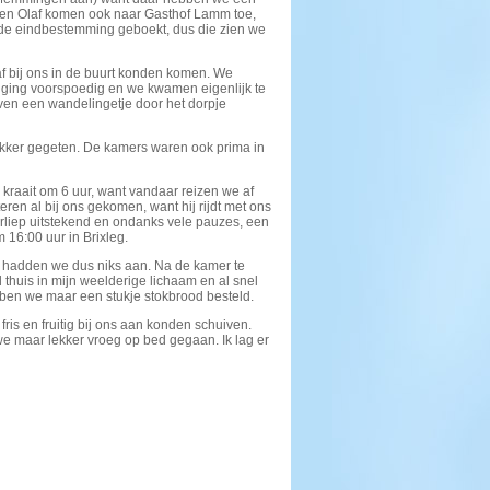
 en Olaf komen ook naar Gasthof Lamm toe,
 de eindbestemming geboekt, dus die zien we
 bij ons in de buurt konden komen. We
s ging voorspoedig en we kwamen eigenlijk te
ven een wandelingetje door het dorpje
ekker gegeten. De kamers waren ook prima in
raait om 6 uur, want vandaar reizen we af
ren al bij ons gekomen, want hij rijdt met ons
erliep uitstekend en ondanks vele pauzes, een
 16:00 uur in Brixleg.
r hadden we dus niks aan. Na de kamer te
thuis in mijn weelderige lichaam en al snel
bben we maar een stukje stokbrood besteld.
is en fruitig bij ons aan konden schuiven.
we maar lekker vroeg op bed gegaan. Ik lag er