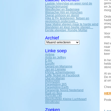
gein
Laatste (vlieg)dag en weer rond de
Kreuzeckgruppe!
en J
Wiesflecker en Badensee
morg
Waisacher Alm en Hünchen
Overal omhoog en storm!
Onde
Hike & Fly, testvliegen, fietsen en
hadde
geologisch onderzoek…
vroe
Naar Matrei vliegen maar te harde wind
gemaa
Wandelen en klein beetje vliegen…
Eerste vliegdag: Rondje Mülltal
Voor
orde
Archief
Archief
Het 
naar 
Linke soep
mee. 
keer 
Airtime
Anita en Jeffrey
In h
E-lijn
Eurofly
hebbe
Gerard en Marianne
ston
Jan en Lieneke
KNVvL schermvliegen
Al sn
Laffe Teckel op Facebook
De ma
Olaf en Marian
al om
PARA2000
Paragliding 365
Cheer
Paragliding Earth
Parapente Noord Nederland
Rudi en Bea
HIE
STUURLIJN
Weerbulletin Kleine Luchtvaart
Poste
Windfinder
Zoeken