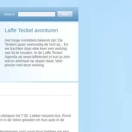
Search:
Laffe Teckel avonturen
Het moge inmiddels bekend zijn: De
Teckels gaan veelvuldig de hort op... En
we trachten daar elke keer een weblog
van bij te houden. In de Laffe Teckel
Agenda op www.laffeteckel.nl kun je zien
wat er allemaal op stapel staat. Veel
plezier met deze weblog.
 uitslapen tot 7:30. Lekker relaxed dus. Rond
 in de Volvo geladen en hun auto in de
n Memmingen aan) want daar hebben we een