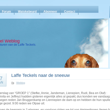
Forum
Watskebeurd
Abonneer
Contact
kel Weblog
uren van de Laffe Teckels.
Laffe Teckels naar de sneeuw
7
AN
Weblog
erslag van “GROEP 1″ (Stefke, Annie, Jandeman, Lienepien, Rudi, Bea en Olaf) :
Anita en Jeffrey) hadden gisteren eigenlijk alles al gepakt, dus konden we vandaag
 negen reden Jan Bruggenkamp en Liennepien de dam op en hebben de hun spullen
e gezet. 9:00 reden we Olpae uit.
oen de heenreis in 2 etappes, en vandaag rijden we tot aan Heimertingen (tege