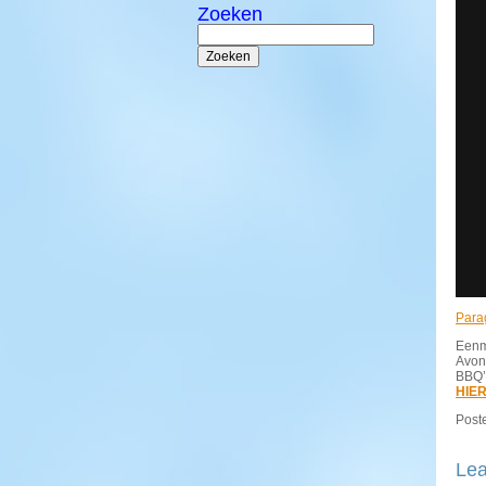
Zoeken
Zoeken
naar:
Parag
Eenma
Avon
BBQ’
HIE
Poste
Lea