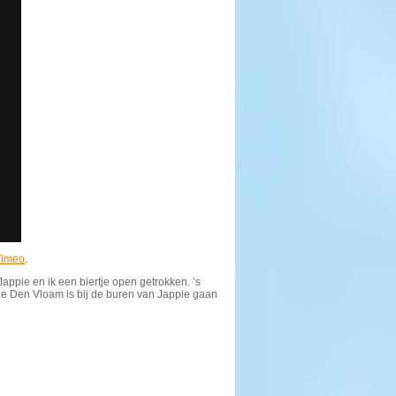
imeo
.
ppie en ik een biertje open getrokken. ’s
e Den Vloam is bij de buren van Jappie gaan