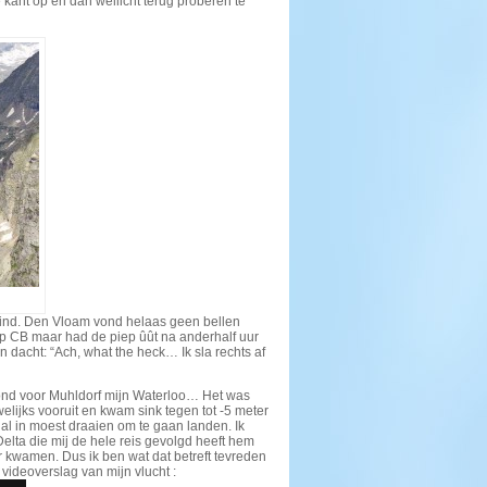
 kant op en dan wellicht terug proberen te
eind. Den Vloam vond helaas geen bellen
p CB maar had de piep ûût na anderhalf uur
 dacht: “Ach, what the heck… Ik sla rechts af
vond voor Muhldorf mijn Waterloo… Het was
elijks vooruit en kwam sink tegen tot -5 meter
al in moest draaien om te gaan landen. Ik
lta die mij de hele reis gevolgd heeft hem
er kwamen. Dus ik ben wat dat betreft tevreden
videoverslag van mijn vlucht :