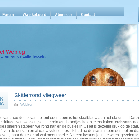
Forum
Watskebeurd
Abonneer
Contact
kel Weblog
uren van de Laffe Teckels.
Skitterrond vliegweer
6
UG
Weblog
e vandaag de rits van de tent open doen is het staalblauw aan het plafond… Dat zi
ndritueel van wassen, sanitair relaxen, broodjes halen, eiers koken, croissants n
jes smeren stappen we rond half elf de busjes in… Het is gezellig druk op de start,
1 van de eersten en al gauw volgt de rest. Ik had na de start meteen een bel en d
 boven, maar de rest had wat meer moeite. Na een kwartertje in de wacht gezeten 