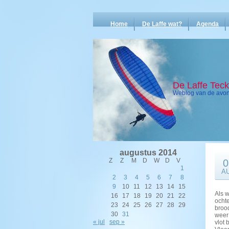
Home
De Laffe wat?
Agenda
De Laffe Tec
Weblog van de avont
augustus 2014
Z
Z
M
D
W
D
V
0
1
A
2
3
4
5
6
7
8
9
10
11
12
13
14
15
Als w
16
17
18
19
20
21
22
ochte
23
24
25
26
27
28
29
brood
30
31
weer 
« jul
sep »
vlot