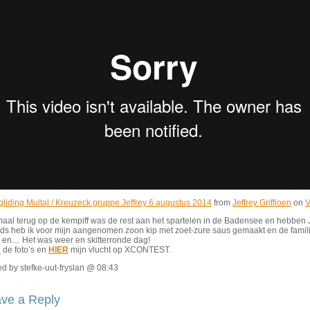
liding Multal / Kreuzeck gruppe Jeffrey 6 augustus 2014
from
Jeffrey Griffioen
on
V
al terug op de kempiff was de rest aan het spartelen in de Badensee en hebben Ja
ds heb ik voor mijn aangenomen zoon kip met zoet-zure saus gemaakt en de famili
 en… Het was weer en skitterronde dag!
R
de foto’s en
HIER
mijn vlucht op XCONTEST.
d by stefke-uut-fryslan @ 08:43
ve a Reply