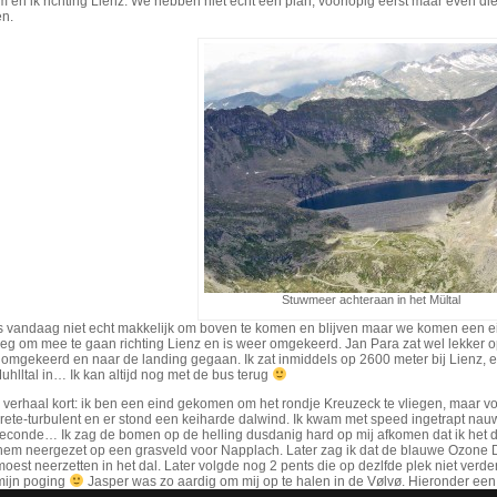
 en ik richting Lienz. We hebben niet echt een plan; voorlopig eerst maar even die
n.
Stuwmeer achteraan in het Mültal
is vandaag niet echt makkelijk om boven te komen en blijven maar we komen een 
eg om mee te gaan richting Lienz en is weer omgekeerd. Jan Para zat wel lekker o
 omgekeerd en naar de landing gegaan. Ik zat inmiddels op 2600 meter bij Lienz, en
uhlltal in… Ik kan altijd nog met de bus terug
 verhaal kort: ik ben een eind gekomen om het rondje Kreuzeck te vliegen, maar 
rete-turbulent en er stond een keiharde dalwind. Ik kwam met speed ingetrapt nauw
seconde… Ik zag de bomen op de helling dusdanig hard op mij afkomen dat ik het d
hem neergezet op een grasveld voor Napplach. Later zag ik dat de blauwe Ozone De
oest neerzetten in het dal. Later volgde nog 2 pents die op dezlfde plek niet verd
mijn poging
Jasper was zo aardig om mij op te halen in de Vølvø. Hieronder een 