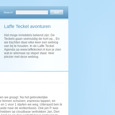
Search:
Laffe Teckel avonturen
Het moge inmiddels bekend zijn: De
Teckels gaan veelvuldig de hort op... En
we trachten daar elke keer een weblog
van bij te houden. In de Laffe Teckel
Agenda op www.laffeteckel.nl kun je zien
wat er allemaal op stapel staat. Veel
plezier met deze weblog.
en we graag!. Na het gebruikelijke
aar binnen schuiven, espresso tappen, en
 en 1 voor 1 starten we weg. Uiteraard ben ik
raaide naar de wolkenbasis. Ook jan P. was
te hebben op cloudbase vertrokken Jan, Den