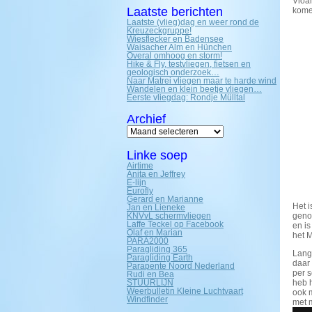
Vloam
Laatste berichten
kome
Laatste (vlieg)dag en weer rond de
Kreuzeckgruppe!
Wiesflecker en Badensee
Waisacher Alm en Hünchen
Overal omhoog en storm!
Hike & Fly, testvliegen, fietsen en
geologisch onderzoek…
Naar Matrei vliegen maar te harde wind
Wandelen en klein beetje vliegen…
Eerste vliegdag: Rondje Mülltal
Archief
Archief
Linke soep
Airtime
Anita en Jeffrey
E-lijn
Eurofly
Gerard en Marianne
Het 
Jan en Lieneke
KNVvL schermvliegen
geno
Laffe Teckel op Facebook
en is
Olaf en Marian
het M
PARA2000
Paragliding 365
Lang
Paragliding Earth
daar 
Parapente Noord Nederland
per 
Rudi en Bea
STUURLIJN
heb 
Weerbulletin Kleine Luchtvaart
ook m
Windfinder
met 