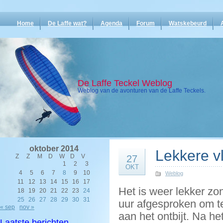
Home
De Laffe wat?
Agenda
Forum
Watskebeurd
De Laffe Teckel Weblog
Weblog van de avonturen van de Laffe Teckels.
oktober 2014
Lekkere v
Z
Z
M
D
W
D
V
27
1
2
3
OKT
4
5
6
7
8
9
10
Weblog
11
12
13
14
15
16
17
Het is weer lekker zo
18
19
20
21
22
23
24
25
26
27
28
29
30
31
uur afgesproken om te
« sep
nov »
aan het ontbijt. Na h
Laatste berichten