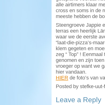
alle airtimers klaar m
cross en soms in de r
meeste hebben de boe
Steengroeve Jappie e
terras een heerlijk Lä
waar we de eerste a
“laat-die-pizza’s-ma
klem gegeten en moeste
zeg “ Top” ! Eenmaal
genomen en zijn toe
vroeger op want we ga
hier vandaan.
HIER
de foto’s van v
Posted by stefke-uut-
Leave a Reply