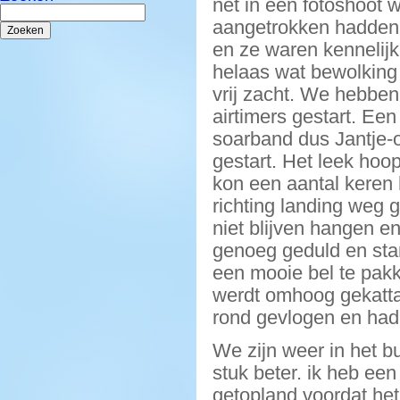
net in een fotoshoot w
Zoeken
naar:
aangetrokken hadden.
en ze waren kennelijk 
helaas wat bewolking 
vrij zacht. We hebben 
airtimers gestart. Ee
soarband dus Jantje-
gestart. Het leek hoo
kon een aantal keren 
richting landing weg 
niet blijven hangen en
genoeg geduld en star
een mooie bel te pakk
werdt omhoog gekattapi
rond gevlogen en had 
We zijn weer in het b
stuk beter. ik heb ee
getopland voordat het