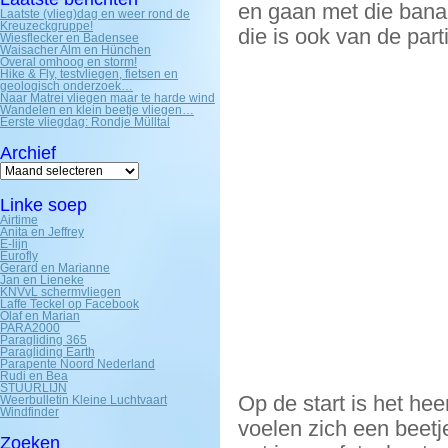
en gaan met die bana
Laatste (vlieg)dag en weer rond de
Kreuzeckgruppe!
die is ook van de parti
Wiesflecker en Badensee
Waisacher Alm en Hünchen
Overal omhoog en storm!
Hike & Fly, testvliegen, fietsen en
geologisch onderzoek…
Naar Matrei vliegen maar te harde wind
Wandelen en klein beetje vliegen…
Eerste vliegdag: Rondje Mülltal
Archief
Archief
Linke soep
Airtime
Anita en Jeffrey
E-lijn
Eurofly
Gerard en Marianne
Jan en Lieneke
KNVvL schermvliegen
Laffe Teckel op Facebook
Olaf en Marian
PARA2000
Paragliding 365
Paragliding Earth
Parapente Noord Nederland
Rudi en Bea
STUURLIJN
Op de start is het heer
Weerbulletin Kleine Luchtvaart
Windfinder
voelen zich een beetj
Zoeken