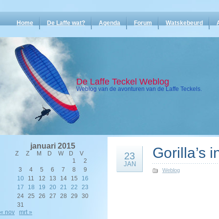
Home
De Laffe wat?
Agenda
Forum
Watskebeurd
De Laffe Teckel Weblog
Weblog van de avonturen van de Laffe Teckels.
januari 2015
Gorilla’s 
Z
Z
M
D
W
D
V
23
1
2
JAN
3
4
5
6
7
8
9
Weblog
10
11
12
13
14
15
16
17
18
19
20
21
22
23
24
25
26
27
28
29
30
31
« nov
mrt »