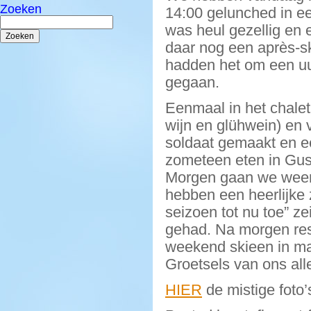
Zoeken
14:00 gelunched in ee
Zoeken
was heul gezellig en 
naar:
daar nog een après-sk
hadden het om een uur
gegaan.
Eenmaal in het chale
wijn en glühwein) en 
soldaat gemaakt en e
zometeen eten in Gus
Morgen gaan we weer
hebben een heerlijke
seizoen tot nu toe” 
gehad. Na morgen rest
weekend skieen in m
Groetsels van ons all
HIER
de mistige foto