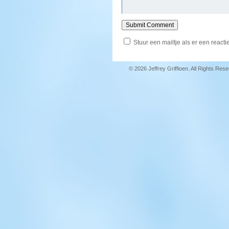
Stuur een mailtje als er een reactie
© 2026 Jeffrey Griffioen. All Rights Res