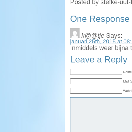
Posted by stefke-uut-
One Response to
k@@tje
Says:
januari 25th, 2015 at 08
Inmiddels weer bijna 
Leave a Reply
Name 
Mail (
Websi