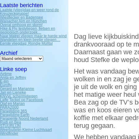
Laatste berichten
Laatste (vlieg)dag en weer rond de
Kreuzeckgruppe!
Wiesflecker en Badensee
Waisacher Alm en Hünchen
Overal omhoog en storm!
Hike & Fly, testvliegen, fietsen en
geologisch onderzoek…
Dag lieve kijkbuiskin
Naar Matrei vliegen maar te harde wind
Wandelen en klein beetje vliegen…
drankvooraad op te m
Eerste vliegdag: Rondje Mülltal
Daarnaast gaan we zo
Archief
Archief
houd Stefke de weplo
Linke soep
Het was vandaag bewo
Airtime
wolken in en zag je 
Anita en Jeffrey
E-lijn
Eurofly
je uit de wolk en ging
Gerard en Marianne
Jan en Lieneke
het matige weer heul 
KNVvL schermvliegen
Laffe Teckel op Facebook
Bea zag op de TV’s be
Olaf en Marian
PARA2000
was en koos eieren voo
Paragliding 365
Paragliding Earth
koffie met elkaar ged
Parapente Noord Nederland
Rudi en Bea
terug gegaan.
STUURLIJN
Weerbulletin Kleine Luchtvaart
Windfinder
We hebben vandaag in