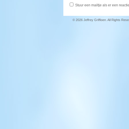
Stuur een mailtje als er een reactie
© 2026 Jeffrey Griffioen. All Rights Res