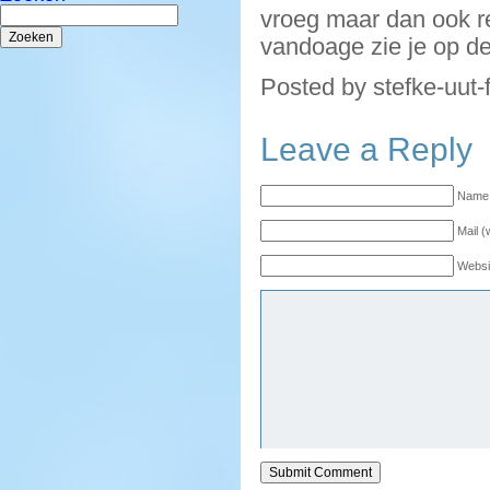
Zoeken
vroeg maar dan ook r
naar:
vandoage zie je op 
Posted by stefke-uut-
Leave a Reply
Name 
Mail (
Websi