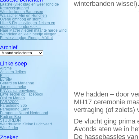
winterbanden-wissel
Laatste (vlieg)dag en weer rond de
Kreuzeckgruppe!
Wiesflecker en Badensee
Waisacher Alm en Hünchen
Overal omhoog en storm!
Hike & Fly, testvliegen, fietsen en
geologisch onderzoek…
Naar Matrei vliegen maar te harde wind
Wandelen en klein beetje vliegen…
Eerste vliegdag: Rondje Mülltal
Archief
Archief
Linke soep
Airtime
Anita en Jeffrey
E-lijn
Eurofly
Gerard en Marianne
Jan en Lieneke
KNVvL schermvliegen
We hadden – door vert
Laffe Teckel op Facebook
Olaf en Marian
MH17 ceremonie maar d
PARA2000
Paragliding 365
vertraging (of zoiets)
Paragliding Earth
Parapente Noord Nederland
Rudi en Bea
De vlucht ging prima 
STUURLIJN
Weerbulletin Kleine Luchtvaart
Avonds aten we in het
Windfinder
De hassebassies van d
Zoeken