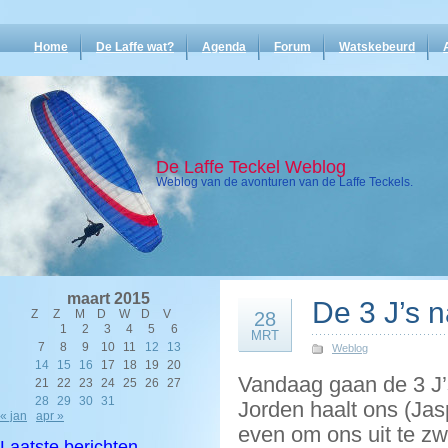
Home
De Laffe wat?
Agenda
Forum
Watskebeurd
De Laffe Teckel Weblog
Weblog van de avonturen van de Laffe Teckels.
maart 2015
De 3 J’s 
Z
Z
M
D
W
D
V
28
1
2
3
4
5
6
MRT
7
8
9
10
11
12
13
Weblog
14
15
16
17
18
19
20
Vandaag gaan de 3 J’
21
22
23
24
25
26
27
28
29
30
31
Jorden haalt ons (Jas
« jan
apr »
even om ons uit te zw
Laatste berichten