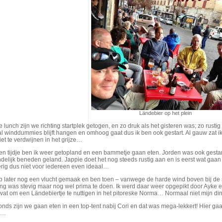
Ländebier op het plein
 lunch zijn we richting startplek getogen, en zo druk als het gisteren was; zo rusti
al winddummies blijft hangen en omhoog gaat dus ik ben ook gestart. Al gauw zat 
et te verdwijnen in het grijze…
en tijdje ben ik weer getopland en een bammetje gaan eten. Jorden was ook gestar
ndelijk beneden geland. Jappie doet het nog steeds rustig aan en is eerst wat gaa
erig dus niet voor iedereen even ideaal…
eb later nog een vlucht gemaak en ben toen – vanwege de harde wind boven bij de
ing was stevig maar nog wel prima te doen. Ik werd daar weer opgepikt door Ayke 
at om een Ländebiertje te nuttigen in het pitoreske Norma… Normaal niet mijn din
onds zijn we gaan eten in een top-tent nabij Cori en dat was mega-lekkert! Hier 
n…