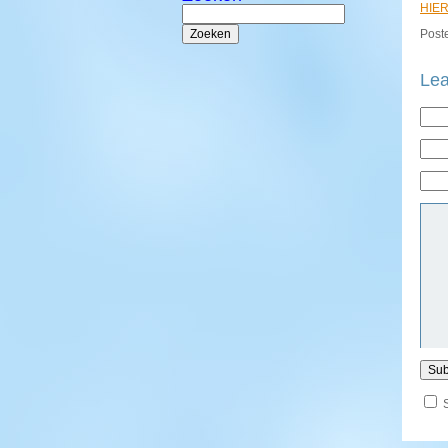
HIE
Zoeken
naar:
Poste
Lea