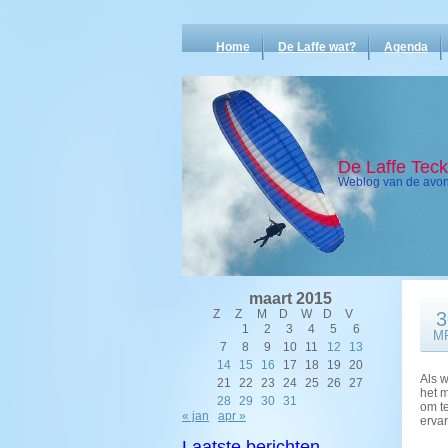
Home
De Laffe wat?
Agenda
De Laffe Tec
Weblog van de avont
maart 2015
Z
Z
M
D
W
D
V
3
1
2
3
4
5
6
M
7
8
9
10
11
12
13
14
15
16
17
18
19
20
Als w
21
22
23
24
25
26
27
het 
28
29
30
31
om t
« jan
apr »
ervar
Laatste berichten