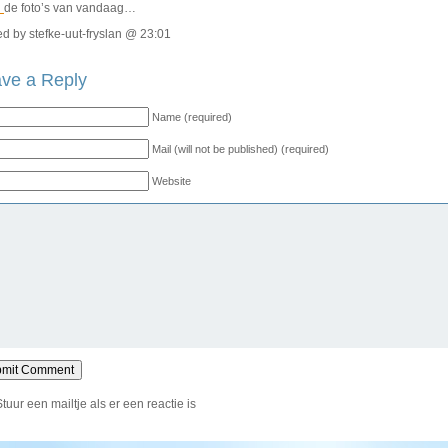
R
de foto’s van vandaag…
d by stefke-uut-fryslan @ 23:01
ve a Reply
Name (required)
Mail (will not be published) (required)
Website
Stuur een mailtje als er een reactie is