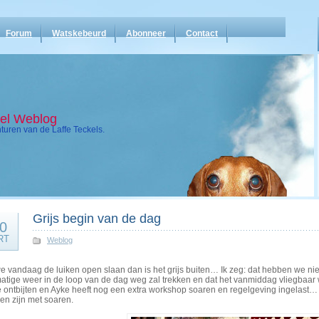
Forum
Watskebeurd
Abonneer
Contact
kel Weblog
uren van de Laffe Teckels.
Grijs begin van de dag
0
RT
Weblog
e vandaag de luiken open slaan dan is het grijs buiten… Ik zeg: dat hebben we ni
matige weer in de loop van de dag weg zal trekken en dat het vanmiddag vliegbaar
e ontbijten en Ayke heeft nog een extra workshop soaren en regelgeving ingelast…
en zijn met soaren.