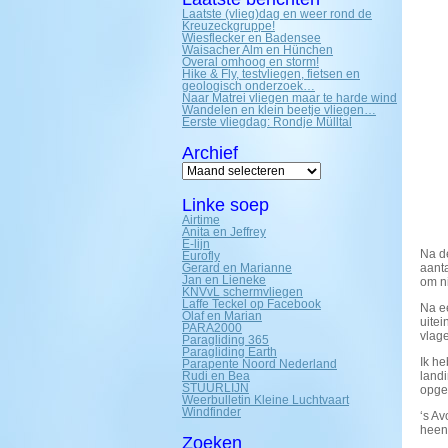
Laatste (vlieg)dag en weer rond de
Kreuzeckgruppe!
Wiesflecker en Badensee
Waisacher Alm en Hünchen
Overal omhoog en storm!
Hike & Fly, testvliegen, fietsen en
geologisch onderzoek…
Naar Matrei vliegen maar te harde wind
Wandelen en klein beetje vliegen…
Eerste vliegdag: Rondje Mülltal
Archief
Archief
Linke soep
Airtime
Anita en Jeffrey
E-lijn
Na de
Eurofly
Gerard en Marianne
aant
Jan en Lieneke
om ni
KNVvL schermvliegen
Laffe Teckel op Facebook
Na e
Olaf en Marian
uitei
PARA2000
vlag
Paragliding 365
Paragliding Earth
Ik h
Parapente Noord Nederland
Rudi en Bea
land
STUURLIJN
opgev
Weerbulletin Kleine Luchtvaart
Windfinder
‘s Av
hee
Zoeken