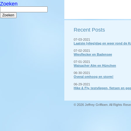
Zoeken
Zoeken
naar:
Recent Posts
07-03-2021
Laatste (vlieg)dag en weer rond de 
07-02-2021
Wiesflecker en Badensee
07-01-2021
Waisacher Alm en Hünchen
06-30-2021
Overal omhoog en storm!
06-29-2021
Hike & Fly, testvliegen, fietsen en 
© 2026 Jeffrey Griffioen. All Rights Res