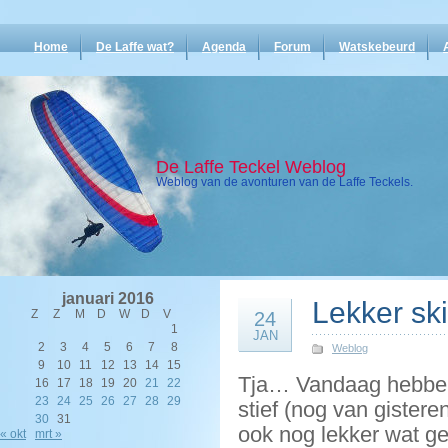
Home
De Laffe wat?
Agenda
Forum
Watskebeurd
De Laffe Teckel Weblog
Weblog van de avonturen van de Laffe Teckels.
januari 2016
Lekker sk
Z
Z
M
D
W
D
V
24
1
JAN
2
3
4
5
6
7
8
Weblog
9
10
11
12
13
14
15
Tja… Vandaag hebben 
16
17
18
19
20
21
22
23
24
25
26
27
28
29
stief (nog van gistere
30
31
ook nog lekker wat g
« okt
mrt »