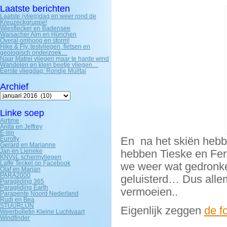
Laatste berichten
Laatste (vlieg)dag en weer rond de
Kreuzeckgruppe!
Wiesflecker en Badensee
Waisacher Alm en Hünchen
Overal omhoog en storm!
Hike & Fly, testvliegen, fietsen en
geologisch onderzoek…
Naar Matrei vliegen maar te harde wind
Wandelen en klein beetje vliegen…
Eerste vliegdag: Rondje Mülltal
Archief
Archief
Linke soep
Airtime
Anita en Jeffrey
E-lijn
En na het skiën hebb
Eurofly
Gerard en Marianne
Jan en Lieneke
hebben Tieske en Fe
KNVvL schermvliegen
Laffe Teckel op Facebook
we weer wat gedronke
Olaf en Marian
PARA2000
geluisterd… Dus allema
Paragliding 365
Paragliding Earth
vermoeien..
Parapente Noord Nederland
Rudi en Bea
STUURLIJN
Eigenlijk zeggen
de f
Weerbulletin Kleine Luchtvaart
Windfinder