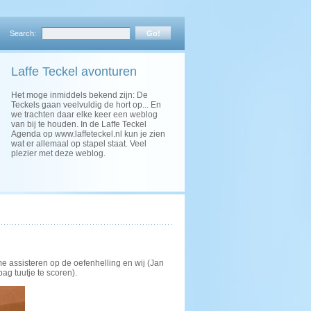
Search:
Laffe Teckel avonturen
Het moge inmiddels bekend zijn: De
Teckels gaan veelvuldig de hort op... En
we trachten daar elke keer een weblog
van bij te houden. In de Laffe Teckel
Agenda op www.laffeteckel.nl kun je zien
wat er allemaal op stapel staat. Veel
plezier met deze weblog.
 assisteren op de oefenhelling en wij (Jan
ag tuutje te scoren).