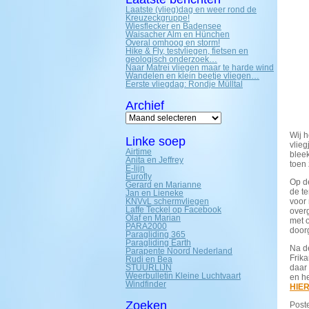
Laatste (vlieg)dag en weer rond de
Kreuzeckgruppe!
Wiesflecker en Badensee
Waisacher Alm en Hünchen
Overal omhoog en storm!
Hike & Fly, testvliegen, fietsen en
geologisch onderzoek…
Naar Matrei vliegen maar te harde wind
Wandelen en klein beetje vliegen…
Eerste vliegdag: Rondje Mülltal
Archief
Archief
Wij 
Linke soep
vlieg
Airtime
blee
Anita en Jeffrey
toen
E-lijn
Eurofly
Op de
Gerard en Marianne
de te
Jan en Lieneke
KNVvL schermvliegen
voor
Laffe Teckel op Facebook
over
Olaf en Marian
met o
PARA2000
doorg
Paragliding 365
Paragliding Earth
Na d
Parapente Noord Nederland
Frik
Rudi en Bea
STUURLIJN
daar
Weerbulletin Kleine Luchtvaart
en h
Windfinder
HIE
Zoeken
Poste