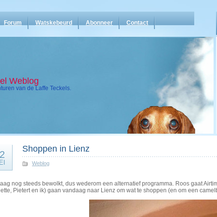
Forum
Watskebeurd
Abonneer
Contact
kel Weblog
uren van de Laffe Teckels.
Shoppen in Lienz
2
EI
Weblog
aag nog steeds bewolkt, dus wederom een alternatief programma. Roos gaat Airtime
rlette, Pietert en ik) gaan vandaag naar Lienz om wat te shoppen (en om een camelb