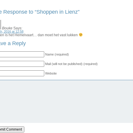
 Response to “Shoppen in Lienz”
Bouke
Says:
th, 2016 at 12:58
en is het Hemelvaart… dan moet het vast lukken
ve a Reply
Name (required)
Mail (will not be published) (required)
Website