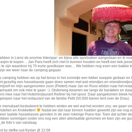
hebben in Lienz de enorme Interspar- en bijna alle sportzaken aangedaan en ik 
jasjes te kopen… Jan Para heeft zich niet in kunnen houden en heeft een kek jass
k te zijn waardoor hij 70 eurie goedkoper was… We hebben nog even een bakkie tr
 zijn we weer naar de camping gegaan.
 camping hebben we op het terras in het zonnetje een lekker soeppie gedaan en toe
nt gezellig een hassebassie gaan doen samen met wat vriendjes en vriendinnetjes. 
 mijzelf en mijn aangenomen zoon (Pietert) maar Jan en Roos wilden naar het rest
gehaald om ook mee te gaan :-). Onderweg kwamen we langs de barakken en daar st
ns mee naar het Hotel/restaurant Reitner bij het spoor. Daar aangekomen bleek he
elopen naar het restaurant van de familie Petit (50.000 bieren tent over de Drau).
e menukaart bestudeerd te hebben wisten we wel wat het worden zou: we gaan voor
andellen en Krokketten!
Nadat we dat naar binnen hadden gewerkt zijn we nog 
 een laatste hassebassie genoten in de zeer rokerige Piano-bar. Toen dat achter 
ebben sommigen onder ons nog een aller-allerlaatste genomen en toen zijn we go
R
de foto’s van vandaag.
d by stefke-uut-fryslan @ 22:06