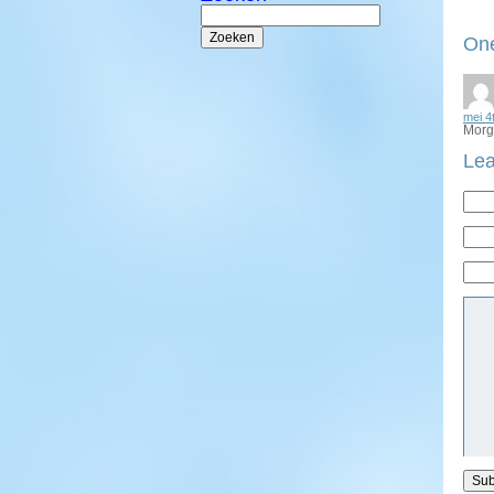
Zoeken
naar:
One
mei 4
Morg
Lea