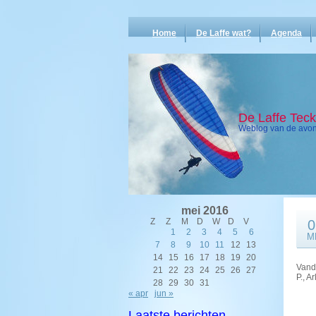
Home
De Laffe wat?
Agenda
De Laffe Tec
Weblog van de avont
mei 2016
Z
Z
M
D
W
D
V
0
1
2
3
4
5
6
M
7
8
9
10
11
12
13
14
15
16
17
18
19
20
Vand
21
22
23
24
25
26
27
P., A
28
29
30
31
« apr
jun »
Laatste berichten