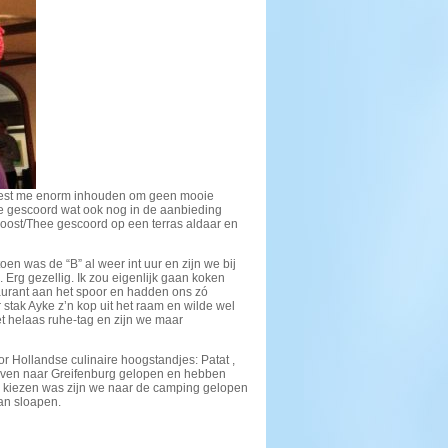
moest me enorm inhouden om geen mooie
ie gescoord wat ook nog in de aanbieding
oost/Thee gescoord op een terras aldaar en
n was de “B” al weer int uur en zijn we bij
Erg gezellig. Ik zou eigenlijk gaan koken
aurant aan het spoor en hadden ons zó
ak Ayke z’n kop uit het raam en wilde wel
t helaas ruhe-tag en zijn we maar
 Hollandse culinaire hoogstandjes: Patat ,
even naar Greifenburg gelopen en hebben
de kiezen was zijn we naar de camping gelopen
an sloapen.