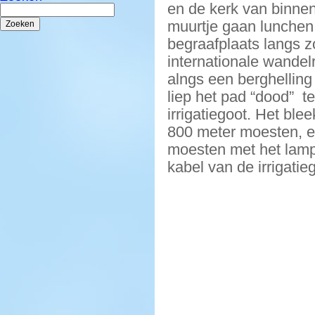
en de kerk van binnen
Zoeken
naar:
muurtje gaan lunchen
begraafplaats langs z
internationale wandel
alngs een berghellin
liep het pad “dood” t
irrigatiegoot. Het ble
800 meter moesten, e
moesten met het lamp
kabel van de irrigati