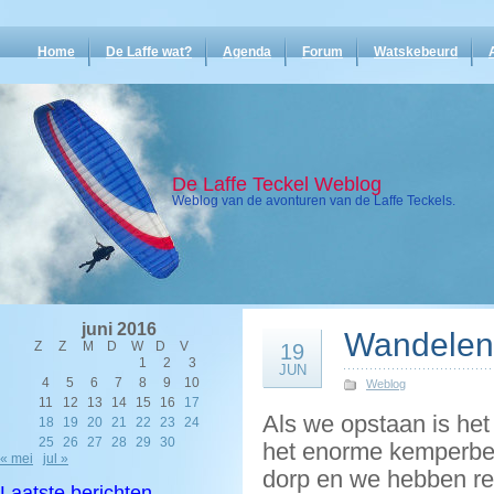
Home
De Laffe wat?
Agenda
Forum
Watskebeurd
De Laffe Teckel Weblog
Weblog van de avonturen van de Laffe Teckels.
juni 2016
Wandelen
Z
Z
M
D
W
D
V
19
1
2
3
JUN
4
5
6
7
8
9
10
Weblog
11
12
13
14
15
16
17
Als we opstaan is het
18
19
20
21
22
23
24
25
26
27
28
29
30
het enorme kemperbed.
« mei
jul »
dorp en we hebben rel
Laatste berichten