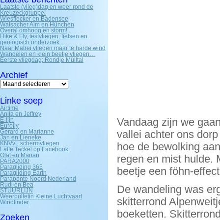
Laatste (vlieg)dag en weer rond de
Kreuzeckgruppe!
Wiesflecker en Badensee
Waisacher Alm en Hünchen
Overal omhoog en storm!
Hike & Fly, testvliegen, fietsen en
geologisch onderzoek…
Naar Matrei vliegen maar te harde wind
Wandelen en klein beetje vliegen…
Eerste vliegdag: Rondje Mülltal
Archief
Archief
Linke soep
Airtime
Anita en Jeffrey
Vandaag zijn we gaan
E-lijn
Eurofly
Gerard en Marianne
vallei achter ons do
Jan en Lieneke
KNVvL schermvliegen
hoe de bewolking aan 
Laffe Teckel op Facebook
Olaf en Marian
regen en mist hulde. 
PARA2000
Paragliding 365
beetje een föhn-effect
Paragliding Earth
Parapente Noord Nederland
Rudi en Bea
De wandeling was erg
STUURLIJN
Weerbulletin Kleine Luchtvaart
skitterrond Alpenweit
Windfinder
boeketten. Skitterro
Zoeken