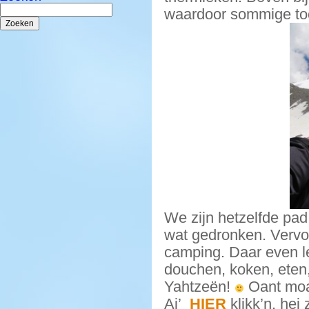
Zoeken
waardoor sommige toc
naar:
We zijn hetzelfde pa
wat gedronken. Vervo
camping. Daar even l
douchen, koken, eten
Yahtzeën!
Oant moa
Aj’
HIER
klikk’n, hej