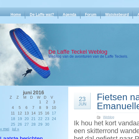
Home
De Laffe wat?
Agenda
Forum
Watskebeurd
De Laffe Teckel Weblog
Weblog van de avonturen van de Laffe Teckels.
juni 2016
Fietsen na
Z
Z
M
D
W
D
V
23
1
2
3
Emanuelle
JUN
4
5
6
7
8
9
10
11
12
13
14
15
16
17
Weblog
18
19
20
21
22
23
24
Ik hou het kort vand
25
26
27
28
29
30
« mei
jul »
een skitterrond wande
het dal gefietst naar
Laatste berichten