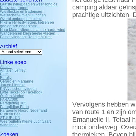
Laatste (vlieg)dag en weer rond de
camping aldaar geïns
Kreuzeckgruppe!
Wiesflecker en Badensee
prachtige uitzichten.
Waisacher Alm en Hünchen
Overal omhoog en storm!
Hike & Fly, testvliegen, fietsen en
geologisch onderzoek…
Naar Matrei vliegen maar te harde wind
Wandelen en klein beetje vliegen…
Eerste vliegdag: Rondje Mülltal
Archief
Archief
Linke soep
Airtime
Anita en Jeffrey
E-lijn
Eurofly
Gerard en Marianne
Jan en Lieneke
KNVvL schermvliegen
Laffe Teckel op Facebook
Olaf en Marian
PARA2000
Vervolgens hebben we 
Paragliding 365
Paragliding Earth
van route 1 en zijn o
Parapente Noord Nederland
Rudi en Bea
STUURLIJN
Emanuelle II. Totaal
Weerbulletin Kleine Luchtvaart
Windfinder
mooi onderweg. Overa
thermieken. Boven bij
Zoeken