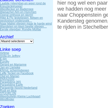
hier nog wel een paar 
Laatste (vlieg)dag en weer rond de
Kreuzeckgruppe!
we hadden nog meer 
Wiesflecker en Badensee
Waisacher Alm en Hünchen
naar Choppenstein ge
Overal omhoog en storm!
Hike & Fly, testvliegen, fietsen en
Kandersteg genomen, 
geologisch onderzoek…
Naar Matrei vliegen maar te harde wind
te rijden in Stechelbe
Wandelen en klein beetje vliegen…
Eerste vliegdag: Rondje Mülltal
Archief
Archief
Linke soep
Airtime
Anita en Jeffrey
E-lijn
Eurofly
Gerard en Marianne
Jan en Lieneke
KNVvL schermvliegen
Laffe Teckel op Facebook
Olaf en Marian
PARA2000
Paragliding 365
Paragliding Earth
Parapente Noord Nederland
Rudi en Bea
STUURLIJN
Weerbulletin Kleine Luchtvaart
Windfinder
Zoeken